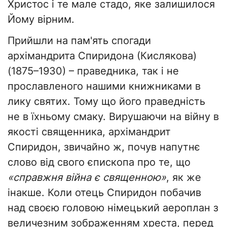
Христос і те мале стадо, яке залишилося
Йому вірним.
Прийшли на пам'ять спогади
архімандрита Спиридона (Кислякова)
(1875–1930) – праведника, так і не
прославленого нашими книжниками в
лику святих. Тому що його праведність
не в їхньому смаку. Вирушаючи на війну в
якості священника, архімандрит
Спиридон, звичайно ж, почув напутнє
слово від свого єпископа про те, що
«справжня війна є священною»
, як же
інакше. Коли отець Спиридон побачив
над своєю головою німецький аероплан з
величезним зображенням хреста, перед