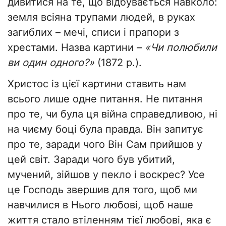
дивитися на те, що відбувається навколо:
земля всіяна трупами людей, в руках
загиблих – мечі, списи і прапори з
хрестами. Назва картини –
«Чи полюбили
ви один одного?»
(1872 р.).
Христос із цієї картини ставить нам
всього лише одне питання. Не питання
про те, чи була ця війна справедливою, ні
на чиєму боці була правда. Він запитує
про те, заради чого Він Сам прийшов у
цей світ. Заради чого був убитий,
мучений, зійшов у пекло і воскрес? Усе
це Господь звершив для того, щоб ми
навчилися в Нього любові, щоб наше
життя стало втіленням тієї любові, яка є