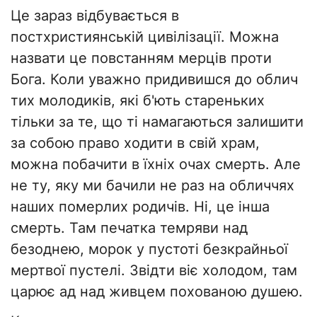
Це зараз відбувається в
постхристиянській цивілізації. Можна
назвати це повстанням мерців проти
Бога. Коли уважно придивишся до облич
тих молодиків, які б'ють стареньких
тільки за те, що ті намагаються залишити
за собою право ходити в свій храм,
можна побачити в їхніх очах смерть. Але
не ту, яку ми бачили не раз на обличчях
наших померлих родичів. Ні, це інша
смерть. Там печатка темряви над
безоднею, морок у пустоті безкрайньої
мертвої пустелі. Звідти віє холодом, там
царює ад над живцем похованою душею.