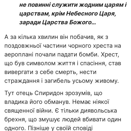
не повинні служити жодним царям і
царствам, крім Небесного Царя,
заради Царства Божого…
А за кілька хвилин він побачив, як з
поздовжньої частини чорного хреста на
аероплані почали падати бомби. Хрест,
що був символом життя і спасіння, став
вивергати з себе смерть, нести
страждання і загибель усьому живому.
Тут отець Спиридон зрозумів, що
владика його обманув. Немає ніякої
священної війни. Є тільки диявольська
брехня, що змушує людей вбивати один
одного. Пізніше у своїй сповіді