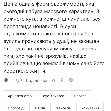
Це і є одна з форм одержимості, яка
сьогодні набула масового характеру. З
кожного кута, з кожної щілини ллється
пропаганда ненависті. Віруси
одержимості літають у повітрі й без
зусиль проникають у душі, не захищені
благодаттю, несучи їм вічну загибель –
тим, хто так і не зрозумів, навіщо
прийшов на цю землю і в чому сенс його
короткого життя.
0
0
Поділитися
Християнство
Іісус Христос
Церква
Проповідь
Біблія
Євангеліє
Біснування