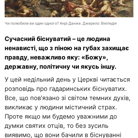
Чи полюбили ви один одного? Анрі Данже. Джерело: Вікіпедія
Сучасний біснуватий – це людина
ненависті, що з піною на губах захищає
правду, неважливо яку: «Божу»,
державну, політичну чи якусь іншу.
У цей недільний день у Церкві читається
розповідь про гадаринських біснуватих.
Все, що пов'язано зі світом темних духів,
викликає у людини містичний страх.
Проте якщо ми будемо уважними до
думки святих отців, то без зусиль
виявимо, що вони бачили в біснуванні