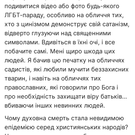
подивитися відео або фото будь-якого
ЛГБТ-параду, особливо на обличчя тих,
хто з цинізмом демонструє свій сатанізм,
відверто глузуючи над священними
символами. Вдивіться в їхні очі, і все
побачите самі. Мені щиро шкода цих
людей. Я бачив цю печатку на обличчях
садистів, які любили мучити беззахисних
тварин, і навіть на обличчях тих
православних, які говорили про Бога і
про необхідність захищати віру батьків…
вбиваючи інших невинних людей.
Чому духовна смерть стала невидимою
епідемією серед християнських народів?