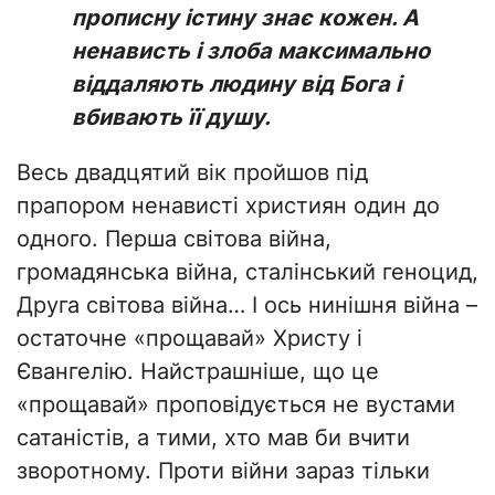
прописну істину знає кожен. А
ненависть і злоба максимально
віддаляють людину від Бога і
вбивають її душу.
Весь двадцятий вік пройшов під
прапором ненависті християн один до
одного. Перша світова війна,
громадянська війна, сталінський геноцид,
Друга світова війна… І ось нинішня війна –
остаточне «прощавай» Христу і
Євангелію. Найстрашніше, що це
«прощавай» проповідується не вустами
сатаністів, а тими, хто мав би вчити
зворотному. Проти війни зараз тільки