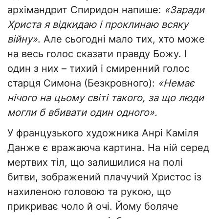
архімандрит Спиридон напише:
«Заради
Христа я відкидаю і проклинаю всяку
війну»
. Але сьогодні мало тих, хто може
на весь голос сказати правду Божу. І
один з них – тихий і смиренний голос
старця Симона (Безкровного):
«Немає
нічого на цьому світі такого, за що люди
могли б вбивати один одного».
У французького художника Анрі Каміля
Данже є вражаюча картина. На ній серед
мертвих тіл, що залишилися на полі
битви, зображений плачучий Христос із
нахиленою головою та рукою, що
прикриває чоло й очі. Йому боляче