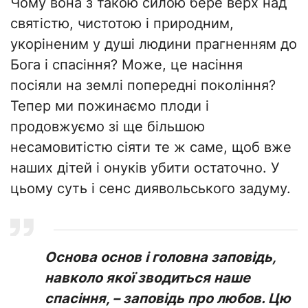
Чому вона з такою силою бере верх над
святістю, чистотою і природним,
укоріненим у душі людини прагненням до
Бога і спасіння? Може, це насіння
посіяли на землі попередні покоління?
Тепер ми пожинаємо плоди і
продовжуємо зі ще більшою
несамовитістю сіяти те ж саме, щоб вже
наших дітей і онуків убити остаточно. У
цьому суть і сенс диявольського задуму.
Основа основ і головна заповідь,
навколо якої зводиться наше
спасіння, – заповідь про любов. Цю