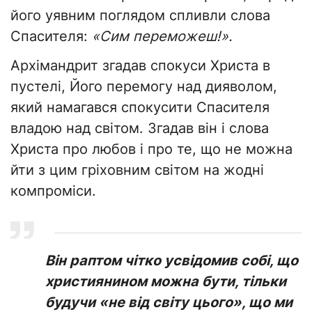
його уявним поглядом спливли слова
Спасителя:
«Сим переможеш!».
Архімандрит згадав спокуси Христа в
пустелі, Його перемогу над дияволом,
який намагався спокусити Спасителя
владою над світом. Згадав він і слова
Христа про любов і про те, що не можна
йти з цим гріховним світом на жодні
компроміси.
Він раптом чітко усвідомив собі, що
християнином можна бути, тільки
будучи «не від світу цього», що ми