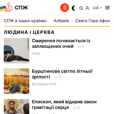
СПЖ
UA
СПЖ в інших країнах:
Албанія
Свята Гора Афон
ЛЮДИНА І ЦЕРКВА
Смирення починається із
заплющених очей
0
13:00
Бурштинове світло літньої
зрілості
0
06 Серпня 14:47
Єпископ, який відкрив закон
гравітації серця
0