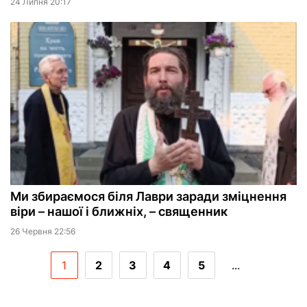
24 Липня 20:17
Ми збираємося біля Лаври заради зміцнення
віри – нашої і ближніх, – священник
26 Червня 22:56
1
2
3
4
5
...