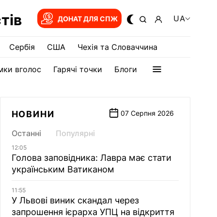
тів
UA
ДОНАТ ДЛЯ СПЖ
Сербія
США
Чехія та Словаччина
мки вголос
Гарячі точки
Блоги
НОВИНИ
07 Серпня 2026
Останні
Популярні
12:05
Голова заповідника: Лавра має стати
українським Ватиканом
11:55
У Львові виник скандал через
запрошення ієрарха УПЦ на відкриття