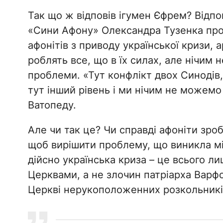
Так що ж відповів ігумен Єфрем? Відпо
«Сини Афону» Олександра Тузенка про
афонітів з приводу української кризи,
роблять все, що в їх силах, але нічим
проблеми. «Тут конфлікт двох Синодів,
тут інший рівень і ми нічим не можемо
Ватопеду.
Але чи так це? Чи справді афоніти зроби
щоб вирішити проблему, що виникла мі
дійсно українська криза – це всього л
Церквами, а не злочин патріарха Варфо
Церкві нерукоположенних розкольникі