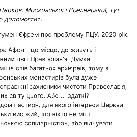
Церков: Московської і Вселенської, тут
мо допомогти».
Ігумен Єфрем про проблему ПЦУ, 2020 рік.
ра Афон – це місце, де живуть і
нний цвіт Православ'я. Думка,
іша слів багатьох архієреїв, тому з
Афонських монастирів була дуже
справжні захисники чистоти Православ'я,
х світу цього. Або ... здатні?
ом пастиря, для якого інтереси Церкви
ьки високий, що ніхто не міг і
інською солідарністю», або відчувати