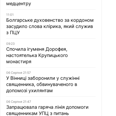
медцентру
11:01
Болгарське духовенство за кордоном
засудило слова клірика, який служив
з ПЦУ
09:23
Спочила ігуменя Дорофея,
настоятелька Крупицького
монастиря
06 Серпня 21:57
У Вінниці заборонили у служінні
священника, обвинуваченого в
допомозі ухилянтам
06 Серпня 21:47
Запрацювала гаряча лінія допомоги
священникам УПЦ з питань