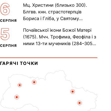
Євпраксії діви, Тавенської (413).
6
Мц. Христини (близько 300).
Пам’ять V Вселенського...
Блгвв. кнн. страстотерпців
Бориса і Гліба, у Святому
СЕРПНЯ
Хрещенні Романа і Давида (1015).
5
Почаївської ікони Божої Матері
Прп. Полікарпа, архімандрита...
(1675). Мчч. Трофима, Феофіла і з
ними 13-ти мучеників (284–305).
СЕРПНЯ
Сщмч. Аполлінарія, єп.
Равенійського (близько 75)....
ГАРЯЧІ ТОЧКИ