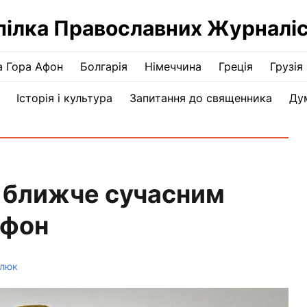
пілка Православних Журналіс
а Гора Афон
Болгарія
Німеччина
Греція
Грузія
Історія і культура
Запитання до священника
Ду
о ближче сучасним
Афон
млюк