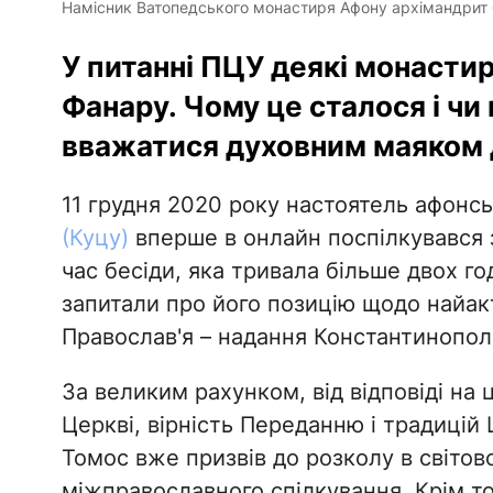
Намісник Ватопедського монастиря Афону архімандрит
У питанні ПЦУ деякі монасти
Фанару. Чому це сталося і чи
вважатися духовним маяком 
11 грудня 2020 року настоятель афонс
(Куцу)
вперше в онлайн поспілкувався 
час бесіди, яка тривала більше двох го
запитали про його позицію щодо найак
Православ'я – надання Константинопол
За великим рахунком, від відповіді на 
Церкві, вірність Переданню і традицій 
Томос вже призвів до розколу в світов
міжправославного спілкування. Крім то