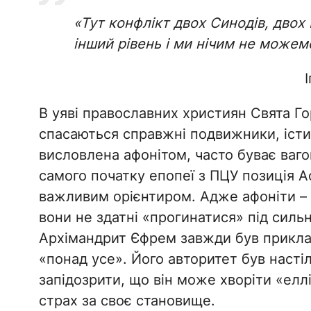
«Тут конфлікт двох Синодів, двох 
інший рівень і ми нічим не може
В уяві православних християн Свята Го
спасаються справжні подвижники, істи
висловлена афонітом, часто буває вагом
самого початку епопеї з ПЦУ позиція 
важливим орієнтиром. Адже афоніти – 
вони не здатні «прогинатися» під сильни
Архімандрит Єфрем завжди був приклад
«понад усе». Його авторитет був настіл
запідозрити, що він може хворіти «елл
страх за своє становище.