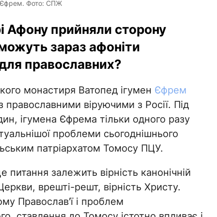
 Єфрем. Фото: СПЖ
рі Афону прийняли сторону
 можуть зараз афоніти
для православних?
ького монастиря Ватопед ігумен
Єфрем
з православними віруючими з Росії. Під
дин, ігумена Єфрема тільки одного разу
туальнішої проблеми сьогоднішнього
ьським патріархатом Томосу ПЦУ.
це питання залежить вірність канонічній
Церкви, врешті-решт, вірність Христу.
ому Православ'ї і проблем
го, ставлення до Томосу істотно впливає і