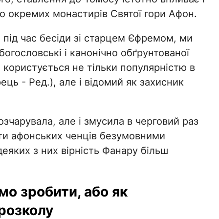
о окремих монастирів Святої гори Афон.
 під час бесіди зі старцем Єфремом, ми
богословські і канонічно обґрунтованої
м користується не тільки популярністю в
ець - Ред.), але і відомий як захисник
озчарувала, але і змусила в черговий раз
ти афонських ченців безумовними
деяких з них вірність Фанару більш
мо зробити, або як
розколу