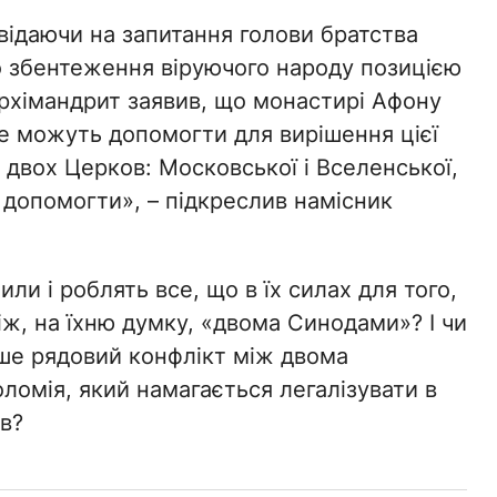
відаючи на запитання голови братства
 збентеження віруючого народу позицією
 архімандрит заявив, що монастирі Афону
 не можуть допомогти для вирішення цієї
 двох Церков: Московської і Вселенської,
 допомогти», – підкреслив намісник
ли і роблять все, що в їх силах для того,
ж, на їхню думку, «двома Синодами»? І чи
ише рядовий конфлікт між двома
ломія, який намагається легалізувати в
в?