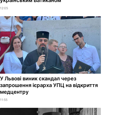
українським Ватиканом
12:05
У Львові виник скандал через
запрошення ієрарха УПЦ на відкриття
медцентру
11:55