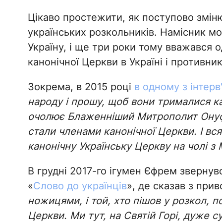
Цікаво простежити, як поступово зміню
українських розкольників. Намісник мо
Україну, і ще три роки тому вважався 
канонічної Церкви в Україні і противни
Зокрема, в 2015 році
в одному з інтерв
народу і прошу, щоб вони трималися ка
очолює Блаженніший Митрополит Онуфрі
стали членами канонічної Церкви. І вся
канонічну Українську Церкву на чолі 
В грудні 2017-го ігумен Єфрем звернув
«
Слово до українців
», де сказав з при
ножицями, і той, хто пішов
у розкол, п
Церкви. Ми тут, на Святій Горі, дуже 