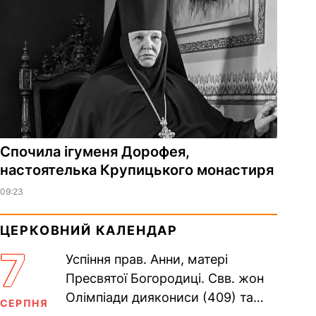
Спочила ігуменя Дорофея,
настоятелька Крупицького монастиря
09:23
ЦЕРКОВНИЙ КАЛЕНДАР
7
Успіння прав. Анни, матері
Пресвятої Богородиці. Свв. жон
Олімпіади диякониси (409) та
СЕРПНЯ