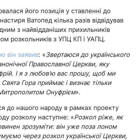
валася його позиція у ставленні до
настиря Ватопед кілька разів відвідував
одним з найвідданіших прихильників
ком розкольників з УПЦ КП і УАПЦ.
'ю він заявив
: «
Звертаюся до українського
нонічної Православної Церкви, яку
й. І я з любов'ю вас прошу, щоб ми
 Свята Гора приймає і визнає тільки
з Митрополитом Онуфрієм
».
ся до нашого народу в рамках проекту
воду розколу наступне: «
Розкол ріже, як
овинен зрозуміти: він уже поза лоном
сумуємо через розкол української Церкви,