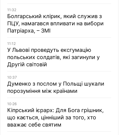
11:32
Болгарський клірик, який служив з
ПЦУ, намагався впливати на вибори
Патріарха, – ЗМІ
11:12
У Львові проведуть ексгумацію
польських солдатів, які загинули у
Другій світовій
10:37
Думенко з послом у Польщі шукали
порозуміння між країнами
10:26
Кіпрський ієрарх: Для Бога грішник,
що кається, цінніший за того, хто
вважає себе святим