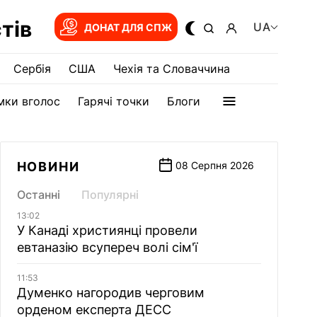
тів
UA
ДОНАТ ДЛЯ СПЖ
Сербія
США
Чехія та Словаччина
мки вголос
Гарячі точки
Блоги
НОВИНИ
08 Серпня 2026
Останні
Популярні
13:02
У Канаді християнці провели
евтаназію всупереч волі сім'ї
11:53
Думенко нагородив черговим
орденом експерта ДЕСС