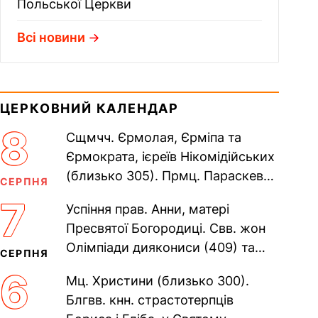
Польської Церкви
Всі новини
ЦЕРКОВНИЙ КАЛЕНДАР
8
Сщмчч. Єрмолая, Єрміпа та
Єрмократа, ієреїв Нікомідійських
(близько 305). Прмц. Параскеви
СЕРПНЯ
(138–161). Прп. Мойсея Угрина,
7
Успіння прав. Анни, матері
Печерського, в Ближніх...
Пресвятої Богородиці. Свв. жон
Олімпіади диякониси (409) та
СЕРПНЯ
Євпраксії діви, Тавенської (413).
6
Мц. Христини (близько 300).
Пам’ять V Вселенського...
Блгвв. кнн. страстотерпців