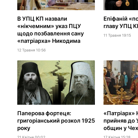
В УПЦ КП назвали
Епіфаній «п
«нікчемним» указ ПЦУ
главу УПЦ 
щодо позбавлення сану
11 Травня 19:15
«патріарха» Никодима
12 Травня 10:56
Паперова фортеця:
«Патріарх»
григоріанський розкол 1925
прийняв до 
року
общин у Чех
21 Квiтня 00:02
17 Квiтня 15:28