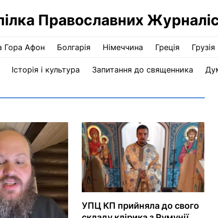
пілка Православних Журналіс
а Гора Афон
Болгарія
Німеччина
Греція
Грузія
Історія і культура
Запитання до священника
Ду
УПЦ КП прийняла до свого
складу клірика з Румунії