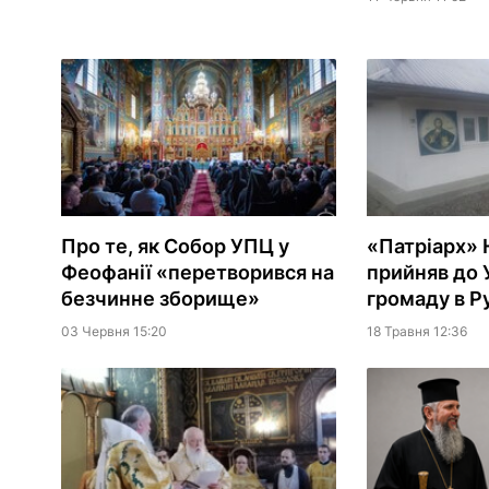
Про те, як Собор УПЦ у
«Патріарх»
Феофанії «перетворився на
прийняв до
безчинне зборище»
громаду в Р
03 Червня 15:20
18 Травня 12:36