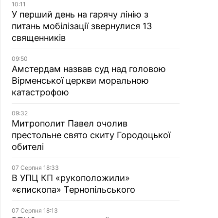
10:11
У перший день на гарячу лінію з
питань мобілізації звернулися 13
священників
09:50
Амстердам назвав суд над головою
Вірменської церкви моральною
катастрофою
09:32
Митрополит Павел очолив
престольне свято скиту Городоцької
обителі
07 Серпня 18:33
В УПЦ КП «рукоположили»
«єпископа» Тернопільського
07 Серпня 18:13