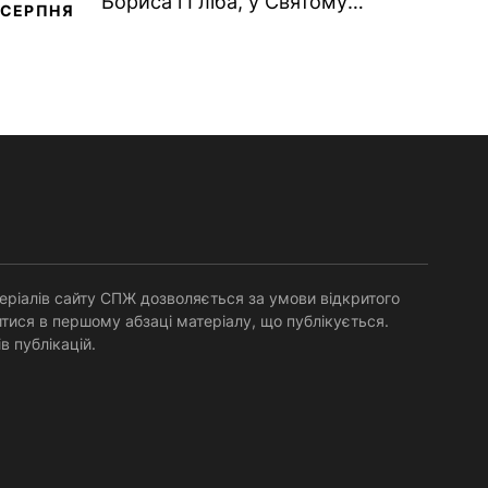
Бориса і Гліба, у Святому
СЕРПНЯ
Хрещенні Романа і Давида (1015).
Прп. Полікарпа, архімандрита...
еріалів сайту СПЖ дозволяється за умови відкритого
тися в першому абзаці матеріалу, що публікується.
в публікацій.