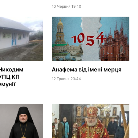
10 Червня 19:40
 Никодим
Анафема від імені мерця
 УПЦ КП
12 Травня 23:44
умунії