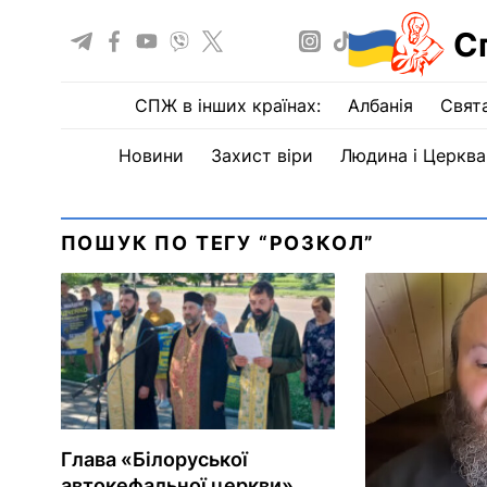
С
СПЖ в інших країнах:
Албанія
Свят
Новини
Захист віри
Людина і Церква
ПОШУК ПО ТЕГУ “РОЗКОЛ”
Глава «Білоруської
автокефальної церкви»