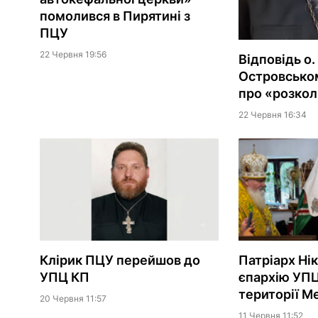
помолився в Пирятині з
ПЦУ
22 Червня 19:56
Відповідь о.
Островськом
про «розкол
22 Червня 16:34
Клірик ПЦУ перейшов до
Патріарх Ні
УПЦ КП
єпархію УПЦ
території М
20 Червня 11:57
11 Червня 11:52