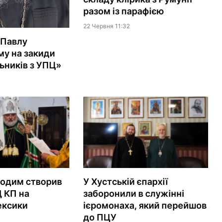
разом із парафією
22 Червня 11:32
 Павлу
у на закиди
ьників з УПЦ»
кодим створив
У Хустській єпархії
 КП на
заборонили в служінні
ексики
ієромонаха, який перейшов
до ПЦУ