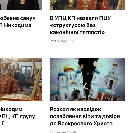
озбавив сану»
В УПЦ КП назвали ПЦУ
КП Никодима
«структурою без
канонічної тяглості»
22 Квiтня 11:21
 Никодим
Розкол як наслідок
УПЦ КП групу
ослаблення віри та довіри
ії
до Воскреслого Христа
17 Квiтня 15:06