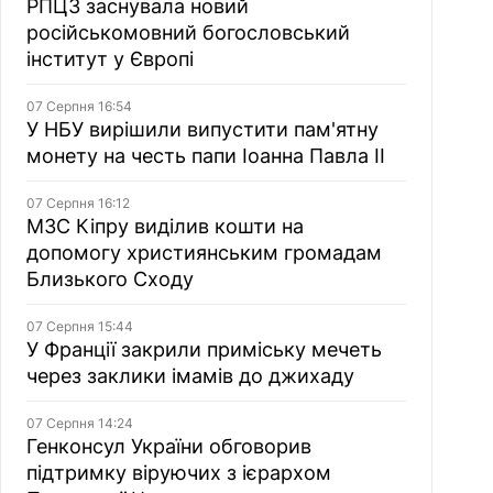
РПЦЗ заснувала новий
російськомовний богословський
інститут у Європі
07 Серпня 16:54
У НБУ вирішили випустити пам'ятну
монету на честь папи Іоанна Павла II
07 Серпня 16:12
МЗС Кіпру виділив кошти на
допомогу християнським громадам
Близького Сходу
07 Серпня 15:44
У Франції закрили приміську мечеть
через заклики імамів до джихаду
07 Серпня 14:24
Генконсул України обговорив
підтримку віруючих з ієрархом