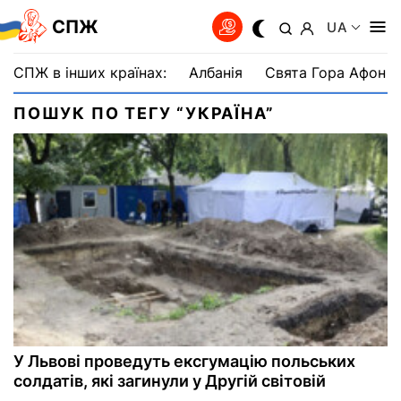
СПЖ
UA
СПЖ в інших країнах:
Албанія
Свята Гора Афон
ПОШУК ПО ТЕГУ “УКРАЇНА”
У Львові проведуть ексгумацію польських
солдатів, які загинули у Другій світовій