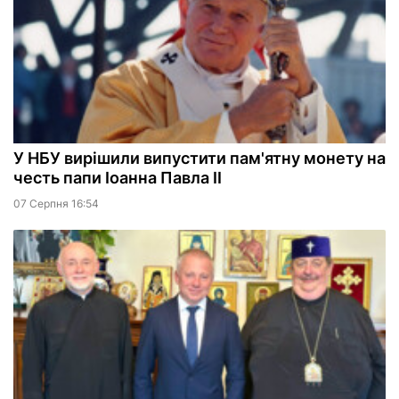
У НБУ вирішили випустити пам'ятну монету на
честь папи Іоанна Павла II
07 Серпня 16:54