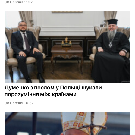
08 Серпня 11:12
Думенко з послом у Польщі шукали
порозуміння між країнами
08 Серпня 10:37