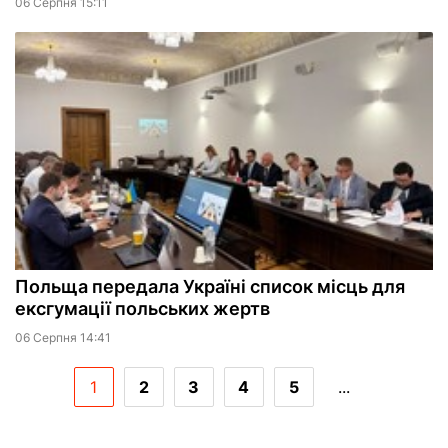
06 Серпня 15:11
Польща передала Україні список місць для
ексгумації польських жертв
06 Серпня 14:41
1
2
3
4
5
...