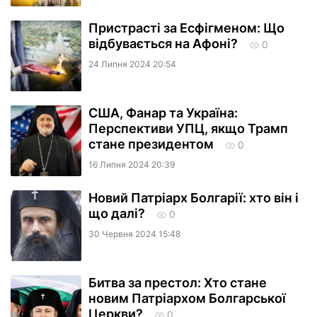
Пристрасті за Есфігменом: Що
відбувається на Афоні?
0
24 Липня 2024 20:54
США, Фанар та Україна:
Перспективи УПЦ, якщо Трамп
стане президентом
0
16 Липня 2024 20:39
Новий Патріарх Болгарії: хто він і
що далі?
0
30 Червня 2024 15:48
Битва за престол: Хто стане
новим Патріархом Болгарської
Церкви?
0