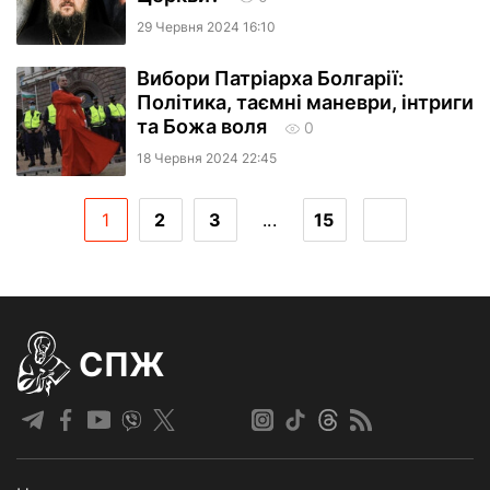
29 Червня 2024 16:10
Вибори Патріарха Болгарії:
Політика, таємні маневри, інтриги
та Божа воля
0
18 Червня 2024 22:45
1
2
3
...
15
СПЖ