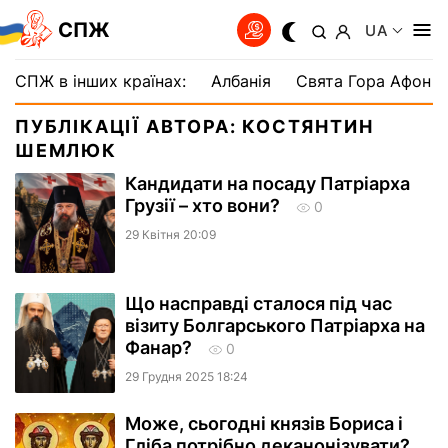
СПЖ
UA
СПЖ в інших країнах:
Албанія
Свята Гора Афон
ПУБЛІКАЦІЇ АВТОРА: КОСТЯНТИН
ШЕМЛЮК
Кандидати на посаду Патріарха
Грузії – хто вони?
0
29 Квiтня 20:09
Що насправді сталося під час
візиту Болгарського Патріарха на
Фанар?
0
29 Грудня 2025 18:24
Може, сьогодні князів Бориса і
Гліба потрібно деканонізувати?