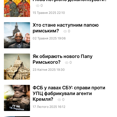
0
15 Травня 2025 22:10
Хто стане наступним папою
римським?
0
02 Травня 2025 19:06
Як обирають нового Папу
Римського?
0
23 Квiтня 2025 19:30
ФСБ у лавах СБУ: справи проти
УПЦ фабрикували агенти
Кремля?
0
17 Лютого 2025 16:12