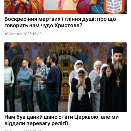
Воскресіння мертвих і тління душі: про що
говорить нам чудо Христове?
18 Жовтня 2025 15:39
Нам був даний шанс стати Церквою, але ми
віддали перевагу релігії