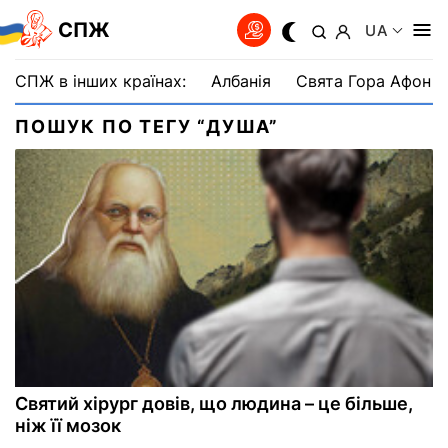
СПЖ
UA
СПЖ в інших країнах:
Албанія
Свята Гора Афон
ПОШУК ПО ТЕГУ “ДУША”
Святий хірург довів, що людина – це більше,
ніж її мозок