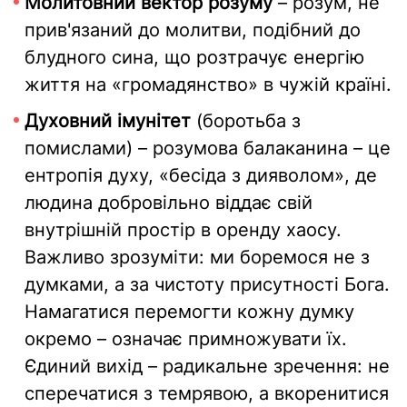
Молитовний вектор розуму
– розум, не
прив'язаний до молитви, подібний до
блудного сина, що розтрачує енергію
життя на «громадянство» в чужій країні.
Духовний імунітет
(боротьба з
помислами) – розумова балаканина – це
ентропія духу, «бесіда з дияволом», де
людина добровільно віддає свій
внутрішній простір в оренду хаосу.
Важливо зрозуміти: ми боремося не з
думками, а за чистоту присутності Бога.
Намагатися перемогти кожну думку
окремо – означає примножувати їх.
Єдиний вихід – радикальне зречення: не
сперечатися з темрявою, а вкоренитися