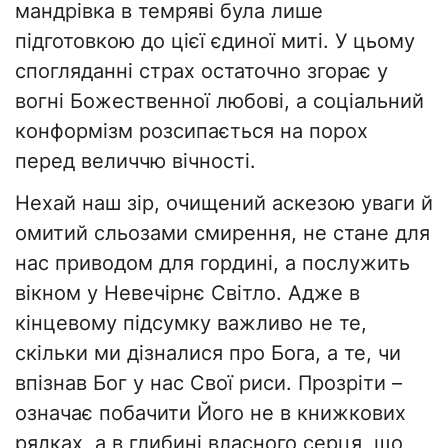
мандрівка в темряві була лише
підготовкою до цієї єдиної миті. У цьому
спогляданні страх остаточно згорає у
вогні Божественної любові, а соціальний
конформізм розсипається на порох
перед величчю вічності.
Нехай наш зір, очищений аскезою уваги й
омитий сльозами смирення, не стане для
нас приводом для гордині, а послужить
вікном у Невечірнє Світло. Адже в
кінцевому підсумку важливо не те,
скільки ми дізналися про Бога, а те, чи
впізнав Бог у нас Свої риси. Прозріти –
означає побачити Його не в книжкових
рядках, а в глибині власного серця, що