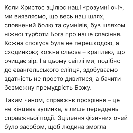
Коли Христос зцілює наші «розумні очі»,
ми виявляємо, що весь наш шлях,
сповнений болю та сумнівів, був шляхом
ніжної турботи Бога про наше спасіння.
Кожна спокуса була не перешкодою, а
сходинкою; кожна сльоза – краплею, що
очищає зір. І в цьому світлі ми, подібно
до євангельського сліпця, здобуваємо
здатність не просто дивитися, а бачити
безмежну премудрість Божу.
​Таким чином, справжнє прозріння – це
не кінцева зупинка, а лише переддень
справжньої події. Зцілення фізичних очей
було засобом, щоб людина змогла