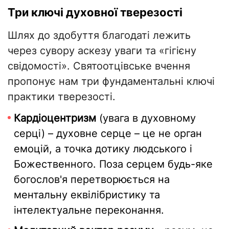
​Три ключі духовної тверезості
Шлях до здобуття благодаті лежить
через сувору аскезу уваги та «гігієну
свідомості». Святоотцівське вчення
пропонує нам три фундаментальні ключі
практики тверезості.
​Кардіоцентризм
(увага в духовному
серці) – духовне серце – це не орган
емоцій, а точка дотику людського і
Божественного. Поза серцем будь-яке
богослов'я перетворюється на
ментальну еквілібристику та
інтелектуальне переконання.