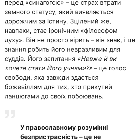
перед «синагогою» – це страх втрати
земного статусу, який виявляється
дорожчим за Істину. Зцілений же,
навпаки, стає іронічним «філософом
духу». Він не просто вірить – він знає, і це
знання робить його невразливим для
суддів. Його запитання
«Невже й ви
хочете стати Його учнями?»
– це голос
свободи, яка завжди здається
божевіллям для тих, хто прикутий
ланцюгами до своїх побоювань.
​У православному розумінні
безпристрасність – це не