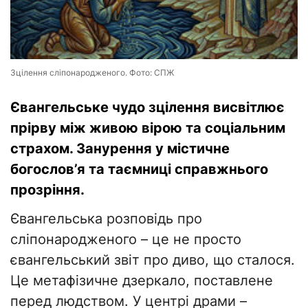
Зцілення сліпонародженого. Фото: СПЖ
Євангельське чудо зцілення висвітлює
прірву між живою вірою та соціальним
страхом. Занурення у містичне
богослов’я та таємниці справжнього
прозріння.
Євангельська розповідь про
сліпонародженого – це не просто
євангельський звіт про диво, що сталося.
Це метафізичне дзеркало, поставлене
перед людством. У центрі драми –