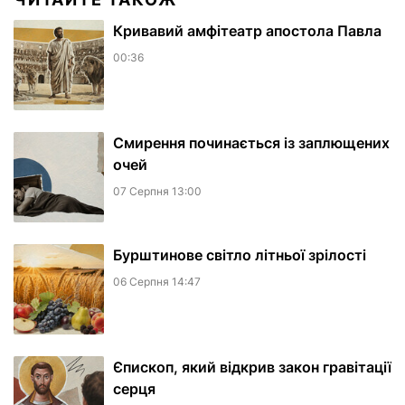
​Кривавий амфітеатр апостола Павла
00:36
Смирення починається із заплющених
очей
07 Серпня 13:00
Бурштинове світло літньої зрілості
06 Серпня 14:47
Єпископ, який відкрив закон гравітації
серця