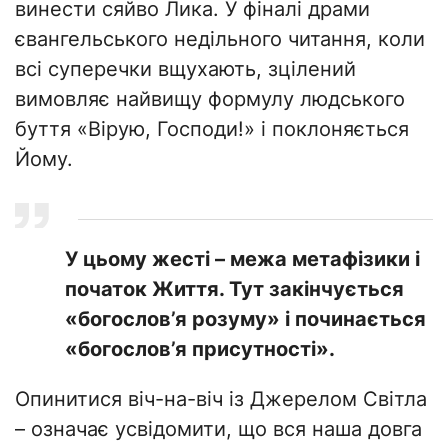
винести сяйво Лика. У фіналі драми
євангельського недільного читання, коли
всі суперечки вщухають, зцілений
вимовляє найвищу формулу людського
буття «Вірую, Господи!» і поклоняється
Йому.
У цьому жесті – межа метафізики і
початок Життя. Тут закінчується
«богослов’я розуму» і починається
«богослов’я присутності».
Опинитися віч-на-віч із Джерелом Світла
– означає усвідомити, що вся наша довга