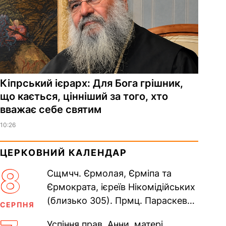
Кіпрський ієрарх: Для Бога грішник,
що кається, цінніший за того, хто
вважає себе святим
10:26
ЦЕРКОВНИЙ КАЛЕНДАР
8
Сщмчч. Єрмолая, Єрміпа та
Єрмократа, ієреїв Нікомідійських
(близько 305). Прмц. Параскеви
СЕРПНЯ
(138–161). Прп. Мойсея Угрина,
Успіння прав. Анни, матері