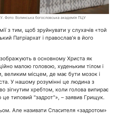
ЦУ. Фото: Волинська богословська академія ПЦУ
ії з тим, щоб зруйнувати у слухачів «той
кий Патріархат і православ'я в його
х зображують в основному Христа як
ійно малою головою, худеньким тілом і
 великим місцем, де має бути мозок і
иста. У нашому розумінні це людина з
ово зігнутим хребтом, коли голова випирає
о це типовий "задрот"», – заявив Грищук.
ьом. Але називати Спасителя «задротом»