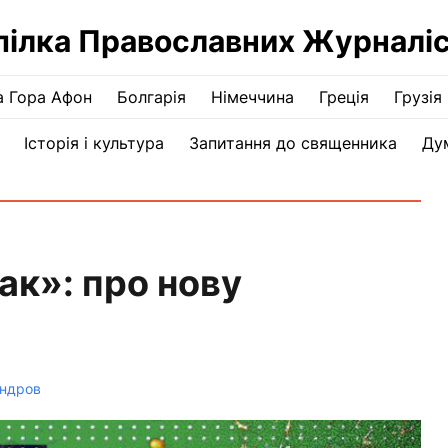
пілка Православних Журналіс
а Гора Афон
Болгарія
Німеччина
Греція
Грузія
Історія і культура
Запитання до священника
Ду
ак»: про нову
андров