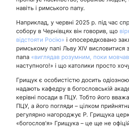
навіть і римського папу.
Наприклад, у червні 2025 р. під час с
собору в Чернівцях він говорив, що
вір
відстояти Росію»
і опосередковано закл
римському папі Льву XIV висловитися за
папа
«виглядав розумним, поки мовчав
наступного!» і що католики просто хоч
Грищук є особистістю досить одіозною,
надають кафедру в богословській акаде
керівні посади в ПЦУ. Тобто його вваж
ПЦУ, а його погляди – цілком прийнятн
регулярно нагороджує Р. Грищука цер
«богослов'я» Грищука – це ще не офіц