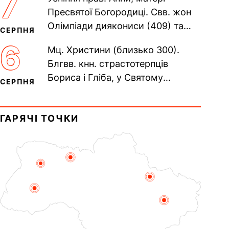
7
Печерського, в Ближніх...
Пресвятої Богородиці. Свв. жон
Олімпіади диякониси (409) та
СЕРПНЯ
Євпраксії діви, Тавенської (413).
6
Мц. Христини (близько 300).
Пам’ять V Вселенського...
Блгвв. кнн. страстотерпців
Бориса і Гліба, у Святому
СЕРПНЯ
Хрещенні Романа і Давида (1015).
Прп. Полікарпа, архімандрита...
ГАРЯЧІ ТОЧКИ