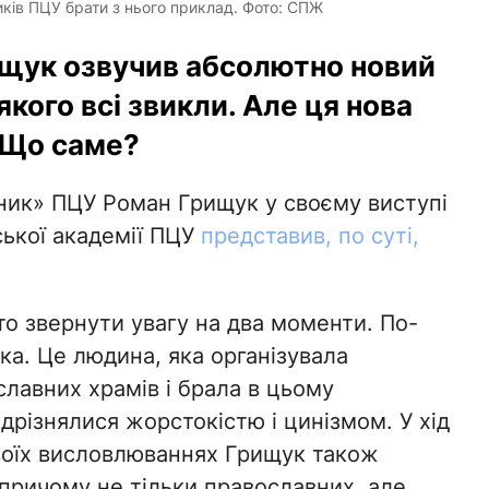
ків ПЦУ брати з нього приклад. Фото: СПЖ
щук озвучив абсолютно новий
якого всі звикли. Але ця нова
 Що саме?
ник» ПЦУ Роман Грищук у своєму виступі
ької академії ПЦУ
представив, по суті,
рто звернути увагу на два моменти. По-
ка. Це людина, яка організувала
лавних храмів і брала в цьому
дрізнялися жорстокістю і цинізмом. У хід
своїх висловлюваннях Грищук також
причому не тільки православних, але