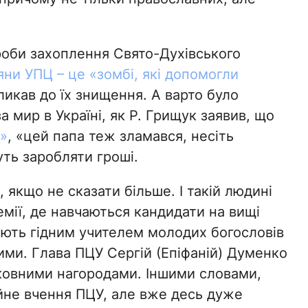
проби захоплення Свято-Духівського
яни УПЦ – це «зомбі, які допомогли
икав до їх знищення. А варто було
 мир в Україні, як Р. Грищук заявив, що
»
, «цей папа теж зламався, несіть
уть заробляти гроші.
 якщо не сказати більше. І такій людині
мії, де навчаються кандидати на вищі
ають гідним учителем молодих богословів
ими. Глава ПЦУ Сергій (Епіфаній) Думенко
ковними нагородами. Іншими словами,
ійне вчення ПЦУ, але вже десь дуже