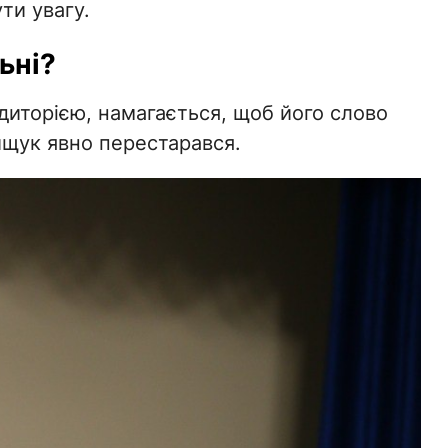
ути увагу.
ьні?
диторією, намагається, щоб його слово
ищук явно перестарався.