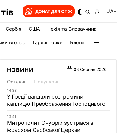
тів
UA
ДОНАТ ДЛЯ СПЖ
Сербія
США
Чехія та Словаччина
мки вголос
Гарячі точки
Блоги
НОВИНИ
08 Серпня 2026
Останні
Популярні
14:38
У Греції вандали розгромили
каплицю Преображення Господнього
13:41
Митрополит Онуфрій зустрівся з
ієрархом Сербської Церкви