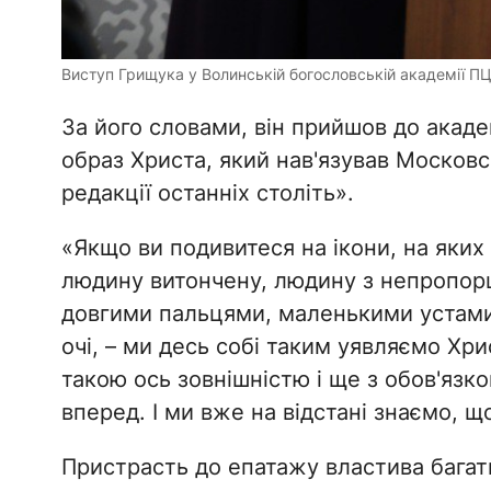
Виступ Грищука у Волинській богословській академії П
За його словами, він прийшов до академ
образ Христа, який нав'язував Московсь
редакції останніх століть».
«Якщо ви подивитеся на ікони, на яки
людину витончену, людину з непропорц
довгими пальцями, маленькими устами,
очі, – ми десь собі таким уявляємо Хр
такою ось зовнішністю і ще з обов'язк
вперед. І ми вже на відстані знаємо, щ
Пристрасть до епатажу властива багат