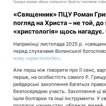
Грищук малює образ «сильного» Христа і закликає кліри
«Священник» ПЦУ Роман Гри
погляд на Христа – не той, до 
«христологія» щось нагадує.
Наприкінці листопада 2025 р. «священ
перед слухачами Волинської богословс
нову «христологію»
.
Але перш ніж говорити про її сенс, ва
перше, на особистість самого Р. Грищу
рейдерські захоплення багатьох правос
безпосередню участь. Захоплення ці ві
ішли болгарки та інші інструменти. У 
пропагує насильство, ображає людей, 