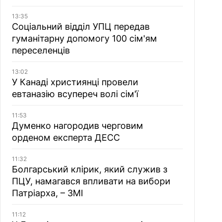
13:35
Соціальний відділ УПЦ передав
гуманітарну допомогу 100 сім'ям
переселенців
13:02
У Канаді християнці провели
евтаназію всупереч волі сім'ї
11:53
Думенко нагородив черговим
орденом експерта ДЕСС
11:32
Болгарський клірик, який служив з
ПЦУ, намагався впливати на вибори
Патріарха, – ЗМІ
11:12