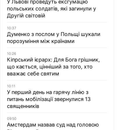
У Львові проведуть ексгумацію
польських солдатів, які загинули у
Другій світовій
10:37
Думенко з послом у Польщі шукали
порозуміння між країнами
10:26
Кіпрський ієрарх: Для Бога грішник,
що кається, цінніший за того, хто
вважає себе святим
10:11
У перший день на гарячу лінію з
питань мобілізації звернулися 13
священників
09:50
Амстердам назвав суд над головою