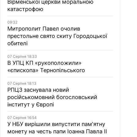
Вірменської церкви моральною
катастрофою
09:32
Митрополит Павел очолив
престольне свято скиту Городоцької
обителі
07 Серпня 18:33
В УПЦ КП «рукоположили»
«єпископа» Тернопільського
07 Серпня 18:13
РПЦЗ заснувала новий
російськомовний богословський
інститут у Європі
07 Серпня 16:54
У НБУ вирішили випустити пам'ятну
монету на честь папи Іоанна Павла II