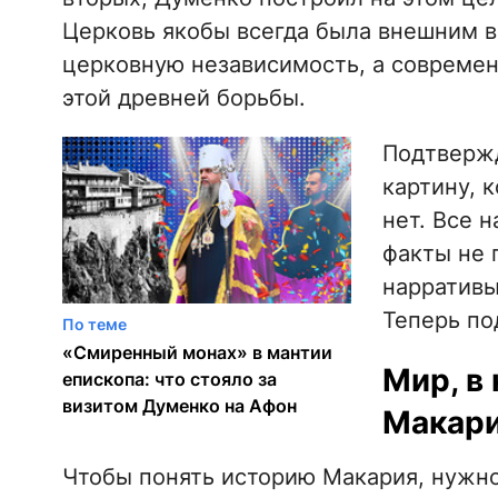
Церковь якобы всегда была внешним вр
церковную независимость, а совреме
этой древней борьбы.
Подтвержд
картину, 
нет. Все 
факты не 
нарративы
Теперь по
По теме
«Смиренный монах» в мантии
Мир, в
епископа: что стояло за
визитом Думенко на Афон
Макар
Чтобы понять историю Макария, нужно