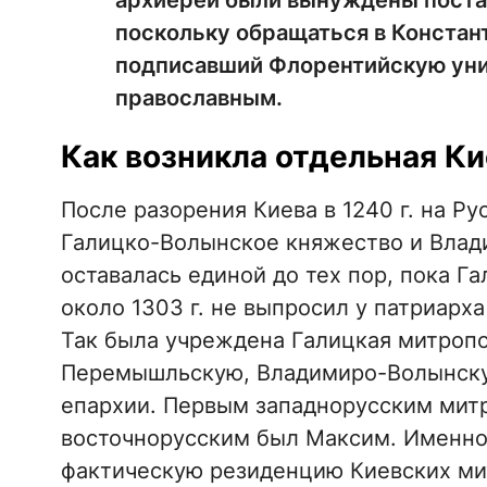
архиереи были вынуждены поста
поскольку обращаться в Констант
подписавший Флорентийскую унию
православным.
Как возникла отдельная К
После разорения Киева в 1240 г. на Р
Галицко-Волынское княжество и Влад
оставалась единой до тех пор, пока 
около 1303 г. не выпросил у патриарх
Так была учреждена Галицкая митропо
Перемышльскую, Владимиро-Волынску
епархии. Первым западнорусским митр
восточнорусским был Максим. Именно 
фактическую резиденцию Киевских ми