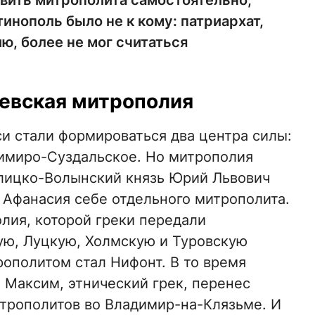
вить митрополита самостоятельно,
инополь было не к кому: патриархат,
, более не мог считаться
иевская митрополия
уси стали формироваться два центра силы:
имиро-Суздальское. Но митрополия
Галицко-Волынский князь Юрий Львович
а Афанасия себе отдельного митрополита.
лия, которой греки передали
ю, Луцкую, Холмскую и Туровскую
ополитом стал Нифонт. В то время
Максим, этнический грек, перенес
трополитов во Владимир-на-Клязьме. И