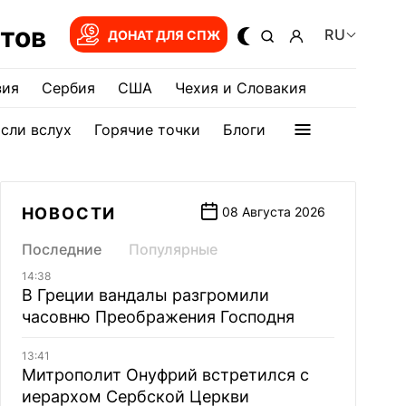
тов
RU
ДОНАТ ДЛЯ СПЖ
зия
Сербия
США
Чехия и Словакия
сли вслух
Горячие точки
Блоги
НОВОСТИ
08 Августа 2026
Последние
Популярные
14:38
В Греции вандалы разгромили
часовню Преображения Господня
13:41
Митрополит Онуфрий встретился с
иерархом Сербской Церкви