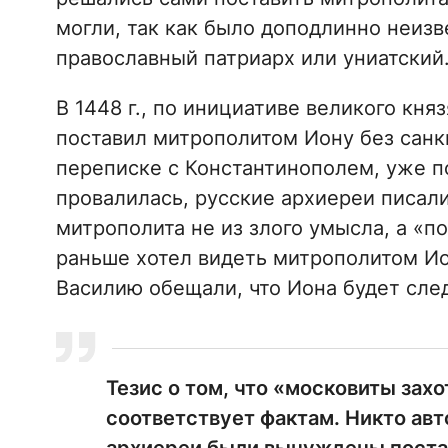
могли, так как было доподлинно неизв
православный патриарх или униатский
В 1448 г., по инициативе великого кня
поставил митрополитом Иону без санк
переписке с Константинополем, уже по
провалилась, русские архиереи писали
митрополита не из злого умысла, а «по
раньше хотел видеть митрополитом Ион
Василию обещали, что Иона будет сл
Тезис о том, что «московиты зах
соответствует фактам. Никто авт