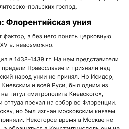
литовско-польских господ.
: Флорентийская уния
 фактор, а без него понять церковную
XV в. невозможно.
л в 1438–1439 гг. На нем представители
 предали Православие и признали над
ский народ унии не принял. Но Исидор,
 Киевским и всей Руси, был одним из
на титул «митрополита Киевского»,
 и оттуда поехал на собор во Флоренции.
скву, но был изгнан московским князем
 приняли. Некоторое время в Москве не
, а обращаться в Константинополь они не