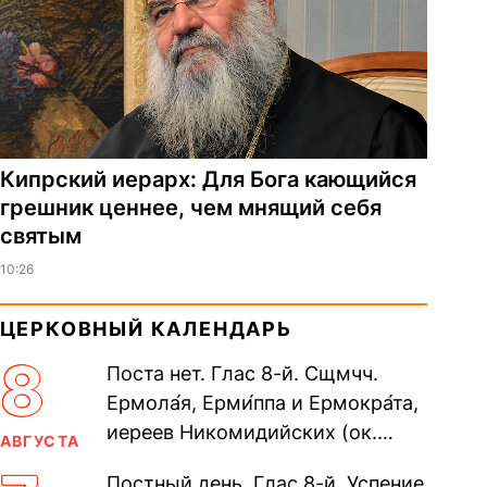
Кипрский иерарх: Для Бога кающийся
грешник ценнее, чем мнящий себя
святым
10:26
ЦЕРКОВНЫЙ КАЛЕНДАРЬ
8
Поста нет. Глас 8-й. Сщмчч.
Ермола́я, Ерми́ппа и Ермокра́та,
иереев Никомидийских (ок.
АВГУСТА
305). Прп. Моисе́я У́грина,
Постный день. Глас 8-й. Успение