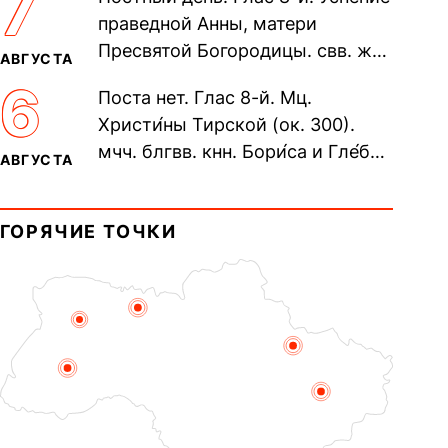
7
Печерского, в Ближних
праведной Анны, матери
пещерах...
Пресвятой Богородицы. свв. жен
АВГУСТА
Олимпиа́ды, диаконисы (409) и
6
Поста нет. Глас 8-й. Мц.
прп. Евпракси́и девы,...
Христи́ны Тирской (ок. 300).
мчч. блгвв. кнн. Бори́са и Гле́ба,
АВГУСТА
во Святом Крещении Рома́на и
Дави́да (1015). Прп....
ГОРЯЧИЕ ТОЧКИ