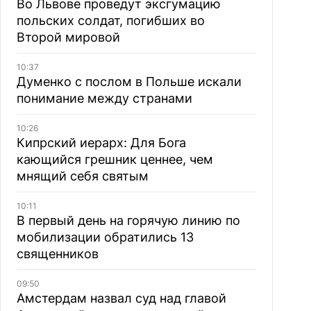
Во Львове проведут эксгумацию
польских солдат, погибших во
Второй мировой
10:37
Думенко с послом в Польше искали
понимание между странами
10:26
Кипрский иерарх: Для Бога
кающийся грешник ценнее, чем
мнящий себя святым
10:11
В первый день на горячую линию по
мобилизации обратились 13
священников
09:50
Амстердам назвал суд над главой