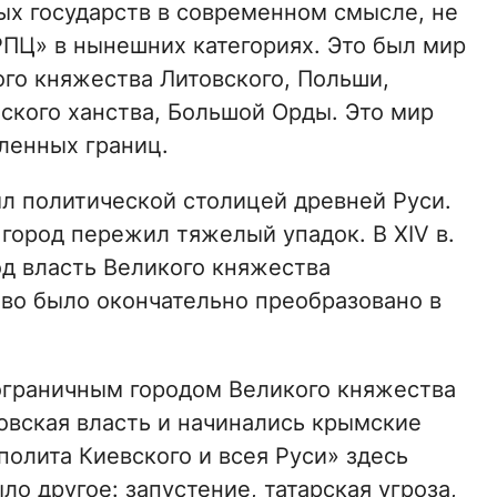
ых государств в современном смысле, не
РПЦ» в нынешних категориях. Это был мир
ого княжества Литовского, Польши,
ского ханства, Большой Орды. Это мир
ленных границ.
ыл политической столицей древней Руси.
 город пережил тяжелый упадок. В XIV в.
д власть Великого княжества
ство было окончательно преобразовано в
ограничным городом Великого княжества
товская власть и начинались крымские
полита Киевского и всея Руси» здесь
ло другое: запустение, татарская угроза,