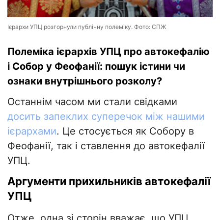
Ієрархи УПЦ розгорнули публічну полеміку. Фото: СПЖ
Полеміка ієрархів УПЦ про автокефалію
і Собор у Феофанії: пошук істини чи
ознаки внутрішнього розколу?
Останнім часом ми стали свідками
досить запеклих суперечок між нашими
ієрархами
. Це стосується як Собору в
Феофанії, так і ставлення до автокефалії
УПЦ.
Аргументи прихильників автокефалії
УПЦ
Отже, одна зі сторін вважає, що УПЦ