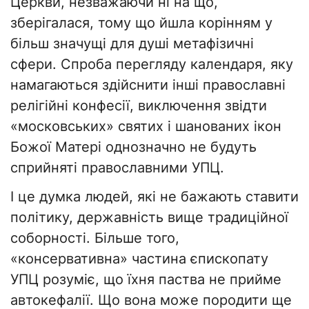
Церкви, незважаючи ні на що,
зберігалася, тому що йшла корінням у
більш значущі для душі метафізичні
сфери. Спроба перегляду календаря, яку
намагаються здійснити інші православні
релігійні конфесії, виключення звідти
«московських» святих і шанованих ікон
Божої Матері однозначно не будуть
сприйняті православними УПЦ.
І це думка людей, які не бажають ставити
політику, державність вище традиційної
соборності. Більше того,
«консервативна» частина єпископату
УПЦ розуміє, що їхня паства не прийме
автокефалії. Що вона може породити ще