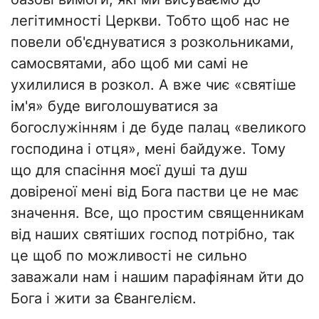
легітимності Церкви. Тобто щоб нас не
повели об'єднуватися з розкольниками,
самосвятами, або щоб ми самі не
ухилилися в розкол. А вже чиє «святіше
ім'я» буде виголошуватися за
богослужінням і де буде палац «великого
господина і отця», мені байдуже. Тому
що для спасіння моєї душі та душ
довіреної мені від Бога пастви це не має
значення. Все, що простим священникам
від наших святіших господ потрібно, так
це щоб по можливості не сильно
заважали нам і нашим парафіянам йти до
Бога і жити за Євангелієм.