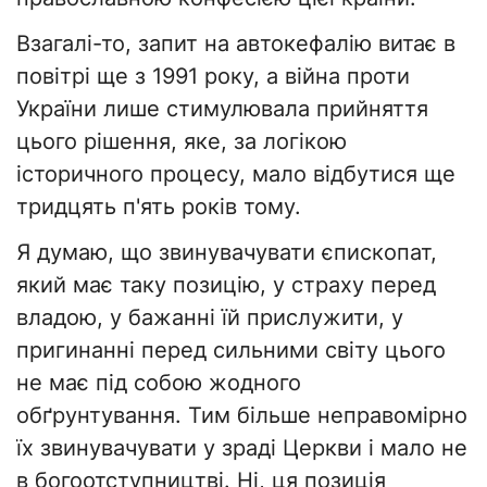
Взагалі-то, запит на автокефалію витає в
повітрі ще з 1991 року, а війна проти
України лише стимулювала прийняття
цього рішення, яке, за логікою
історичного процесу, мало відбутися ще
тридцять п'ять років тому.
Я думаю, що звинувачувати єпископат,
який має таку позицію, у страху перед
владою, у бажанні їй прислужити, у
пригинанні перед сильними світу цього
не має під собою жодного
обґрунтування. Тим більше неправомірно
їх звинувачувати у зраді Церкви і мало не
в богоотступництві. Ні, ця позиція