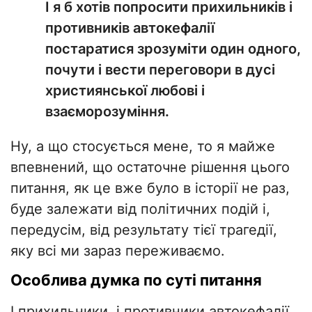
І я б хотів попросити прихильників і
противників автокефалії
постаратися зрозуміти один одного,
почути і вести переговори в дусі
християнської любові і
взаєморозуміння.
Ну, а що стосується мене, то я майже
впевнений, що остаточне рішення цього
питання, як це вже було в історії не раз,
буде залежати від політичних подій і,
передусім, від результату тієї трагедії,
яку всі ми зараз переживаємо.
Особлива думка по суті питання
І прихильники, і противники автокефалії