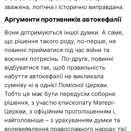
зважена, логічна і історично виправдана.
Аргументи противників автокефалії
Вони дотримуються іншої думки. А саме,
що рішення такого роду, по-перше, не
повинні прийматися під час війни та
воєнних потрясінь. По-друге, повинні
відбуватися так, щоб правильність
набуття автокефалії не викликала
сумніву ні в однієї Помісної Церкви.
Тобто це має бути передусім соборне
рішення, з участю єпископату Матері-
Церкви, з офіційним проголошенням і,
найголовніше – з урахуванням думки та
волевиявлення православного народу тієї