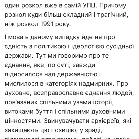
один розкол вже в самій УПЦ. Причому
розкол куди більш складний і трагічний,
ніж розкол 1991 року.
І мова в даному випадку йде не про
єдність з політикою і ідеологією сусідньої
держави. Тут ми говоримо про те
єднання, яке, по суті, завжди
підносилося над державністю і
мислилося в категоріях надмирних. Про
духовне, всеправославне єднання людей,
пов'язаних спільними узами історії,
витоками буття і спільними духовними
цінностями. Звинувачувати архієреїв, які
захищають цю позицію, у зраді,