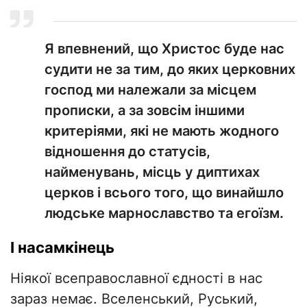
Я впевнений, що Христос буде нас
судити не за тим, до яких церковних
господ ми належали за місцем
прописки, а за зовсім іншими
критеріями, які не мають жодного
відношення до статусів,
найменувань, місць у диптихах
церков і всього того, що винайшло
людське марнославство та егоїзм.
І насамкінець
Ніякої всеправославної єдності в нас
зараз немає. Вселенський, Руський,