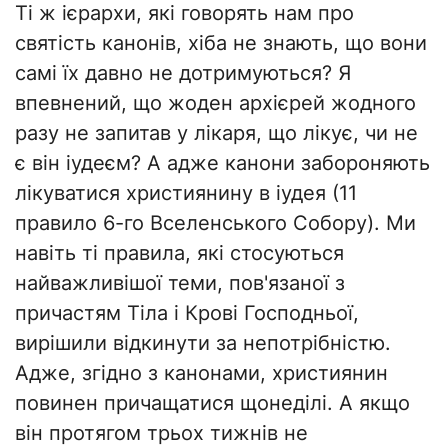
Ті ж ієрархи, які говорять нам про
святість канонів, хіба не знають, що вони
самі їх давно не дотримуються? Я
впевнений, що жоден архієрей жодного
разу не запитав у лікаря, що лікує, чи не
є він іудеєм? А адже канони забороняють
лікуватися християнину в іудея (11
правило 6-го Вселенського Собору). Ми
навіть ті правила, які стосуються
найважливішої теми, пов'язаної з
причастям Тіла і Крові Господньої,
вирішили відкинути за непотрібністю.
Адже, згідно з канонами, християнин
повинен причащатися щонеділі. А якщо
він протягом трьох тижнів не