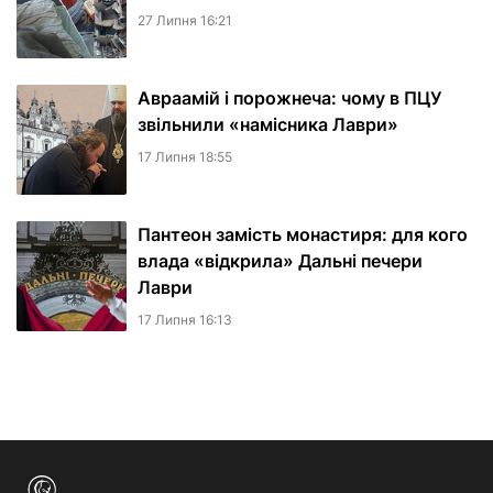
27 Липня 16:21
Авраамій і порожнеча: чому в ПЦУ
звільнили «намісника Лаври»
17 Липня 18:55
Пантеон замість монастиря: для кого
влада «відкрила» Дальні печери
Лаври
17 Липня 16:13