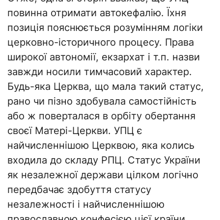
повинна отримати автокефалію. Їхня
позиція пояснюється розумінням логіки
церковно-історичного процесу. Права
широкої автономії, екзархат і т.п. назви
завжди носили тимчасовий характер.
Будь-яка Церква, що мала такий статус,
рано чи пізно здобувала самостійність
або ж поверталася в орбіту обертання
своєї Матері-Церкви. УПЦ є
найчисленнішою Церквою, яка колись
входила до складу РПЦ. Статус України
як незалежної держави цілком логічно
передбачає здобуття статусу
незалежності і найчисленнішою
православною конфесією цієї країни.