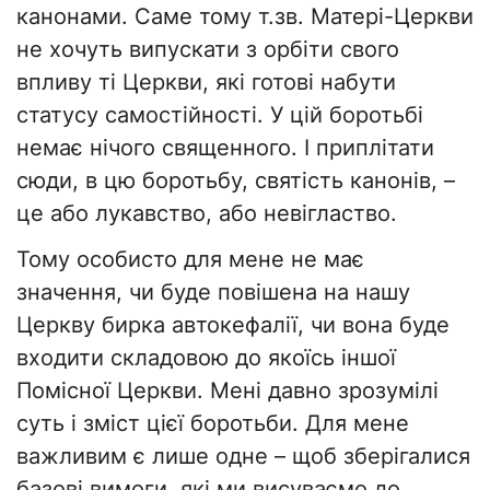
канонами. Саме тому т.зв. Матері-Церкви
не хочуть випускати з орбіти свого
впливу ті Церкви, які готові набути
статусу самостійності. У цій боротьбі
немає нічого священного. І приплітати
сюди, в цю боротьбу, святість канонів, –
це або лукавство, або невігластво.
Тому особисто для мене не має
значення, чи буде повішена на нашу
Церкву бирка автокефалії, чи вона буде
входити складовою до якоїсь іншої
Помісної Церкви. Мені давно зрозумілі
суть і зміст цієї боротьби. Для мене
важливим є лише одне – щоб зберігалися
базові вимоги, які ми висуваємо до