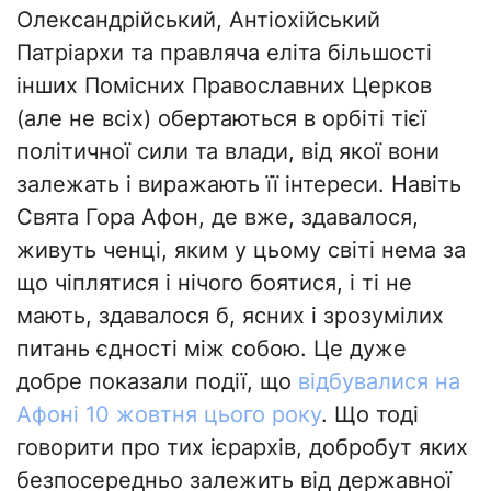
Олександрійський, Антіохійський
Патріархи та правляча еліта більшості
інших Помісних Православних Церков
(але не всіх) обертаються в орбіті тієї
політичної сили та влади, від якої вони
залежать і виражають її інтереси. Навіть
Свята Гора Афон, де вже, здавалося,
живуть ченці, яким у цьому світі нема за
що чіплятися і нічого боятися, і ті не
мають, здавалося б, ясних і зрозумілих
питань єдності між собою. Це дуже
добре показали події, що
відбувалися на
Афоні 10 жовтня цього року
. Що тоді
говорити про тих ієрархів, добробут яких
безпосередньо залежить від державної