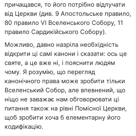
причащався, то його потрібно відлучати
від Церкви (див. 9 Апостольське правило,
80 правило VI Вселенського Собору, 11
правило Сардикійського Собору).
Можливо, давно назріла необхідність
відкрити ці самі канони і сказати: ось це
святе, а це вже ні, і пояснити людям
чому. Я розумію, що перегляд
канонічного права може зробити тільки
Вселенський Собор, але впевнений, що
ніщо не заважає нам обговорювати ці
питання також на рівні Помісної Церкви,
щоб зробити хоча б елементарну його
кодифікацію.