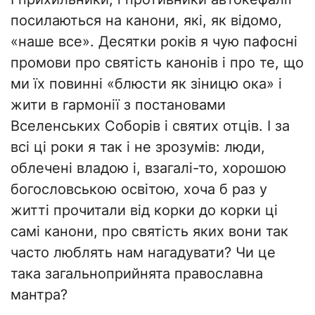
посилаються на канони, які, як відомо,
«наше все». Десятки років я чую пафосні
промови про святість канонів і про те, що
ми їх повинні «блюсти як зіницю ока» і
жити в гармонії з постановами
Вселенських Соборів і святих отців. І за
всі ці роки я так і не зрозумів: люди,
облечені владою і, взагалі-то, хорошою
богословською освітою, хоча б раз у
житті прочитали від корки до корки ці
самі канони, про святість яких вони так
часто люблять нам нагадувати? Чи це
така загальноприйнята православна
мантра?