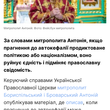
Митрополит Антоній. Фото: Фейсбук митрополита
За словами митрополита Антонія, якщо
прагнення до автокефалії продиктоване
політикою або націоналізмом, воно
руйнує єдність і підміняє православну
свідомість.
Керуючий справами Української
Православної Церкви
митрополит
Бориспільський і Броварський Антоній
опублікував матеріал, де
описав
, коли
прагнення до автокефалії може