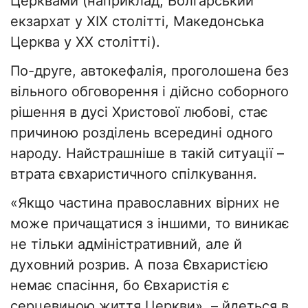
Церквами (наприклад, Болгарський
екзархат у XIX столітті, Македонська
Церква у XX столітті).
По-друге, автокефалія, проголошена без
вільного обговорення і дійсно соборного
рішення в дусі Христової любові, стає
причиною розділень всередині одного
народу. Найстрашніше в такій ситуації –
втрата євхаристичного спілкування.
«Якщо частина православних вірних не
може причащатися з іншими, то виникає
не тільки адміністративний, але й
духовний розрив. А поза Євхаристією
немає спасіння, бо Євхаристія є
серцевиною життя Церкви», – йдеться в