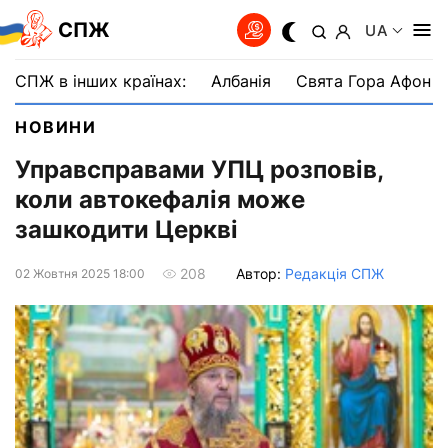
СПЖ
UA
СПЖ в інших країнах:
Албанія
Свята Гора Афон
НОВИНИ
Управсправами УПЦ розповів,
коли автокефалія може
зашкодити Церкві
Автор:
Редакція СПЖ
208
02 Жовтня 2025 18:00