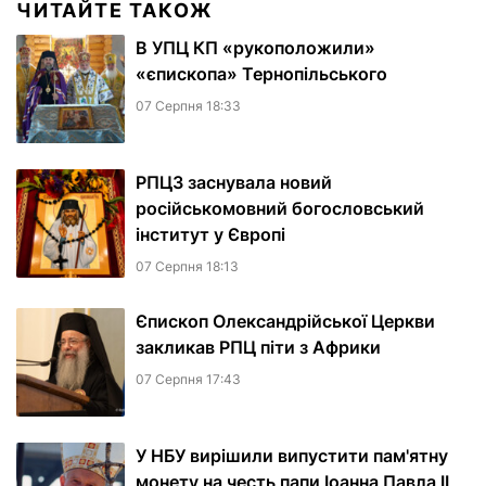
ЧИТАЙТЕ ТАКОЖ
В УПЦ КП «рукоположили»
«єпископа» Тернопільського
07 Серпня 18:33
РПЦЗ заснувала новий
російськомовний богословський
інститут у Європі
07 Серпня 18:13
Єпископ Олександрійської Церкви
закликав РПЦ піти з Африки
07 Серпня 17:43
У НБУ вирішили випустити пам'ятну
монету на честь папи Іоанна Павла II