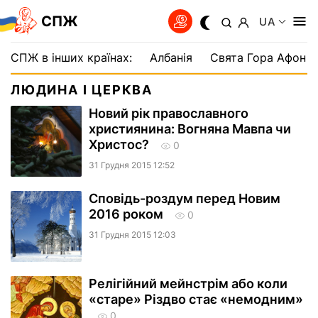
СПЖ
UA
СПЖ в інших країнах:
Албанія
Свята Гора Афон
ЛЮДИНА І ЦЕРКВА
Новий рік православного
християнина: Вогняна Мавпа чи
Христос?
0
31 Грудня 2015 12:52
Сповідь-роздум перед Новим
2016 роком
0
31 Грудня 2015 12:03
Релігійний мейнстрім або коли
«старе» Різдво стає «немодним»
0