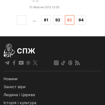
0
31 Жовтня 2015 13:35
...
91
92
93
94
СПЖ
Новини
Захист віри
Людина і Церква
Історія і культура