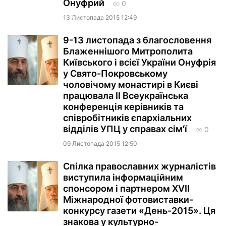
Онуфрий
0
13 Листопада 2015 12:49
9-13 листопада з благословення
Блаженнішого Митрополита
Київського і всієї України Онуфрія
у Свято-Покровському
чоловічому монастирі в Києві
працювала ІІ Всеукраїнська
конференція керівників та
співробітників єпархіальних
відділів УПЦ у справах сім'ї
0
09 Листопада 2015 12:50
Спілка православних журналістів
виступила інформаційним
спонсором і партнером XVII
Міжнародної фотовиставки-
конкурсу газети «День-2015». Ця
знакова у культурно-