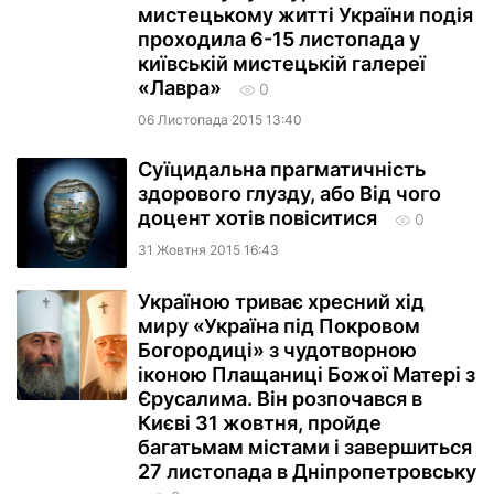
мистецькому житті України подія
проходила 6-15 листопада у
київській мистецькій галереї
«Лавра»
0
06 Листопада 2015 13:40
Суїцидальна прагматичність
здорового глузду, або Від чого
доцент хотів повіситися
0
31 Жовтня 2015 16:43
Україною триває хресний хід
миру «Україна під Покровом
Богородиці» з чудотворною
іконою Плащаниці Божої Матері з
Єрусалима. Він розпочався в
Києві 31 жовтня, пройде
багатьмам містами і завершиться
27 листопада в Дніпропетровську