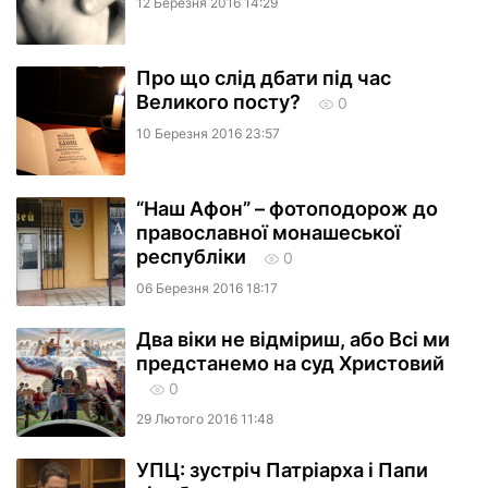
12 Березня 2016 14:29
Про що слід дбати під час
Великого посту?
0
10 Березня 2016 23:57
“Наш Афон” – фотоподорож до
православної монашеської
республіки
0
06 Березня 2016 18:17
Два віки не відміриш, або Всі ми
предстанемо на суд Христовий
0
29 Лютого 2016 11:48
УПЦ: зустріч Патріарха і Папи