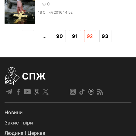
0
18 Сiчня 2016 14:52
...
90
91
92
93
СПЖ
Новини
Захист віри
Людина і Церква