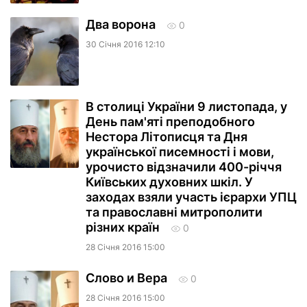
Два ворона
0
30 Сiчня 2016 12:10
В столиці України 9 листопада, у
День пам'яті преподобного
Нестора Літописця та Дня
української писемності і мови,
урочисто відзначили 400-річчя
Київських духовних шкіл. У
заходах взяли участь ієрархи УПЦ
та православні митрополити
різних країн
0
28 Сiчня 2016 15:00
Слово и Вера
0
28 Сiчня 2016 15:00