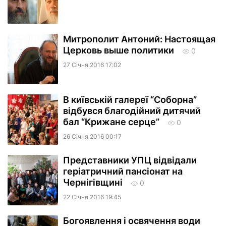
Митрополит Антоний: Настоящая
Церковь выше политики
0
27 Сiчня 2016 17:02
В київській галереї “Соборна”
відбувся благодійний дитячий
бал “Крижане серце”
0
26 Сiчня 2016 00:17
Представники УПЦ відвідали
геріатричний пансіонат на
Чернігівщині
0
22 Сiчня 2016 19:45
Богоявлення і освячення води