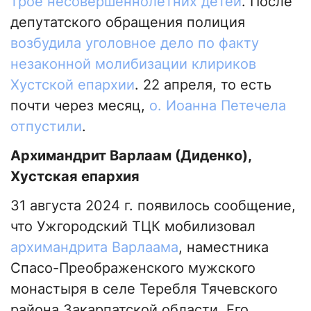
трое несовершеннолетних детей
. После
депутатского обращения полиция
возбудила уголовное дело по факту
незаконной молибизации клириков
Хустской епархии
. 22 апреля, то есть
почти через месяц,
о. Иоанна Петечела
отпустили
.
Архимандрит Варлаам (Диденко),
Хустская епархия
31 августа 2024 г. появилось сообщение,
что Ужгородский ТЦК мобилизовал
архимандрита Варлаама
, наместника
Спасо-Преображенского мужского
монастыря в селе Теребля Тячевского
района Закарпатской области. Его