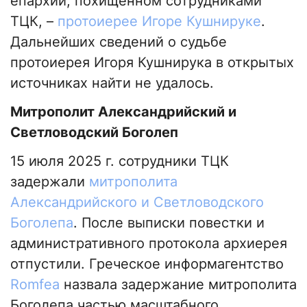
епархии, похищенном сотрудниками
ТЦК, –
протоиерее Игоре Кушнируке
.
Дальнейших сведений о судьбе
протоиерея Игоря Кушнирука в открытых
источниках найти не удалось.
Митрополит Александрийский и
Светловодский Боголеп
15 июля 2025 г. сотрудники ТЦК
задержали
митрополита
Александрийского и Светловодского
Боголепа
. После выписки повестки и
административного протокола архиерея
отпустили. Греческое информагентство
Romfea
назвала задержание митрополита
Боголепа частью масштабного