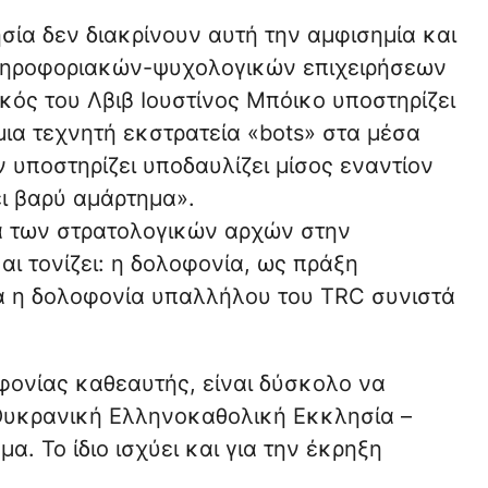
ία δεν διακρίνουν αυτή την αμφισημία και
πληροφοριακών-ψυχολογικών επιχειρήσεων
ικός του Λβιβ Ιουστίνος Μπόικο υποστηρίζει
 μια τεχνητή εκστρατεία «bots» στα μέσα
ν υποστηρίζει υποδαυλίζει μίσος εναντίον
ει βαρύ αμάρτημα».
ατά των στρατολογικών αρχών στην
ι τονίζει: η δολοφονία, ως πράξη
ά η δολοφονία υπαλλήλου του TRC συνιστά
φονίας καθεαυτής, είναι δύσκολο να
 Ουκρανική Ελληνοκαθολική Εκκλησία –
α. Το ίδιο ισχύει και για την έκρηξη