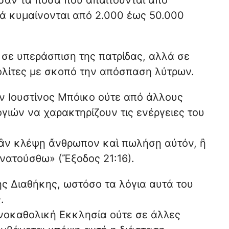
υσαν τα ποσά που απαιτούνται από
 κυμαίνονται από 2.000 έως 50.000
σε υπεράσπιση της πατρίδας, αλλά σε
λίτες με σκοπό την απόσπαση λύτρων.
ον Ιουστίνος Μπόικο ούτε από άλλους
ιών να χαρακτηρίζουν τις ενέργειες του
 ἂν κλέψῃ ἄνθρωπον καὶ πωλήσῃ αὐτόν, ἢ
ανατούσθω» (Ἔξοδος 21:16).
ής Διαθήκης, ωστόσο τα λόγια αυτά του
.
νοκαθολική Εκκλησία ούτε σε άλλες