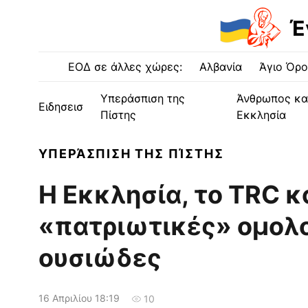
Έ
ΕΟΔ σε άλλες χώρες:
Αλβανία
Άγιο Όρο
Υπεράσπιση της
Άνθρωπος κα
Ειδησεισ
Πίστης
Εκκλησία
ΥΠΕΡΆΣΠΙΣΗ ΤΗΣ ΠΊΣΤΗΣ
Η Εκκλησία, το TRC κα
«πατριωτικές» ομολο
ουσιώδες
16 Απριλίου 18:19
10