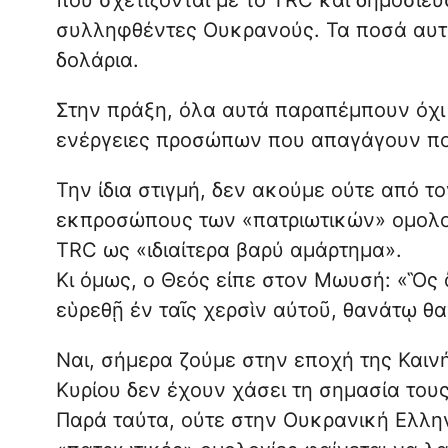
που σχετίζονται με το TRC και δημοσίε
συλληφθέντες Ουκρανούς. Τα ποσά αυτά
δολάρια.
Στην πράξη, όλα αυτά παραπέμπουν όχι 
ενέργειες προσώπων που απαγάγουν πο
Την ίδια στιγμή, δεν ακούμε ούτε από τ
εκπροσώπους των «πατριωτικών» ομολογ
TRC ως «ιδιαίτερα βαρύ αμάρτημα».
Κι όμως, ο Θεός είπε στον Μωυσή: «Ὃς
εὑρεθῇ ἐν ταῖς χερσὶν αὐτοῦ, θανάτῳ θ
Ναι, σήμερα ζούμε στην εποχή της Καιν
Κυρίου δεν έχουν χάσει τη σημασία τους
Παρά ταύτα, ούτε στην Ουκρανική Ελλη