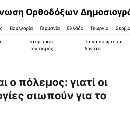
νωση Ορθοδόξων Δημοσιογ
ς
Βουλγαρία
Γερμανία
Ελλάδα
Γεωργία
Σερβί
ι
Ιστορία και
Το να σκέφτεσαι
Πολιτισμός
δύνατα
ι ο πόλεμος: γιατί οι
γίες σιωπούν για το