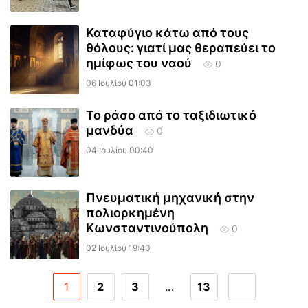
Καταφύγιο κάτω από τους
θόλους: γιατί μας θεραπεύει το
ημίφως του ναού
0
06 Ιουλίου 01:03
Το ράσο από το ταξιδιωτικό
μανδύα
0
04 Ιουλίου 00:40
Πνευματική μηχανική στην
πολιορκημένη
Κωνσταντινούπολη
0
02 Ιουλίου 19:40
1
2
3
...
13