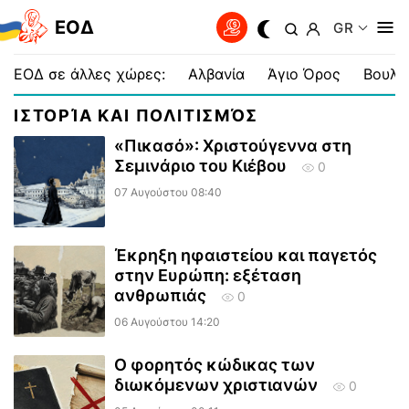
EOΔ
GR
ΕΟΔ σε άλλες χώρες:
Αλβανία
Άγιο Όρος
Βουλγ
ΙΣΤΟΡΊΑ ΚΑΙ ΠΟΛΙΤΙΣΜΌΣ
«Πικασό»: Χριστούγεννα στη
Σεμινάριο του Κιέβου
0
07 Αυγούστου 08:40
Έκρηξη ηφαιστείου και παγετός
στην Ευρώπη: εξέταση
ανθρωπιάς
0
06 Αυγούστου 14:20
Ο φορητός κώδικας των
διωκόμενων χριστιανών
0