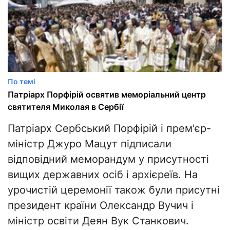
По темі
Патріарх Порфірій освятив меморіальний центр
святителя Миколая в Сербії
Патріарх Сербський Порфірій і прем'єр-
міністр Джуро Мацут підписали
відповідний меморандум у присутності
вищих державних осіб і архієреїв. На
урочистій церемонії також були присутні
президент країни Олександр Вучич і
міністр освіти Деян Вук Станкович.