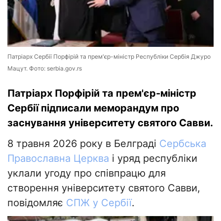
Патріарх Сербії Порфірій та прем'єр-міністр Республіки Сербія Джуро
Мацут. Фото: serbia.gov.rs
Патріарх Порфірій та прем'єр-міністр
Сербії підписали меморандум про
заснування університету святого Савви.
8 травня 2026 року в Белграді
Сербська
Православна Церква
і уряд республіки
уклали угоду про співпрацю для
створення університету святого Савви,
повідомляє
СПЖ у Сербії
.