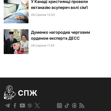
У Канаді християнці провели
евтаназію всупереч волі сім'ї
08 Серпня 13:02
Думенко нагородив черговим
орденом експерта ДЕСС
08 Серпня 11:53
СПЖ