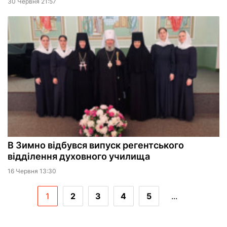
30 Червня 21:57
В Зимно відбувся випуск регентського
відділення духовного училища
16 Червня 13:30
1
2
3
4
5
...