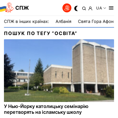
СПЖ
UA
СПЖ в інших країнах:
Албанія
Свята Гора Афон
ПОШУК ПО ТЕГУ “ОСВІТА”
У Нью-Йорку католицьку семінарію
перетворять на ісламську школу