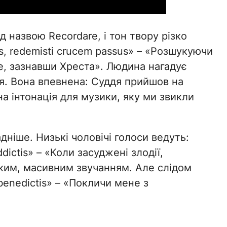
 назвою Recordare, і тон твору різко
us, redemisti crucem passus» – «Розшукуючи
не, зазнавши Хреста». Людина нагадує
ня. Вона впевнена: Суддя прийшов на
а інтонація для музики, яку ми звикли
дніше. Низькі чоловічі голоси ведуть:
ddictis» – «Коли засуджені злодії,
ким, масивним звучанням. Але слідом
enedictis» – «Покличи мене з