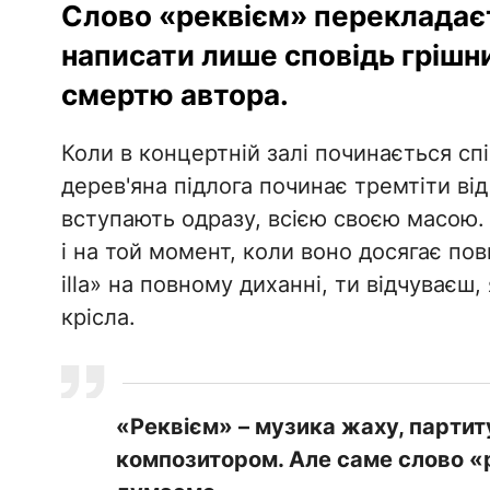
Слово «реквієм» перекладаєт
написати лише сповідь грішни
смертю автора.
Коли в концертній залі починається спі
дерев'яна підлога починає тремтіти від
вступають одразу, всією своєю масою. 
і на той момент, коли воно досягає повн
illa» на повному диханні, ти відчуваєш
крісла.
«Реквієм» – музика жаху, парти
композитором. Але саме слово «