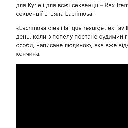
для Kyrie і для всієї секвенції – Rex tr
секвенції стояла Lacrimosa.
«Lacrimosa dies illa, qua resurget ex fa
день, коли з попелу постане судимий г
особи, написане людиною, яка вже відч
кончина.