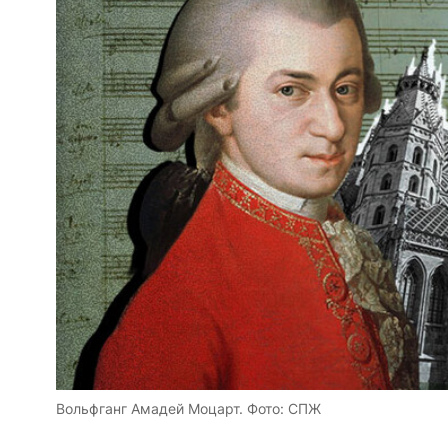
Вольфганг Амадей Моцарт. Фото: СПЖ