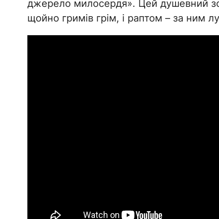
джерело милосердя». Цей душевний зс
щойно гримів грім, і раптом – за ним 