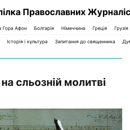
пілка Православних Журналіс
а Гора Афон
Болгарія
Німеччина
Греція
Грузія
Історія і культура
Запитання до священника
Ду
на сльозній молитві