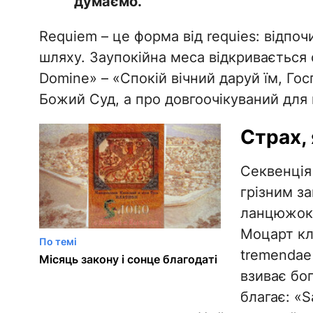
думаємо.
Requiem – це форма від requies: відпоч
шляху. Заупокійна меса відкривається 
Domine» – «Спокій вічний даруй їм, Го
Божий Суд, а про довгоочікуваний для
Страх,
Секвенція 
грізним з
ланцюжок 
Моцарт кл
По темі
tremendae 
Місяць закону і сонце благодаті
взиває бог
благає: «S