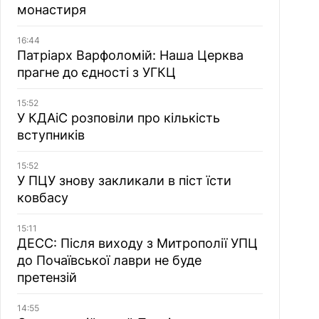
монастиря
16:44
Патріарх Варфоломій: Наша Церква
прагне до єдності з УГКЦ
15:52
У КДАіС розповіли про кількість
вступників
15:52
У ПЦУ знову закликали в піст їсти
ковбасу
15:11
ДЕСС: Після виходу з Митрополії УПЦ
до Почаївської лаври не буде
претензій
14:55