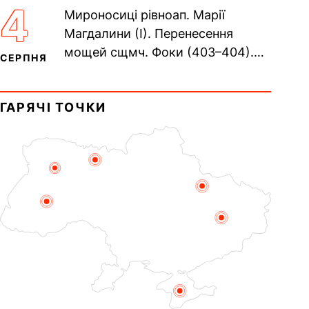
Сщмч. Аполлінарія, єп.
4
Мироносиці рівноап. Марії
Равенійського (близько 75)....
Магдалини (I). Перенесення
мощей сщмч. Фоки (403–404).
СЕРПНЯ
Прп. Корнилія Переяславського
(1693). Сщмч. Михаїла
ГАРЯЧІ ТОЧКИ
Накарякова...