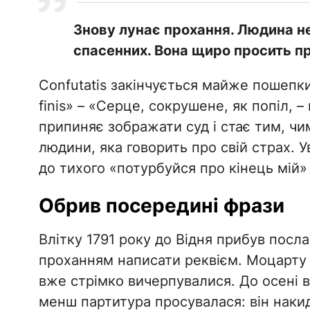
Знову лунає прохання. Людина не
спасенних. Вона щиро просить п
Confutatis закінчується майже пошепки: 
finis» – «Серце, сокрушене, як попіл, 
припиняє зображати суд і стає тим, чи
людини, яка говорить про свій страх. У
до тихого «потурбуйся про кінець мій» –
Обрив посередині фрази
Влітку 1791 року до Відня прибув посла
проханням написати реквієм. Моцарту б
вже стрімко вичерпувалися. До осені в
менш партитура просувалася: він накида