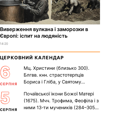
Виверження вулкана і заморозки в
Європі: іспит на людяність
14:20
ЦЕРКОВНИЙ КАЛЕНДАР
6
Мц. Христини (близько 300).
Блгвв. кнн. страстотерпців
Бориса і Гліба, у Святому
СЕРПНЯ
Хрещенні Романа і Давида (1015).
5
Почаївської ікони Божої Матері
Прп. Полікарпа, архімандрита...
(1675). Мчч. Трофима, Феофіла і з
ними 13-ти мучеників (284–305).
СЕРПНЯ