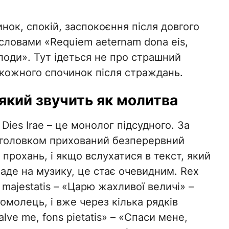
инок, спокій, заспокоєння після довгого
словами «Requiem aeternam dona eis,
споди». Тут ідеться не про страшний
 кожного спочинок після страждань.
 який звучить як молитва
Dies Irae – це монолог підсудного. За
аголовком прихований безперервний
прохань, і якщо вслухатися в текст, який
аде на музику, це стає очевидним. Rex
majestatis – «Царю жахливої величі» –
омолець, і вже через кілька рядків
alve me, fons pietatis» – «Спаси мене,