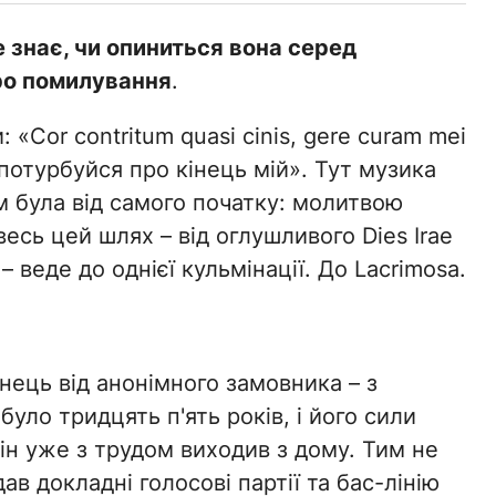
 знає, чи опиниться вона серед
ро помилування
.
«Cor contritum quasi cinis, gere curam mei
– потурбуйся про кінець мій». Тут музика
м була від самого початку: молитвою
весь цей шлях – від оглушливого Dies Irae
 веде до однієї кульмінації. До Lacrimosa.
нець від анонімного замовника – з
уло тридцять п'ять років, і його сили
ін уже з трудом виходив з дому. Тим не
в докладні голосові партії та бас-лінію