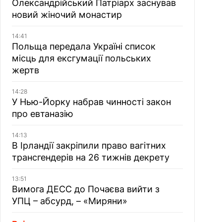
Олександрійський Патріарх заснував
новий жіночий монастир
14:41
Польща передала Україні список
місць для ексгумації польських
жертв
14:28
У Нью-Йорку набрав чинності закон
про евтаназію
14:13
В Ірландії закріпили право вагітних
трансгендерів на 26 тижнів декрету
13:51
Вимога ДЕСС до Почаєва вийти з
УПЦ – абсурд, – «Миряни»