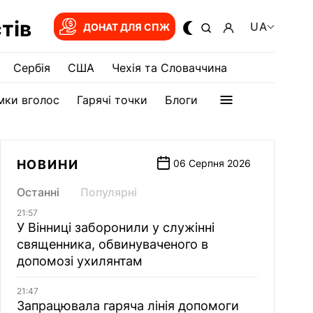
тів
UA
ДОНАТ ДЛЯ СПЖ
Сербія
США
Чехія та Словаччина
мки вголос
Гарячі точки
Блоги
НОВИНИ
06 Серпня 2026
Останні
Популярні
21:57
У Вінниці заборонили у служінні
священника, обвинуваченого в
допомозі ухилянтам
21:47
Запрацювала гаряча лінія допомоги