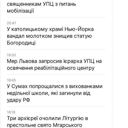
священникам УПЦ з питань
мобілізації
20:47
У католицькому храмі Нью-Йорка
вандал молотком знищив статую
Богородиці
19:30
Мер Львова запросив ієрарха УПЦ на
освячення реабілітаційного центру
18:45
У Сумах попрощалися з вихованками
недільної школи, які загинули від
удару РФ
18:18
Три архієреї очолили Літургію в
престольне свято Мгарського