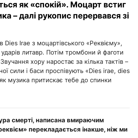
ься як «спокій». Моцарт встиг
ка – далі рукопис перервався зі
в Dies Irae з моцартівського «Реквієму»,
 ударів литавр. Потім тромбони й фаготи
Звучання хору наростає за кілька тактів –
ої сили і баси проспівують «Dies irae, dies
, як музика притискає тебе до спинки
тура смерті, написана вмираючим
реквієм» перекладається інакше, ніж ми