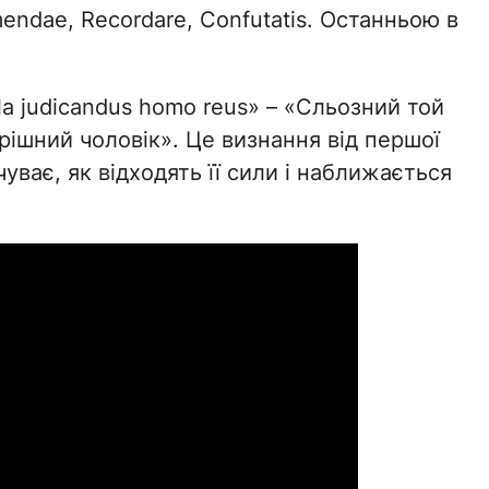
emendae, Recordare, Confutatis. Останньою в
villa judicandus homo reus» – «Сльозний той
рішний чоловік». Це визнання від першої
уває, як відходять її сили і наближається