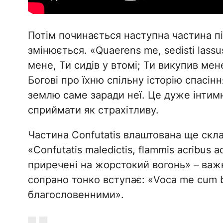
Потім починається наступна частина під
змінюється. «Quaerens me, sedisti lass
мене, Ти сидів у втомі; Ти викупив ме
Богові про їхню спільну історію спасін
землю саме заради неї. Це дуже інтимн
сприймати як страхітливу.
Частина Confutatis влаштована ще скла
«Confutatis maledictis, flammis acribus a
приречені на жорстокий вогонь» – важ
сопрано тонко вступає: «Voca me cum b
благословенними».