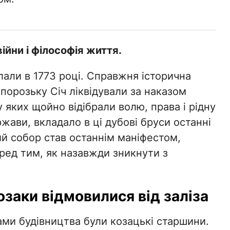
війни і філософія життя.
лали в 1773 році. Справжня історична
порозьку Січ ліквідували за наказом
 яких щойно відібрали волю, права і рідну
жави, вкладало в ці дубові бруси останні
кий собор став останнім маніфестом,
ред тим, як назавжди зникнути з
озаки відмовилися від заліза
ами будівництва були козацькі старшини.