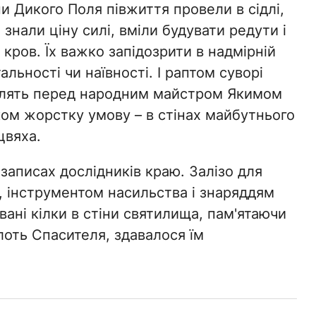
и Дикого Поля півжиття провели в сідлі,
знали ціну силі, вміли будувати редути і
кров. Їх важко запідозрити в надмірній
льності чи наївності. І раптом суворі
влять перед народним майстром Якимом
ом жорстку умову – в стінах майбутнього
цвяха.
 записах дослідників краю. Залізо для
 інструментом насильства і знаряддям
вані кілки в стіни святилища, пам'ятаючи
лоть Спасителя, здавалося їм