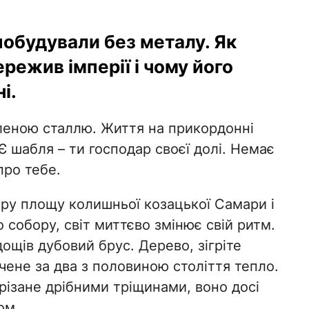
побудували без металу. Як
режив імперії і чому його
і.
аленою сталлю. Життя на прикордонні
Є шабля – ти господар своєї долі. Немає
про тебе.
ару площу колишньої козацької Самари і
собору, світ миттєво змінює свій ритм. ​
ощів дубовий брус. Дерево, зігріте
чене за два з половиною століття тепло.
різане дрібними тріщинами, воно досі
ом.