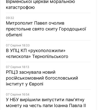
Вірменської церкви моральною
катастрофою
09:32
Митрополит Павел очолив
престольне свято скиту Городоцької
обителі
07 Серпня 18:33
В УПЦ КП «рукоположили»
«єпископа» Тернопільського
07 Серпня 18:13
РПЦЗ заснувала новий
російськомовний богословський
інститут у Європі
07 Серпня 16:54
У НБУ вирішили випустити пам'ятну
монету на честь папи Іоанна Павла II