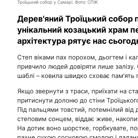
Троїцький собор у Самарі. Фото: СПЖ
​Дерев'яний Троїцький собор 
унікальний козацький храм пе
архітектура рятує нас сьогодн
​Степ віками пах порохом, дьогтем і к
привчило людей довіряти лише залізу. 
шаблі – ковила швидко сховає пам'ять 
Якщо звернути з траси, приїхати на ст
притиснути долоню до стіни Троїцького 
Під пальцями товстий, потемнілий від д
степовим сонцем, віддає живе, накопи
На дотик воно шорстке, горбкувате, по
пахне сухою сосновою смолою і ладан