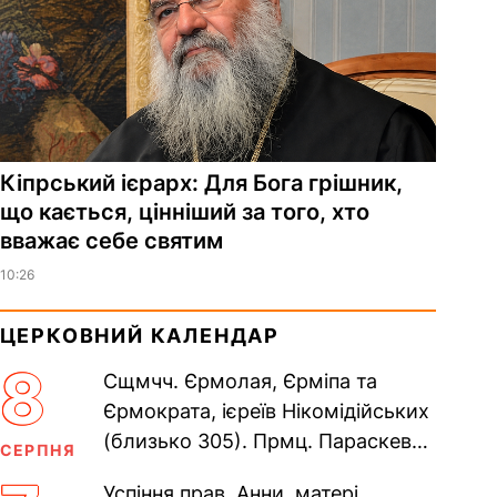
Кіпрський ієрарх: Для Бога грішник,
що кається, цінніший за того, хто
вважає себе святим
10:26
ЦЕРКОВНИЙ КАЛЕНДАР
8
Сщмчч. Єрмолая, Єрміпа та
Єрмократа, ієреїв Нікомідійських
(близько 305). Прмц. Параскеви
СЕРПНЯ
(138–161). Прп. Мойсея Угрина,
Успіння прав. Анни, матері