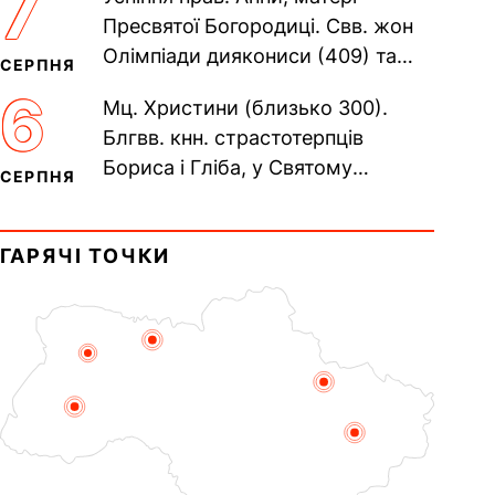
7
Печерського, в Ближніх...
Пресвятої Богородиці. Свв. жон
Олімпіади диякониси (409) та
СЕРПНЯ
Євпраксії діви, Тавенської (413).
6
Мц. Христини (близько 300).
Пам’ять V Вселенського...
Блгвв. кнн. страстотерпців
Бориса і Гліба, у Святому
СЕРПНЯ
Хрещенні Романа і Давида (1015).
Прп. Полікарпа, архімандрита...
ГАРЯЧІ ТОЧКИ