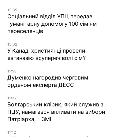
13:35
Соціальний відділ УПЦ передав
гуманітарну допомогу 100 сім'ям
переселенців
13:02
У Канаді християнці провели
евтаназію всупереч волі сім'ї
11:53
Думенко нагородив черговим
орденом експерта ДЕСС
11:32
Болгарський клірик, який служив з
ПЦУ, намагався впливати на вибори
Патріарха, – ЗМІ
11:12