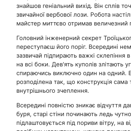
знайшов геніальний вихід. Він сплів т
звичайної вербової лози. Робота насті
майстер миттєво отримав величезний го
​Головний інженерний секрет Троїцьког
переступаєш його поріг. Всередині нем
зазвичай підпирають важкі склепіння 
на всі боки. Дев'ять куполів злітають у
спираючись виключно один на одний. В
розподілена так, що конструкція сама
внутрішнього зчеплення.
​Всередині повністю зникає відчуття да
буря, старі стіни починають ледь чутно
підлаштовується під пориви вітру, на в