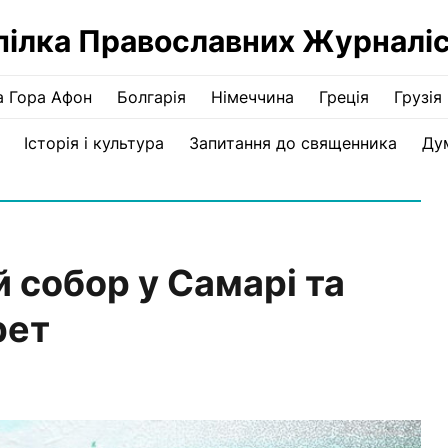
пілка Православних Журналіс
а Гора Афон
Болгарія
Німеччина
Греція
Грузія
Історія і культура
Запитання до священника
Ду
 собор у Самарі та
рет