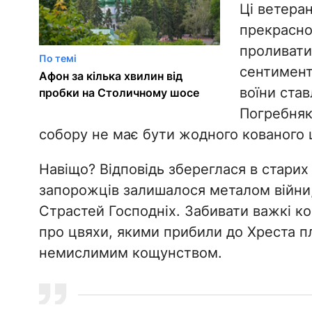
Ці ветеран
прекрасно 
проливати 
По темі
сентимента
Афон за кілька хвилин від
воїни ста
пробки на Столичному шосе
Погребняк
собору не має бути жодного кованого 
​Навіщо? Відповідь збереглася в старих
запорожців залишалося металом війни,
Страстей Господніх. Забивати важкі ко
про цвяхи, якими прибили до Хреста п
немислимим кощунством.