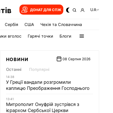
тів
UA
ДОНАТ ДЛЯ СПЖ
Сербія
США
Чехія та Словаччина
мки вголос
Гарячі точки
Блоги
НОВИНИ
08 Серпня 2026
Останні
Популярні
14:38
У Греції вандали розгромили
каплицю Преображення Господнього
13:41
Митрополит Онуфрій зустрівся з
ієрархом Сербської Церкви