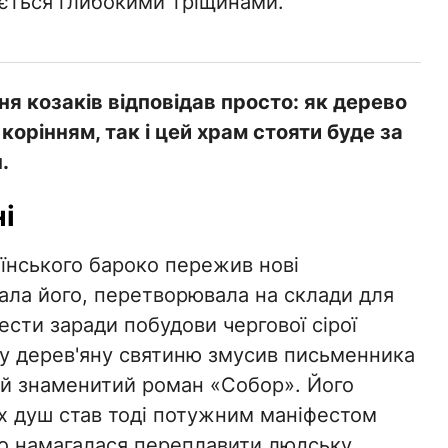
ється глибокими тріщинами.
я козаків відповідав просто: як дерево
корінням, так і цей храм стояти буде за
.
і
аїнського бароко пережив нові
ала його, перетворювала на склади для
нести заради побудови чергової сірої
ну дерев'яну святиню змусив письменника
вій знаменитий роман «Собор». Його
їх душ став тоді потужним маніфестом
о намагалася переплавити людську