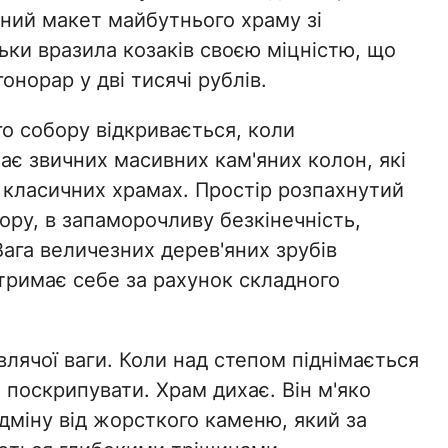
очний макет майбутнього храму зі
льки вразила козаків своєю міцністю, що
норар у дві тисячі рублів.
о собору відкривається, коли
ає звичних масивних кам'яних колон, які
в класичних храмах. Простір розпахнутий
гору, в запаморочливу безкінечність,
ага величезних дерев'яних зрубів
 тримає себе за рахунок складного
влячої ваги. Коли над степом піднімається
 поскрипувати. Храм дихає. Він м'яко
ідміну від жорсткого каменю, який за