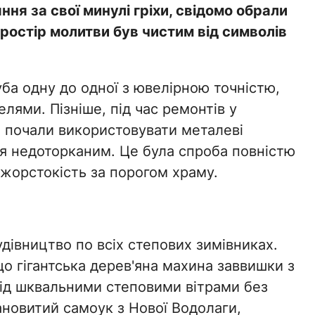
ння за свої минулі гріхи, свідомо обрали
простір молитви був чистим від символів
ба одну до одної з ювелірною точністю,
лями. Пізніше, під час ремонтів у
и почали використовувати металеві
я недоторканим. Це була спроба повністю
жорстокість за порогом храму.
удівництво по всіх степових зимівниках.
о гігантська дерев'яна махина заввишки з
ід шквальними степовими вітрами без
ановитий самоук з Нової Водолаги,