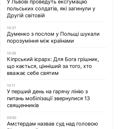
У Львові проведуть ексгумацію
польських солдатів, які загинули у
Другій світовій
10:37
Думенко з послом у Польщі шукали
порозуміння між країнами
10:26
Кіпрський ієрарх: Для Бога грішник,
що кається, цінніший за того, хто
вважає себе святим
10:11
У перший день на гарячу лінію з
питань мобілізації звернулися 13
священників
09:50
Амстердам назвав суд над головою