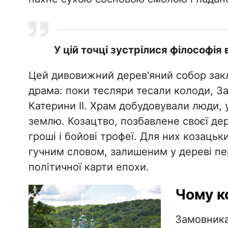
У цій точці зустрілися філософія 
​Цей дивовижний дерев'яний собор зак
драма: поки тесляри тесали колоди, За
Катерини II. Храм добудовували люди, у
землю. Козацтво, позбавлене своєї дер
гроші і бойові трофеї. Для них козаць
гучним словом, залишеним у дереві пе
політичної карти епохи.
​Чому к
​Замовник