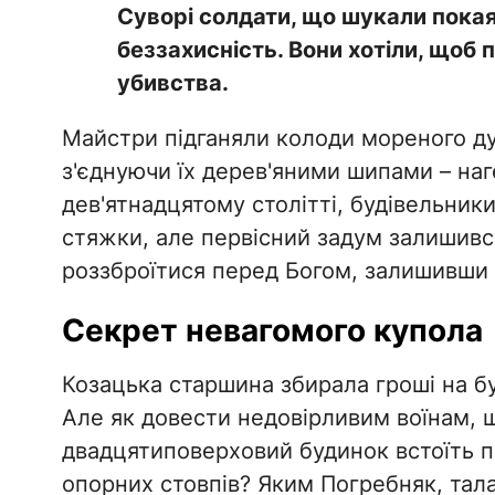
​Суворі солдати, що шукали покая
беззахисність. Вони хотіли, щоб 
убивства.
Майстри підганяли колоди мореного ду
з'єднуючи їх дерев'яними шипами – наге
дев'ятнадцятому столітті, будівельник
стяжки, але первісний задум залишивс
роззброїтися перед Богом, залишивши 
​Секрет невагомого купола
​Козацька старшина збирала гроші на б
Але як довести недовірливим воїнам, щ
двадцятиповерховий будинок встоїть п
опорних стовпів? Яким Погребняк, тал