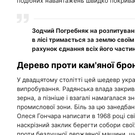
подібних навантажень швидко покрива
Зодчий Погребняк на розпитуванн
в лісі тримається за землю своїм 
рахунок єднання всіх його частин
​Дерево проти кам'яної брон
​У двадцятому столітті цей шедевр укр
випробування. Радянська влада закрив
зерна, а пізніше і взагалі намагалася з
промислової зони. Біль за цю занедба
Олеся Гончара написати в 1968 році с
наскрізний заклик берегти собори сво
проти бездушної державної машини, щ