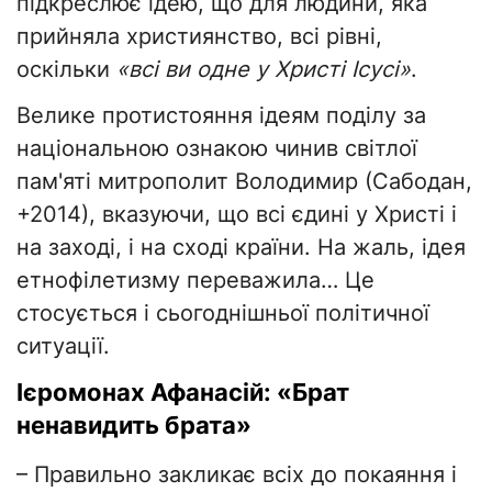
підкреслює ідею, що для людини, яка
прийняла християнство, всі рівні,
оскільки
«всі ви одне у Христі Ісусі»
.
Велике протистояння ідеям поділу за
національною ознакою чинив світлої
пам'яті митрополит Володимир (Сабодан,
+2014), вказуючи, що всі єдині у Христі і
на заході, і на сході країни. На жаль, ідея
етнофілетизму переважила… Це
стосується і сьогоднішньої політичної
ситуації.
Ієромонах Афанасій: «Брат
ненавидить брата»
– Правильно закликає всіх до покаяння і