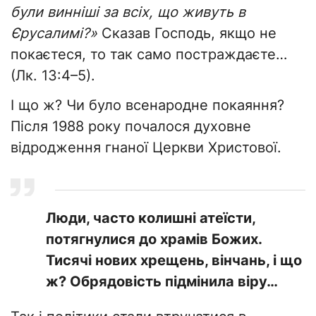
були винніші за всіх, що живуть в
Єрусалимі?»
Сказав Господь, якщо не
покаєтеся, то так само постраждаєте…
(Лк. 13:4–5).
І що ж? Чи було всенародне покаяння?
Після 1988 року почалося духовне
відродження гнаної Церкви Христової.
Люди, часто колишні атеїсти,
потягнулися до храмів Божих.
Тисячі нових хрещень, вінчань, і що
ж? Обрядовість підмінила віру…