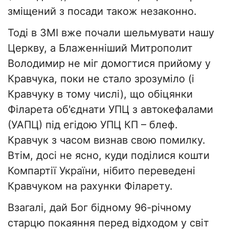
зміщений з посади також незаконно.
Тоді в ЗМІ вже почали шельмувати нашу
Церкву, а Блаженніший Митрополит
Володимир не міг домогтися прийому у
Кравчука, поки не стало зрозуміло (і
Кравчуку в тому числі), що обіцянки
Філарета об'єднати УПЦ з автокефалами
(УАПЦ) під егідою УПЦ КП – блеф.
Кравчук з часом визнав свою помилку.
Втім, досі не ясно, куди поділися кошти
Компартії України, нібито переведені
Кравчуком на рахунки Філарету.
Взагалі, дай Бог бідному 96-річному
старцю покаяння перед відходом у світ