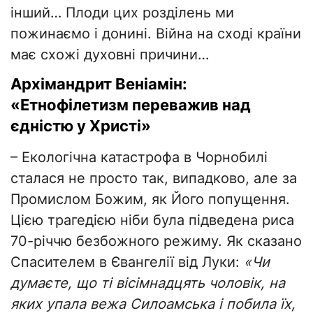
інший… Плоди цих розділень ми
пожинаємо і донині. Війна на сході країни
має схожі духовні причини…
Архімандрит Веніамін:
«Етнофілетизм переважив над
єдністю у Христі»
– Екологічна катастрофа в Чорнобилі
сталася не просто так, випадково, але за
Промислом Божим, як Його попущення.
Цією трагедією ніби була підведена риса
70-річчю безбожного режиму. Як сказано
Спасителем в Євангелії від Луки:
«Чи
думаєте, що ті вісімнадцять чоловік, на
яких упала вежа Силоамська і побила їх,