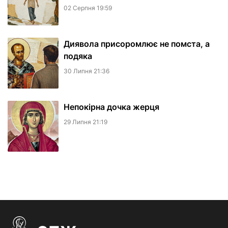
02 Серпня 19:59
Диявола присоромлює не помста, а
подяка
30 Липня 21:36
Непокірна дочка жерця
29 Липня 21:19