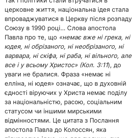
Так і політики стали втручатися в
церковне життя, національна ідея стала
впроваджуватися в Церкву після розпаду
Союзу в 1990 році… Слова апостола
Павла про те, що
«немає вже ні грека, ні
юдея, ні обрізаного, ні необрізаного, ні
варвара, ні скіфа, ні раба, ні вільного, але
все і у всьому Христос» (Кол. 3:11
), до
уваги не бралися. Фраза «немає ні
елліна, ні юдея» означає, що в духовній
єдності віруючих у Христа немає поділу
за національністю, расою, соціальним
статусом чи іншими мирськими
відмінностями. Це цитата з Послання
апостола Павла до Колоссян, яка