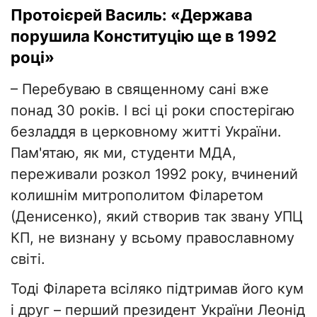
Протоієрей Василь: «Держава
порушила Конституцію ще в 1992
році»
– Перебуваю в священному сані вже
понад 30 років. І всі ці роки спостерігаю
безладдя в церковному житті України.
Пам'ятаю, як ми, студенти МДА,
переживали розкол 1992 року, вчинений
колишнім митрополитом Філаретом
(Денисенко), який створив так звану УПЦ
КП, не визнану у всьому православному
світі.
Тоді Філарета всіляко підтримав його кум
і друг – перший президент України Леонід