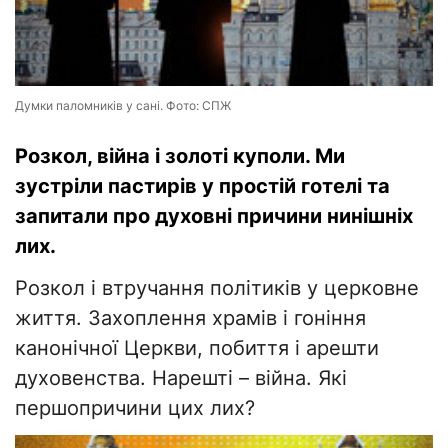
Думки паломників у сані. Фото: СПЖ
Розкол, війна і золоті куполи. Ми
зустріли пастирів у простій готелі та
запитали про духовні причини нинішніх
лих.
Розкол і втручання політиків у церковне
життя. Захоплення храмів і гоніння
канонічної Церкви, побиття і арешти
духовенства. Нарешті – війна. Які
першопричини цих лих?