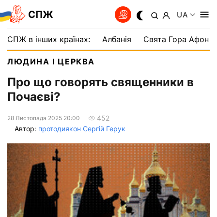
СПЖ
UA
СПЖ в інших країнах:
Албанія
Свята Гора Афон
ЛЮДИНА І ЦЕРКВА
Про що говорять священники в
Почаєві?
452
28 Листопада 2025 20:00
Автор:
протодиякон Сергій Герук