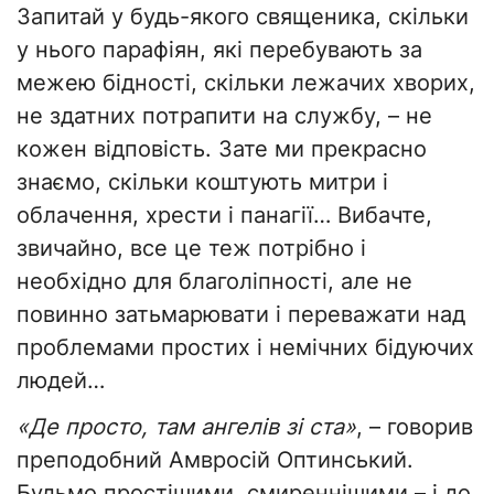
Запитай у будь-якого священика, скільки
у нього парафіян, які перебувають за
межею бідності, скільки лежачих хворих,
не здатних потрапити на службу, – не
кожен відповість. Зате ми прекрасно
знаємо, скільки коштують митри і
облачення, хрести і панагії… Вибачте,
звичайно, все це теж потрібно і
необхідно для благоліпності, але не
повинно затьмарювати і переважати над
проблемами простих і немічних бідуючих
людей…
«Де просто, там ангелів зі ста»
, – говорив
преподобний Амвросій Оптинський.
Будьмо простішими, смиреннішими – і до