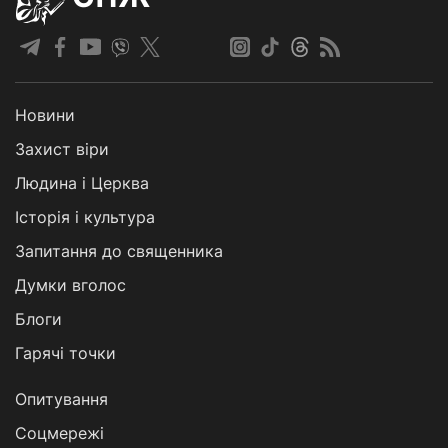
Новини
Захист віри
Людина і Церква
Історія і культура
Запитання до священника
Думки вголос
Блоги
Гарячі точки
Опитування
Соцмережі