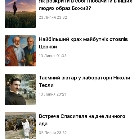
Як розкрити в собі і побачити в інших
людях образ Божий?
23 Липня 23:32
Найбільший крах майбутніх стовпів
Церкви
13 Липня 01:03
Таємний вівтар у лабораторії Ніколи
Тесли
10 Липня 20:21
Встреча Спасителя на дне личного
ада
05 Липня 23:52