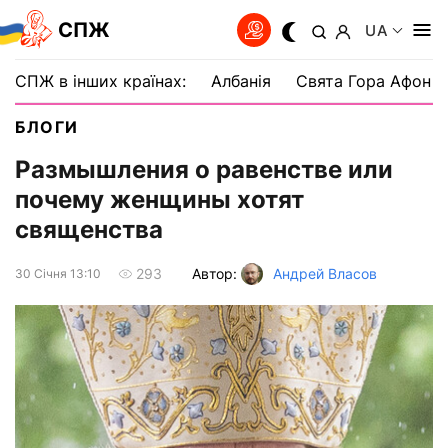
СПЖ
UA
СПЖ в інших країнах:
Албанія
Свята Гора Афон
БЛОГИ
Размышления о равенстве или
почему женщины хотят
священства
Автор:
Андрей Власов
293
30 Сiчня 13:10