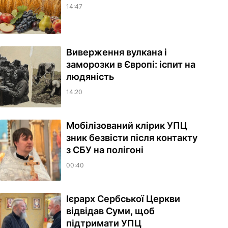
14:47
Виверження вулкана і
заморозки в Європі: іспит на
людяність
14:20
Мобілізований клірик УПЦ
зник безвісти після контакту
з СБУ на полігоні
00:40
Ієрарх Сербської Церкви
відвідав Суми, щоб
підтримати УПЦ