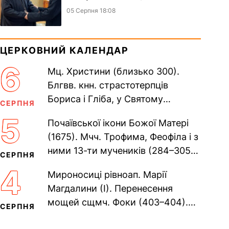
05 Серпня 18:08
ЦЕРКОВНИЙ КАЛЕНДАР
6
Мц. Христини (близько 300).
Блгвв. кнн. страстотерпців
Бориса і Гліба, у Святому
СЕРПНЯ
Хрещенні Романа і Давида (1015).
5
Почаївської ікони Божої Матері
Прп. Полікарпа, архімандрита...
(1675). Мчч. Трофима, Феофіла і з
ними 13-ти мучеників (284–305).
СЕРПНЯ
Сщмч. Аполлінарія, єп.
4
Мироносиці рівноап. Марії
Равенійського (близько 75)....
Магдалини (I). Перенесення
мощей сщмч. Фоки (403–404).
СЕРПНЯ
Прп. Корнилія Переяславського