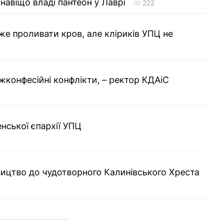
навіщо владі пантеон у Лаврі
222
е проливати кров, але кліриків УПЦ не
жконфесійні конфлікти, – ректор КДАіС
нської єпархії УПЦ
ицтво до чудотворного Калинівського Хреста