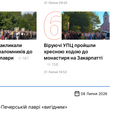
31 Липня 09:20
закликали
Віруючі УПЦ пройшли
паломників до
хресною ходою до
 лаври
монастиря на Закарпатті
187
156
31 Липня 16:53
08 Липня 2026
-Печерській лаврі «вигідним»