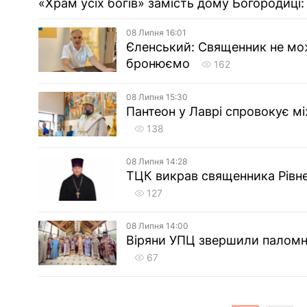
«Храм усіх богів» замість дому Богородиці: 
08 Липня 16:01
Єленський: Священник не мож
бронюємо
162
08 Липня 15:30
Пантеон у Лаврі спровокує мі
138
08 Липня 14:28
ТЦК викрав священника Рівне
127
08 Липня 14:00
Віряни УПЦ звершили паломн
67