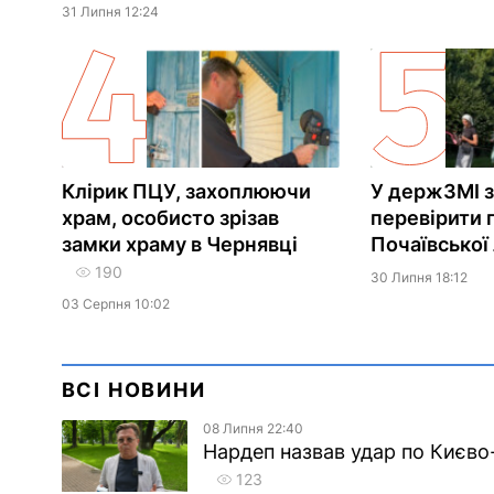
31 Липня 12:24
Клірик ПЦУ, захоплюючи
У держЗМІ 
храм, особисто зрізав
перевірити 
замки храму в Чернявці
Почаївської
190
30 Липня 18:12
03 Серпня 10:02
ВСІ НОВИНИ
08 Липня 22:40
Нардеп назвав удар по Києво
123