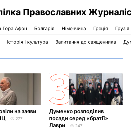
пілка Православних Журналіс
а Гора Афон
Болгарія
Німеччина
Греція
Грузія
Історія і культура
Запитання до священника
Ду
овіли на заяви
Думенко розподілив
ПЦ
посади серед «братії»
277
Лаври
247