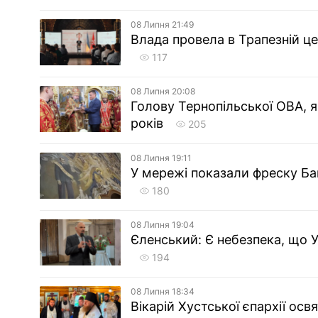
08 Липня 21:49
Влада провела в Трапезній ц
117
08 Липня 20:08
Голову Тернопільської ОВА, я
років
205
08 Липня 19:11
У мережі показали фреску Ба
180
08 Липня 19:04
Єленський: Є небезпека, що 
194
08 Липня 18:34
Вікарій Хустської єпархії осв