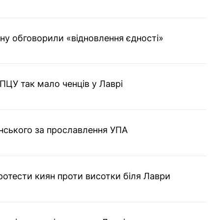
ану обговорили «відновлення єдності»
 ПЦУ так мало ченців у Лаврі
нського за прославлення УПА
ротести киян проти висотки біля Лаври