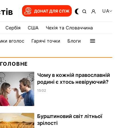
тів
UA
ДОНАТ ДЛЯ СПЖ
Сербія
США
Чехія та Словаччина
мки вголос
Гарячі точки
Блоги
ГОЛОВНЕ
Чому в кожній православній
родині є хтось невіруючий?
15:02
Бурштиновий світ літньої
зрілості