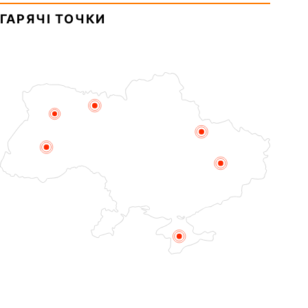
(1693). Сщмч. Михаїла
ГАРЯЧІ ТОЧКИ
Накарякова...