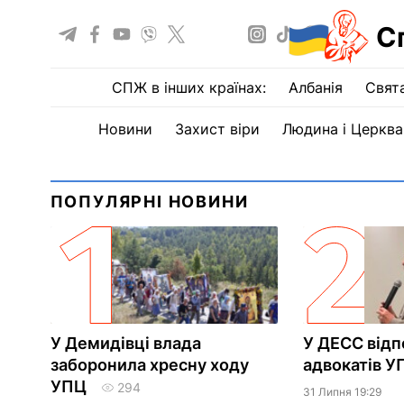
С
СПЖ в інших країнах:
Албанія
Свят
Новини
Захист віри
Людина і Церква
ПОПУЛЯРНІ НОВИНИ
У Демидівці влада
У ДЕСС відп
заборонила хресну ходу
адвокатів У
УПЦ
294
31 Липня 19:29