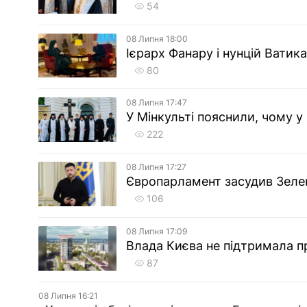
54
08 Липня 18:00
Ієрарх Фанару і нунцій Ватик
80
08 Липня 17:47
У Мінкульті пояснили, чому у
222
08 Липня 17:27
Європарламент засудив Зеле
106
08 Липня 17:09
Влада Києва не підтримала п
87
08 Липня 16:21