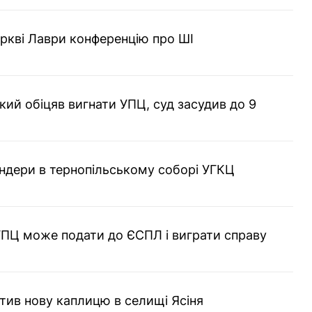
еркві Лаври конференцію про ШІ
кий обіцяв вигнати УПЦ, суд засудив до 9
ндери в тернопільському соборі УГКЦ
УПЦ може подати до ЄСПЛ і виграти справу
ятив нову каплицю в селищі Ясіня