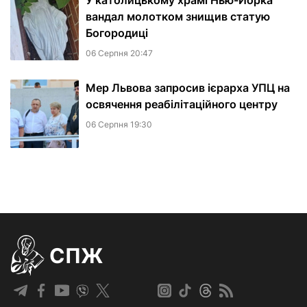
У католицькому храмі Нью-Йорка
вандал молотком знищив статую
Богородиці
06 Серпня 20:47
Мер Львова запросив ієрарха УПЦ на
освячення реабілітаційного центру
06 Серпня 19:30
СПЖ