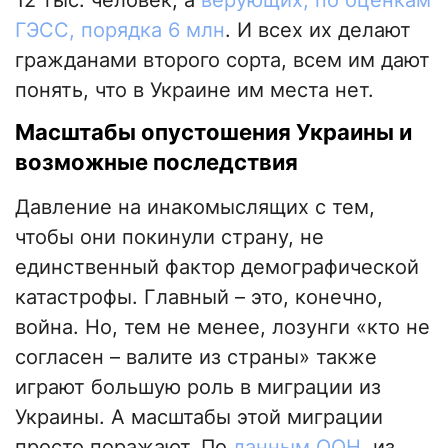
12 тыс. человек, а
верующих, по оценкам
ГЭСС, порядка 6 млн
. И всех их делают
гражданами второго сорта, всем им дают
понять, что в Украине им места нет.
Масштабы опустошения Украины и
возможные последствия
Давление на инакомыслящих с тем,
чтобы они покинули страну, не
единственный фактор демографической
катастрофы. Главный – это, конечно,
война. Но, тем не менее, лозунги «кто не
согласен – валите из страны» также
играют большую роль в миграции из
Украины. А масштабы этой миграции
просто поражают. По
данным ООН
, из