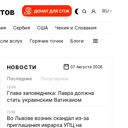
тов
RU
ДОНАТ ДЛЯ СПЖ
зия
Сербия
США
Чехия и Словакия
сли вслух
Горячие точки
Блоги
НОВОСТИ
07 Августа 2026
Последние
Популярные
12:05
Глава заповедника: Лавра должна
стать украинским Ватиканом
11:55
Во Львове возник скандал из-за
приглашения иерарха УПЦ на