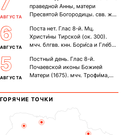
7
праведной Анны, матери
Пресвятой Богородицы. свв. жен
АВГУСТА
Олимпиа́ды, диаконисы (409) и
6
Поста нет. Глас 8-й. Мц.
прп. Евпракси́и девы,...
Христи́ны Тирской (ок. 300).
мчч. блгвв. кнн. Бори́са и Гле́ба,
АВГУСТА
во Святом Крещении Рома́на и
5
Постный день. Глас 8-й.
Дави́да (1015). Прп....
Почаевской иконы Божией
Матери (1675). мчч. Трофи́ма,
АВГУСТА
Фео́фила и с ними 13-ти
мучеников (284–305). прав.
ГОРЯЧИЕ ТОЧКИ
воина Фео́дора...