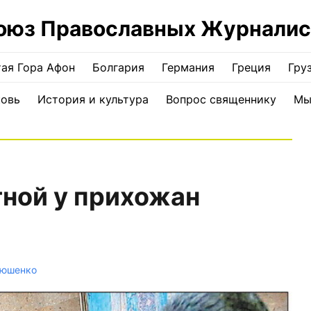
оюз Православных Журналис
ая Гора Афон
Болгария
Германия
Греция
Гру
ковь
История и культура
Вопрос священнику
Мы
ной у прихожан
тюшенко