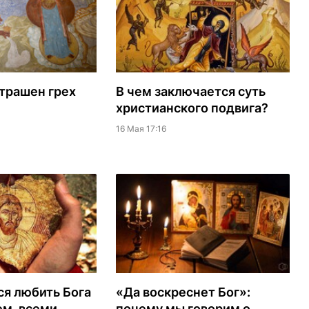
трашен грех
В чем заключается суть
христианского подвига?
16 Мая 17:16
ся любить Бога
«Да воскреснет Бог»:
ем, всеми
почему мы говорим о