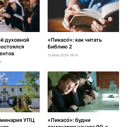
ой духовной
«Пикасо́»: как читать
состоялся
Библию 2
ентов
15 Мая 2024 18:14
7
«Пикасо́»: будни
еминария УПЦ
семинарии начала 90-х
ник