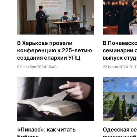
В Харькове провели
В Почаевск
конференцию к 225-летию
семинарии 
создания епархии УПЦ
выпуск студ
07 Ноября 2024 18:48
22 Июня 2024 20:1
«Пикасо́»: как читать
Одесская с
Библию
издала учеб