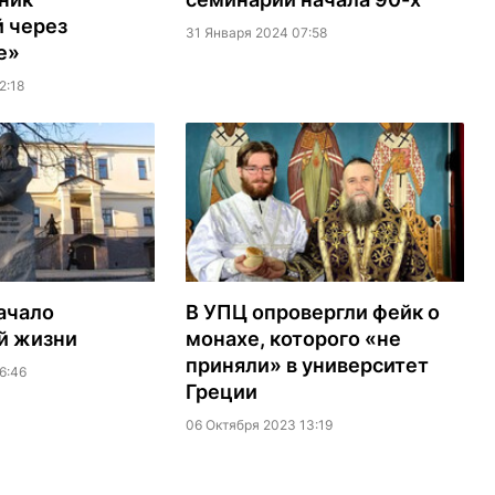
 через
31 Января 2024 07:58
е»
2:18
начало
В УПЦ опровергли фейк о
й жизни
монахе, которого «не
приняли» в университет
6:46
Греции
06 Октября 2023 13:19