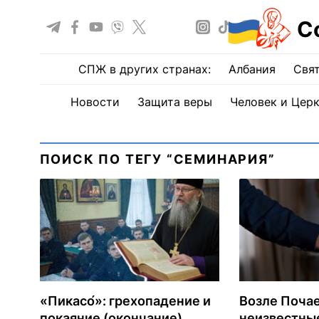
С
СПЖ в других странах:
Албания
Свят
Новости
Защита веры
Человек и Цер
ПОИСК ПО ТЕГУ “СЕМИНАРИЯ”
«Пикасо́»: грехопадение и
Возле Поча
покаяние (окончание)
неизвестны