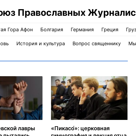
оюз Православных Журналис
ая Гора Афон
Болгария
Германия
Греция
Гру
ковь
История и культура
Вопрос священнику
Мы
евской лавры
«Пикасо́»: церковная
е пытались
гимнография и лекция отца