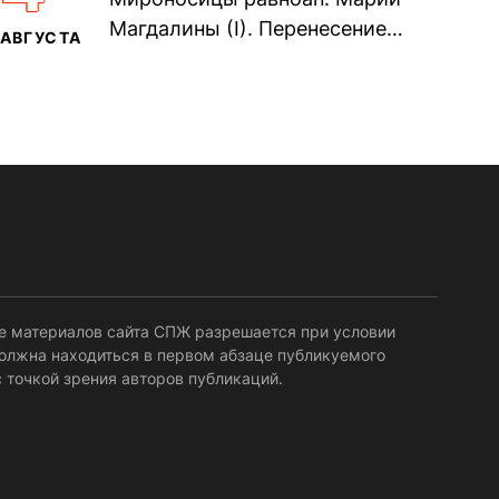
воина Фео́дора...
Магдалины (I). Перенесение
АВГУСТА
мощей сщмч. Фо́ки, епископа
Синопского (403–404). Прп.
Корни́лия...
е материалов сайта СПЖ разрешается при условии
должна находиться в первом абзаце публикуемого
 точкой зрения авторов публикаций.