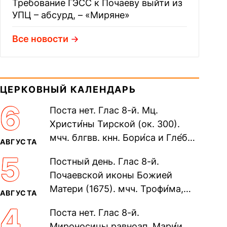
Требование ГЭСС к Почаеву выйти из
УПЦ – абсурд, – «Миряне»
Все новости
ЦЕРКОВНЫЙ КАЛЕНДАРЬ
6
Поста нет. Глас 8-й. Мц.
Христи́ны Тирской (ок. 300).
мчч. блгвв. кнн. Бори́са и Гле́ба,
АВГУСТА
во Святом Крещении Рома́на и
5
Постный день. Глас 8-й.
Дави́да (1015). Прп....
Почаевской иконы Божией
Матери (1675). мчч. Трофи́ма,
АВГУСТА
Фео́фила и с ними 13-ти
4
Поста нет. Глас 8-й.
мучеников (284–305). прав.
Мироносицы равноап. Мари́и