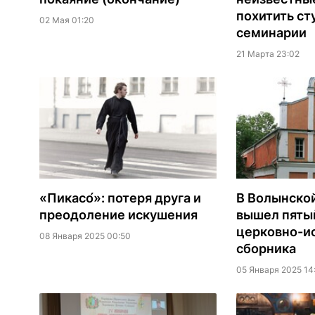
похитить ст
02 Мая 01:20
семинарии
21 Марта 23:02
«Пикасо́»: потеря друга и
В Волынско
преодоление искушения
вышел пяты
церковно-и
08 Января 2025 00:50
сборника
05 Января 2025 14