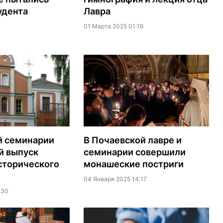
удента
Лавра
01 Марта 2025 01:16
й семинарии
В Почаевской лавре и
й выпуск
семинарии совершили
сторического
монашеские постриги
04 Января 2025 14:17
:30