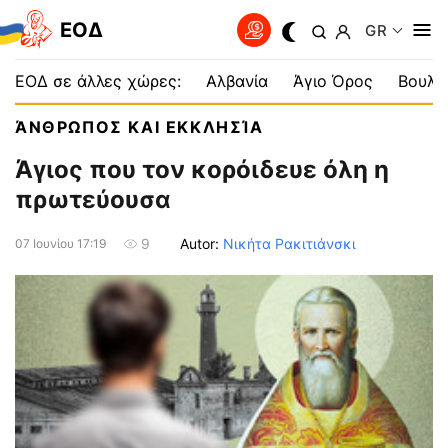
EOΔ
GR
ΕΟΔ σε άλλες χώρες:
Αλβανία
Άγιο Όρος
Βουλγ
ΆΝΘΡΩΠΟΣ ΚΑΙ ΕΚΚΛΗΣΊΑ
Άγιος που τον κορόιδευε όλη η
πρωτεύουσα
Autor:
Νικήτα Ρακιτιάνσκι
9
07 Ιουνίου 17:19