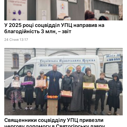
У 2025 році соцвідділ УПЦ направив на
благодійність 3 млн, – звіт
24 Сiчня 13:17
Священники соцвідділу УПЦ привезли
чергову допомогу в Святогірську лавру