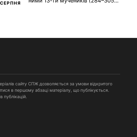
ними 13-ти мучеників (284–305).
СЕРПНЯ
Сщмч. Аполлінарія, єп.
Равенійського (близько 75)....
еріалів сайту СПЖ дозволяється за умови відкритого
тися в першому абзаці матеріалу, що публікується.
в публікацій.