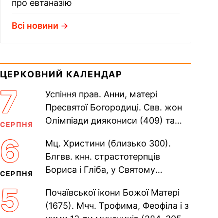
про евтаназію
Всі новини
ЦЕРКОВНИЙ КАЛЕНДАР
7
Успіння прав. Анни, матері
Пресвятої Богородиці. Свв. жон
Олімпіади диякониси (409) та
СЕРПНЯ
Євпраксії діви, Тавенської (413).
6
Мц. Христини (близько 300).
Пам’ять V Вселенського...
Блгвв. кнн. страстотерпців
Бориса і Гліба, у Святому
СЕРПНЯ
Хрещенні Романа і Давида (1015).
5
Почаївської ікони Божої Матері
Прп. Полікарпа, архімандрита...
(1675). Мчч. Трофима, Феофіла і з