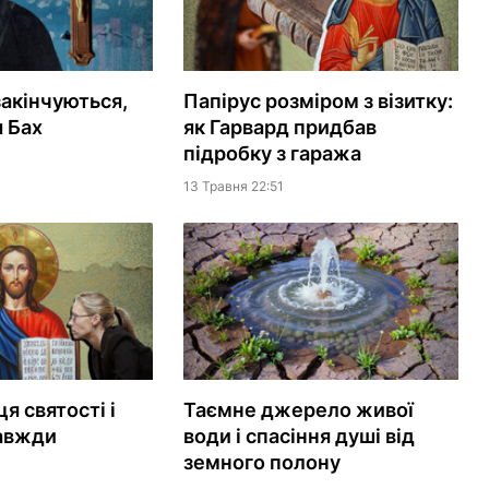
закінчуються,
Папірус розміром з візитку:
 Бах
як Гарвард придбав
підробку з гаража
13 Травня 22:51
я святості і
Таємне джерело живої
завжди
води і спасіння душі від
земного полону