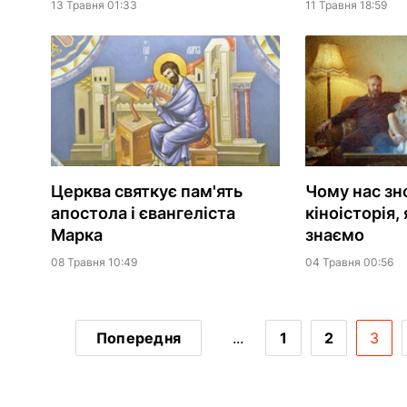
13 Травня 01:33
11 Травня 18:59
Церква святкує пам'ять
Чому нас зн
апостола і євангеліста
кіноісторія,
Марка
знаємо
08 Травня 10:49
04 Травня 00:56
Попередня
...
1
2
3