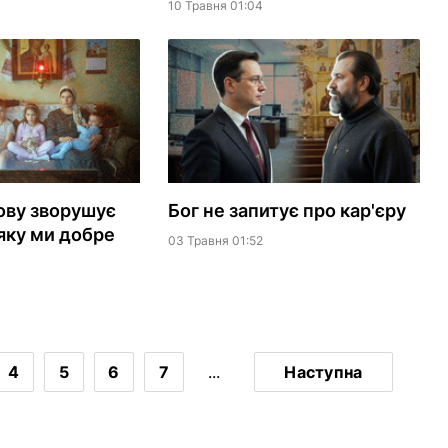
10 Травня 01:04
ову зворушує
Бог не запитує про кар'єру
 яку ми добре
03 Травня 01:52
4
5
6
7
...
Наступна