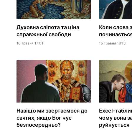
Духовна сліпота та ціна
Коли слова 
справжньої свободи
починається
16 Травня 17:01
15 Травня 18:13
Навіщо ми звертаємося до
Excel-таблиц
святих, якщо Бог чує
чому вона 
безпосередньо?
руйнується