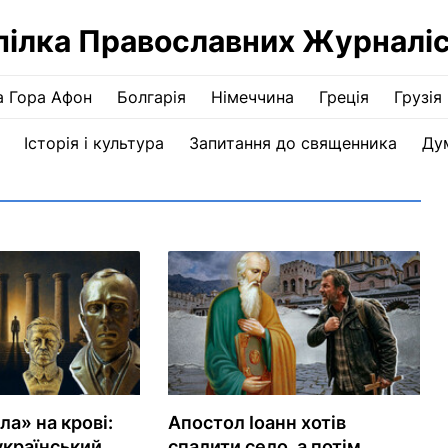
пілка Православних Журналіс
а Гора Афон
Болгарія
Німеччина
Греція
Грузія
Історія і культура
Запитання до священника
Ду
ла» на крові:
Апостол Іоанн хотів
український
спалити село, а потім