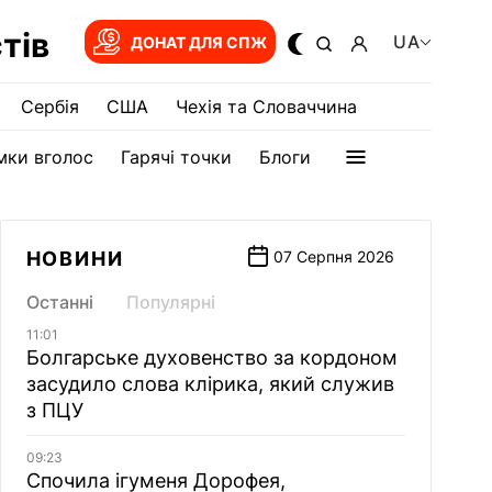
тів
UA
ДОНАТ ДЛЯ СПЖ
Сербія
США
Чехія та Словаччина
мки вголос
Гарячі точки
Блоги
НОВИНИ
07 Серпня 2026
Останні
Популярні
11:01
Болгарське духовенство за кордоном
засудило слова клірика, який служив
з ПЦУ
09:23
Спочила ігуменя Дорофея,