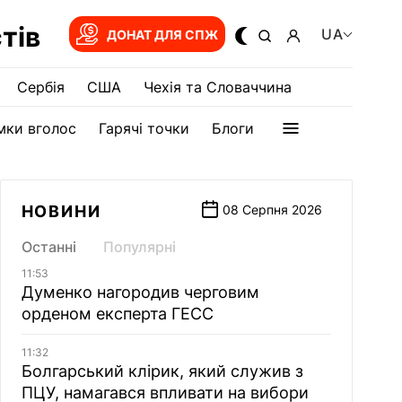
тів
UA
ДОНАТ ДЛЯ СПЖ
Сербія
США
Чехія та Словаччина
мки вголос
Гарячі точки
Блоги
НОВИНИ
08 Серпня 2026
Останні
Популярні
11:53
Думенко нагородив черговим
орденом експерта ГЕСС
11:32
Болгарський клірик, який служив з
ПЦУ, намагався впливати на вибори