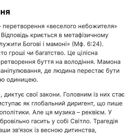
ння
 – перетворення «веселого небожителя»
 Відповідь криється в метафізичному
ужити Богові і мамоні» (Мф. 6:24).
о гроші чи багатство. Це цілісна
еретворення буття на володіння. Мамона
 маніпулювання, де людина перестає бути
ою одиницею.
 диктує свої закони. Головним із них стає
ступає як глобальний диригент, що пише
ополітики. Але ця музика – реквієм. У
ровільно гасить у собі Світло. Трагедія
вши зв'язок із весною дитинства,