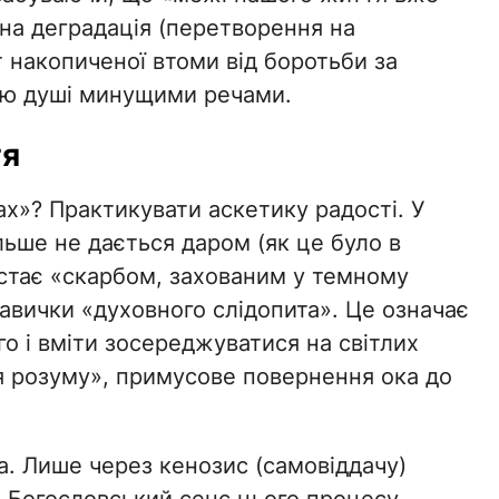
вна деградація (перетворення на
т накопиченої втоми від боротьби за
ню душі минущими речами.
тя
ах»? Практикувати аскетику радості. У
льше не дається даром (як це було в
 стає «скарбом, захованим у темному
навички «духовного слідопита». Це означає
 і вміти зосереджуватися на світлих
я розуму», примусове повернення ока до
ра. Лише через кенозис (самовіддачу)