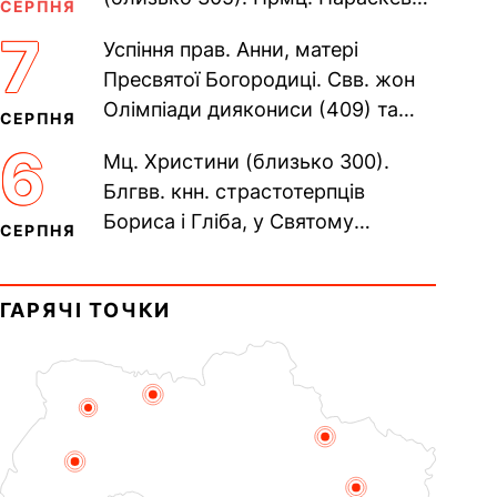
СЕРПНЯ
(138–161). Прп. Мойсея Угрина,
7
Успіння прав. Анни, матері
Печерського, в Ближніх...
Пресвятої Богородиці. Свв. жон
Олімпіади диякониси (409) та
СЕРПНЯ
Євпраксії діви, Тавенської (413).
6
Мц. Христини (близько 300).
Пам’ять V Вселенського...
Блгвв. кнн. страстотерпців
Бориса і Гліба, у Святому
СЕРПНЯ
Хрещенні Романа і Давида (1015).
Прп. Полікарпа, архімандрита...
ГАРЯЧІ ТОЧКИ