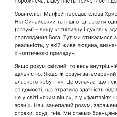
порожнеча, відсутність причетності д
​Євангеліст Матфей передає слова Хрис
Ніл Синайський та інші отці-аскети од
(розум) – вищу когнітивну і духовну з
споглядання Бога. Тут ми стикаємося 
реальність, у якій живе людина, визна
її «оптичного приладу».
​Якщо розум світлий, то весь внутріш
щільністю. Якщо ж розум затьмарений
власного небуття». Це означає, що пекл
свідомості, що втратила здатність ві
не у світі «яким він є», а у «фантазіях
зовні». Наш занепалий розум, заражен
страхи, осуд, гнів. Ми стаємо бранцями