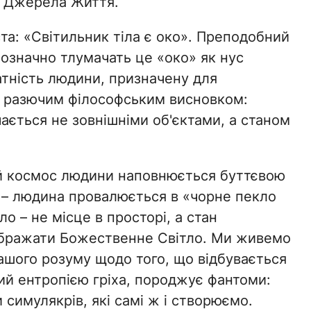
о Джерела Життя.
та: «Світильник тіла є око». Преподобний
нозначно тлумачать це «око» як нус
датність людини, призначену для
з разючим філософським висновком:
чається не зовнішніми об'єктами, а станом
ній космос людини наповнюється буттєвою
 – людина провалюється в «чорне пекло
о – не місце в просторі, а стан
дображати Божественне Світло. Ми живемо
 нашого розуму щодо того, що відбувається
ий ентропією гріха, породжує фантоми:
 симулякрів, які самі ж і створюємо.