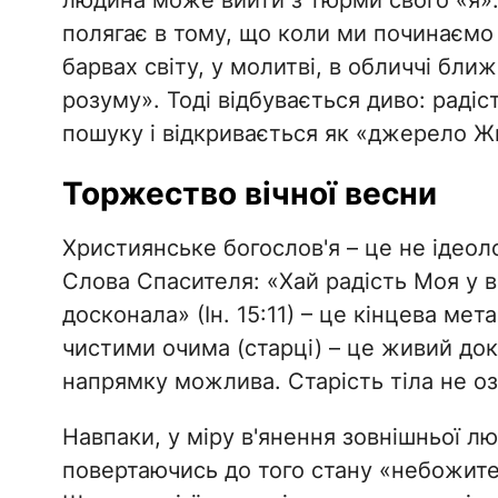
людина може вийти з тюрми свого «я».
полягає в тому, що коли ми починаємо 
барвах світу, у молитві, в обличчі бл
розуму». Тоді відбувається диво: радіс
пошуку і відкривається як «джерело Ж
​Торжество вічної весни
​Християнське богослов'я – це не ідеол
Слова Спасителя: «Хай радість Моя у в
досконала» (Ін. 15:11) – це кінцева мет
чистими очима (старці) – це живий до
напрямку можлива. Старість тіла не оз
​Навпаки, у міру в'янення зовнішньої 
повертаючись до того стану «небожите