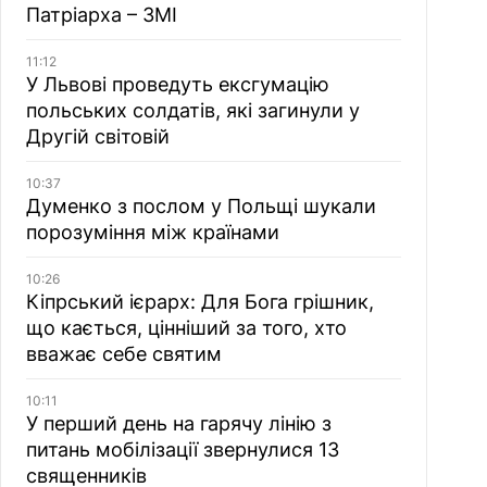
Патріарха – ЗМІ
11:12
У Львові проведуть ексгумацію
польських солдатів, які загинули у
Другій світовій
10:37
Думенко з послом у Польщі шукали
порозуміння між країнами
10:26
Кіпрський ієрарх: Для Бога грішник,
що кається, цінніший за того, хто
вважає себе святим
10:11
У перший день на гарячу лінію з
питань мобілізації звернулися 13
священників