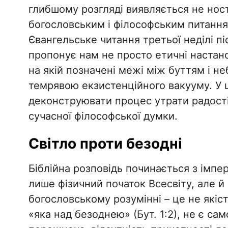
глибшому розгляді виявляється не нос
богословським і філософським питання
Євангельське читання третьої неділі пі
пропонує нам не просто етичні настано
на якій позначені межі між буттям і н
темрявою екзистенційного вакууму. У ц
деконструювати процес утрати радості 
сучасної філософської думки.
​Світло проти безодні
​Біблійна розповідь починається з імпер
лише фізичний початок Всесвіту, але й 
богословському розумінні – це не якіст
«яка над безоднею» (Бут. 1:2), не є са