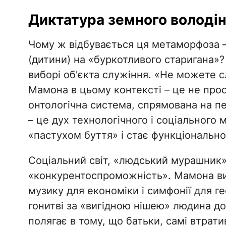
​Диктатура земного володі
​Чому ж відбувається ця метаморфоза
(дитини) на «буркотливого старигана»?
виборі об'єкта служіння. «Не можете сл
Мамона в цьому контексті – це не прост
онтологічна система, спрямована на п
– це дух технологічного і соціального
«пастухом буття» і стає функціональн
​Соціальний світ, «людський мурашник»,
«конкурентоспроможність». Мамона ви
музику для економіки і симфонії для ге
гонитві за «вигідною нішею» людина доб
полягає в тому, що батьки, самі втрати