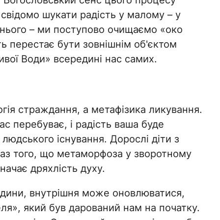
 Богословський сенс цього процесу
свідомо шукати радість у малому – у
ижнього – ми поступово очищаємо «око
ть перестає бути зовнішнім об'єктом
ивої Води» всередині нас самих.
огія страждання, а метафізика ликування.
ас перебуває, і радість ваша буде
а людського існування. Дорослі діти з
каз того, що метаморфоза у зворотному
начає дряхлість духу.
людини, внутрішня може оновлюватися,
ля», який був дарований нам на початку.