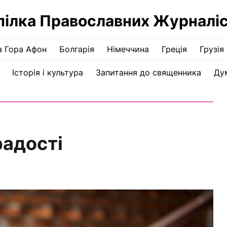
пілка Православних Журналіс
а Гора Афон
Болгарія
Німеччина
Греція
Грузія
Історія і культура
Запитання до священника
Ду
радості