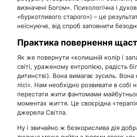
визначені Богом». Психологічна і духо
«буркотливого старого») – це результа
неіснуюче, від спроб заповнити безод
​Практика повернення щас
​Як же повернути «колишній колір і зап
світі, ураженому ентропією, радість бі
дитинстві). Вона вимагає зусиль. Вона
лісі». Нам необхідно розвивати в собі 
перестати жити фантомами майбутнього
моментах життя. Це своєрідна «терапі
джерела Світла.
​Ну і звичайно ж безкорислива дія доб