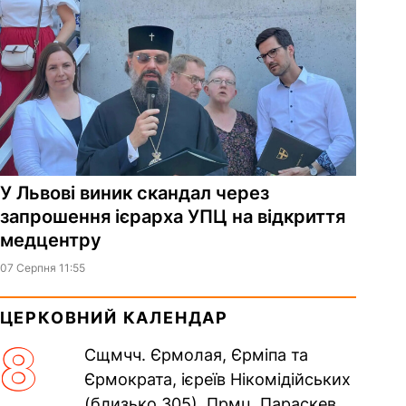
У Львові виник скандал через
запрошення ієрарха УПЦ на відкриття
медцентру
07 Серпня 11:55
ЦЕРКОВНИЙ КАЛЕНДАР
8
Сщмчч. Єрмолая, Єрміпа та
Єрмократа, ієреїв Нікомідійських
(близько 305). Прмц. Параскеви