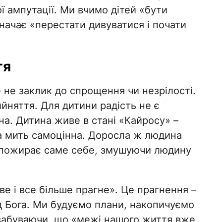
ї ампутації. Ми вчимо дітей «бути
ачає «перестати дивуватися і почати
тя
е не заклик до спрощення чи незрілості.
йняття. Для дитини радість не є
на. Дитина живе в стані «Кайросу» –
а мить самоцінна. Доросла ж людина
ке пожирає саме себе, змушуючи людину
е і все більше прагне». Це прагнення –
ід Бога. Ми будуємо плани, накопичуємо
 забуваючи, що «межі нашого життя вже