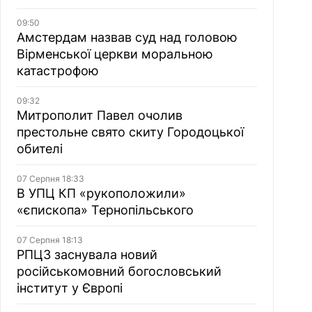
09:50
Амстердам назвав суд над головою
Вірменської церкви моральною
катастрофою
09:32
Митрополит Павел очолив
престольне свято скиту Городоцької
обителі
07 Серпня 18:33
В УПЦ КП «рукоположили»
«єпископа» Тернопільського
07 Серпня 18:13
РПЦЗ заснувала новий
російськомовний богословський
інститут у Європі