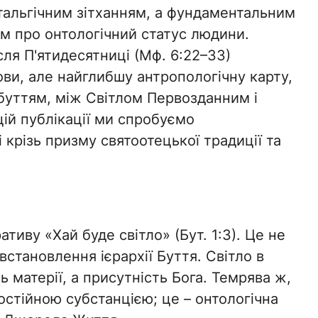
тальгічним зітханням, а фундаментальним
м про онтологічний статус людини.
сля П'ятидесятниці (Мф. 6:22–33)
ви, але найглибшу антропологічну карту,
ебуттям, між Світлом Первозданним і
ій публікації ми спробуємо
крізь призму святоотецької традиції та
ативу «Хай буде світло» (Бут. 1:3). Це не
встановлення ієрархії Буття. Світло в
ь матерії, а присутність Бога. Темрява ж,
мостійною субстанцією; це – онтологічна