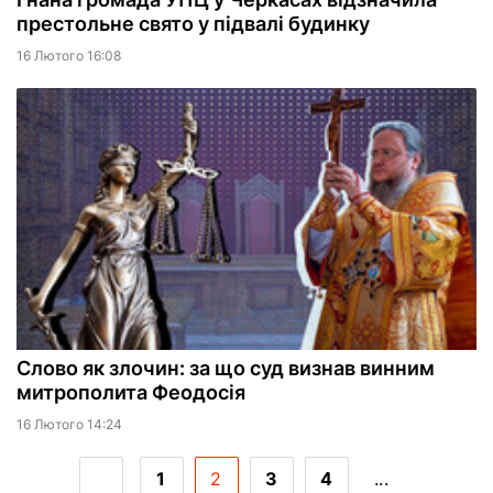
престольне свято у підвалі будинку
16 Лютого 16:08
Слово як злочин: за що суд визнав винним
митрополита Феодосія
16 Лютого 14:24
1
2
3
4
...