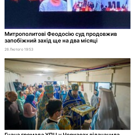
Митрополитові Феодосію суд продовжив
запобіжний захід ще на два місяці
26 Лютого 19:53
Гнана громада УПЦ у Черкасах відзначила