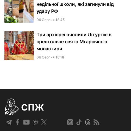
недільної школи, які загинули від
удару РФ
06 Серпня 18:45
Три архієреї очолили Літургію в
престольне свято Мгарського
монастиря
06 Серпня 18:18
СПЖ