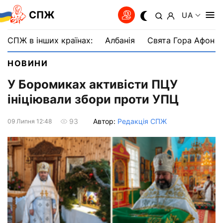
СПЖ
UA
СПЖ в інших країнах:
Албанія
Свята Гора Афон
НОВИНИ
У Боромиках активісти ПЦУ
ініціювали збори проти УПЦ
Автор:
Редакція СПЖ
93
09 Липня 12:48