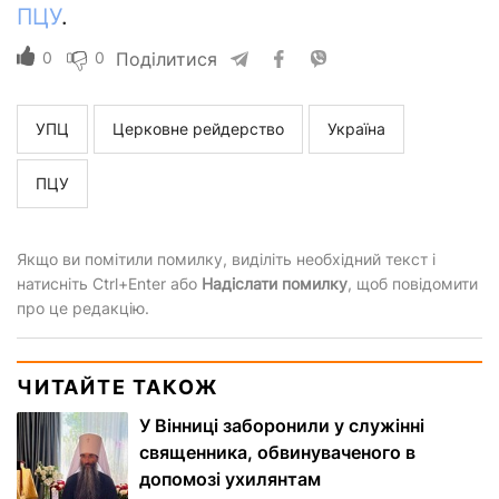
ПЦУ
.
0
0
Поділитися
УПЦ
Церковне рейдерство
Україна
ПЦУ
Якщо ви помітили помилку, виділіть необхідний текст і
натисніть Ctrl+Enter або
Надіслати помилку
, щоб повідомити
про це редакцію.
ЧИТАЙТЕ ТАКОЖ
У Вінниці заборонили у служінні
священника, обвинуваченого в
допомозі ухилянтам