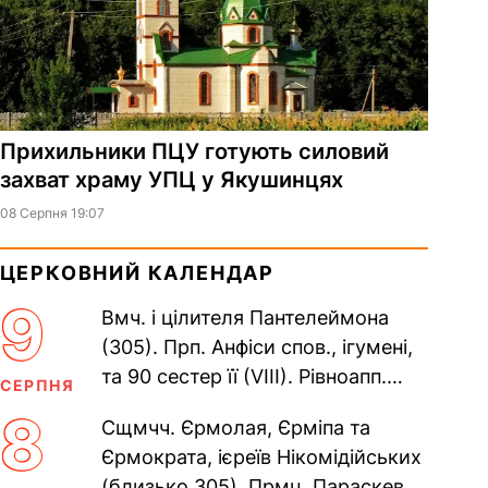
Прихильники ПЦУ готують силовий
захват храму УПЦ у Якушинцях
08 Серпня 19:07
ЦЕРКОВНИЙ КАЛЕНДАР
9
Вмч. і цілителя Пантелеймона
(305). Прп. Анфіси спов., ігумені,
та 90 сестер її (VIII). Рівноапп.
СЕРПНЯ
Климента, єп. Охридського (916),
8
Сщмчч. Єрмолая, Єрміпа та
Наума, Савви,...
Єрмократа, ієреїв Нікомідійських
(близько 305). Прмц. Параскеви