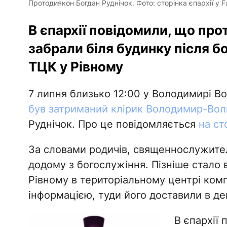
Протодиякон Богдан Руднічок. Фото: сторінка єпархії у 
В єпархії повідомили, що про
забрали біля будинку після б
ТЦК у Рівному
7 липня близько 12:00 у Володимирі Во
був затриманий клірик Володимир-Воли
Руднічок. Про це повідомляється
на ст
За словами родичів, священнослужителя
додому з богослужіння. Пізніше стало 
Рівному в територіальному центрі ком
інформацією, туди його доставили в де
В єпархії