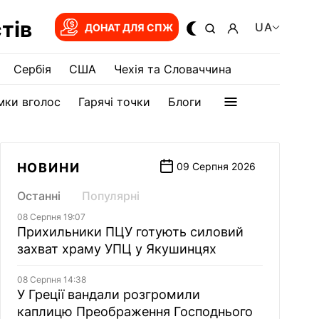
тів
UA
ДОНАТ ДЛЯ СПЖ
Сербія
США
Чехія та Словаччина
мки вголос
Гарячі точки
Блоги
НОВИНИ
09 Серпня 2026
Останні
Популярні
08 Серпня 19:07
Прихильники ПЦУ готують силовий
захват храму УПЦ у Якушинцях
08 Серпня 14:38
У Греції вандали розгромили
каплицю Преображення Господнього