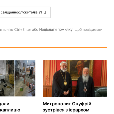
я священнослужителів УПЦ
тисніть Ctrl+Enter або
Надіслати помилку
, щоб повідомити
дали
Митрополит Онуфрій
 каплицю
зустрівся з ієрархом