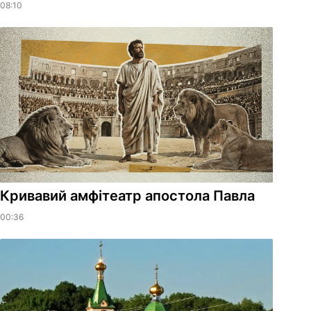
08:10
​Кривавий амфітеатр апостола Павла
00:36