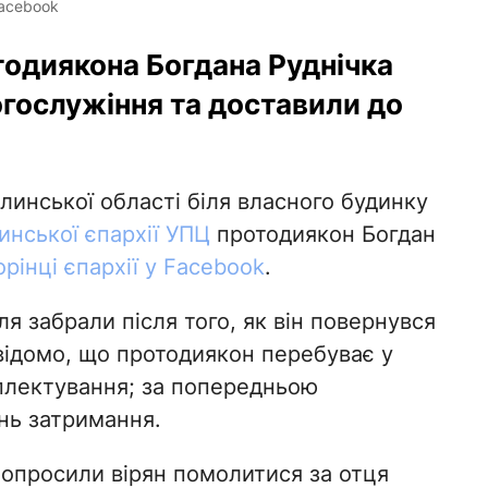
Facebook
тодиякона Богдана Руднічка
огослужіння та доставили до
линської області біля власного будинку
нської єпархії УПЦ
протодиякон Богдан
орінці єпархії у Facebook
.
 забрали після того, як він повернувся
відомо, що протодиякон перебуває у
плектування; за попередньою
нь затримання.
 попросили вірян помолитися за отця