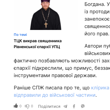
Богдана. 
із протод
занепокоє
священнос
його прав.
По темі
ТЦК викрав священника
Автори пуб
Рівненської єпархії УПЦ
військових
фактично позбавляють можливості зах
єпархії підкреслили, що примус, безза
інструментами правової держави.
Раніше СПЖ писала про те, що
клірикa
відправили до військової частини
.
0
0
Поділитися