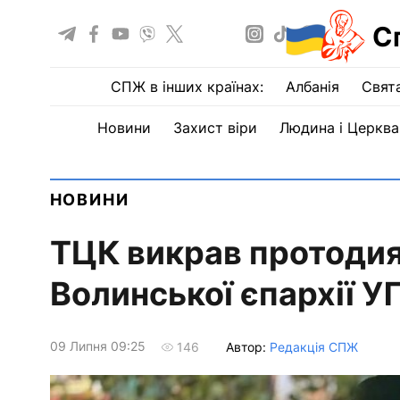
С
СПЖ в інших країнах:
Албанія
Свят
Новини
Захист віри
Людина і Церква
НОВИНИ
ТЦК викрав протоди
Волинської єпархії У
09 Липня 09:25
Автор:
Редакція СПЖ
146