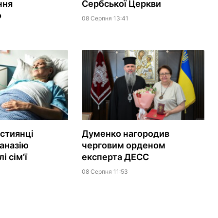
ння
Сербської Церкви
о
08 Серпня 13:41
истиянці
Думенко нагородив
аназію
черговим орденом
і сім'ї
експерта ДЕСС
08 Серпня 11:53