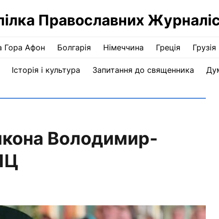
пілка Православних Журналіс
а Гора Афон
Болгарія
Німеччина
Греція
Грузія
Історія і культура
Запитання до священника
Ду
якона Володимир-
ПЦ