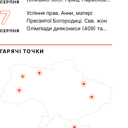
СЕРПНЯ
(138–161). Прп. Мойсея Угрина,
7
Успіння прав. Анни, матері
Печерського, в Ближніх...
Пресвятої Богородиці. Свв. жон
Олімпіади диякониси (409) та
СЕРПНЯ
Євпраксії діви, Тавенської (413).
Пам’ять V Вселенського...
ГАРЯЧІ ТОЧКИ