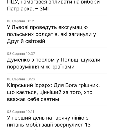
ПЦУ, намагався впливати на вибори
Патріарха, – ЗМІ
08 Серпня 11:12
У Львові проведуть ексгумацію
польських солдатів, які загинули у
Другій світовій
08 Серпня 10:37
Думенко з послом у Польщі шукали
порозуміння між країнами
08 Серпня 10:26
Кіпрський ієрарх: Для Бога грішник,
що кається, цінніший за того, хто
вважає себе святим
08 Серпня 10:11
У перший день на гарячу лінію з
питань мобілізації звернулися 13