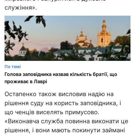
служіння».
По темі
Голова заповідника назвав кількість братії, що
проживає в Лаврі
Остапенко також висловив надію на
рішення суду на користь заповідника, і
що ченців виселять примусово.
«Виконавча служба повинна виконати це
рішення, і вони мають покинути займані