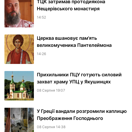
ТЦК затримав протодиякона
Нещерівського монастиря
14:52
Церква вшановує пам'ять
великомученика Пантелеймона
14:26
Прихильники ПЦУ готують силовий
захват храму УПЦ у Якушинцях
08 Серпня 19:07
У Греції вандали розгромили каплицю
Преображення Господнього
08 Серпня 14:38