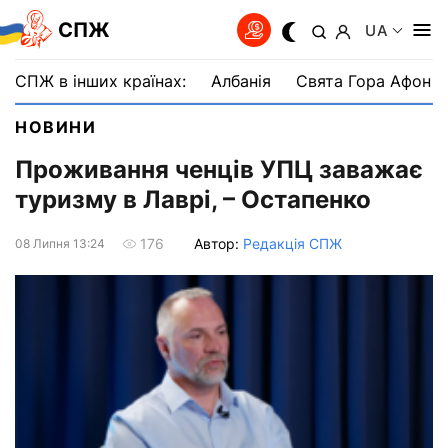
СПЖ
UA
СПЖ в інших країнах:
Албанія
Свята Гора Афон
НОВИНИ
Проживання ченців УПЦ заважає
туризму в Лаврі, – Остапенко
Автор:
Редакція СПЖ
176
08 Липня 13:24