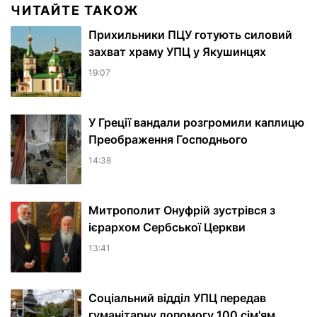
ЧИТАЙТЕ ТАКОЖ
Прихильники ПЦУ готують силовий
захват храму УПЦ у Якушинцях
19:07
У Греції вандали розгромили каплицю
Преображення Господнього
14:38
Митрополит Онуфрій зустрівся з
ієрархом Сербської Церкви
13:41
Соціальний відділ УПЦ передав
гуманітарну допомогу 100 сім'ям