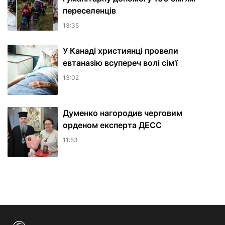
переселенців
13:35
У Канаді християнці провели
евтаназію всупереч волі сім'ї
13:02
Думенко нагородив черговим
орденом експерта ДЕСС
11:53