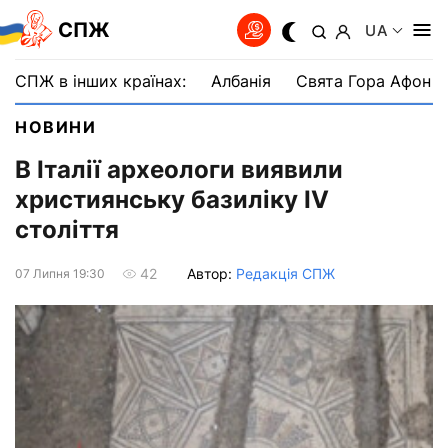
СПЖ
UA
СПЖ в інших країнах:
Албанія
Свята Гора Афон
НОВИНИ
В Італії археологи виявили
християнську базиліку IV
століття
Автор:
Редакція СПЖ
42
07 Липня 19:30