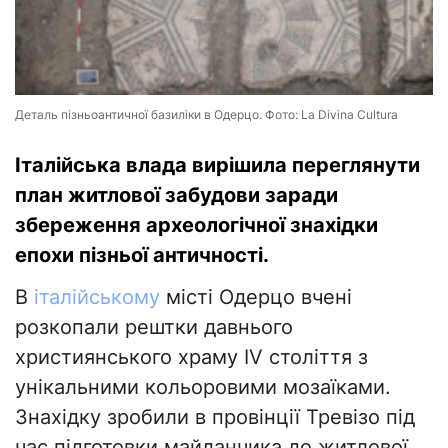
Деталь пізньоантичної базиліки в Одерцо. Фото: La Divina Cultura
Італійська влада вирішила переглянути
план житлової забудови заради
збереження археологічної знахідки
епохи пізньої античності.
В
італійському
місті Одерцо вчені
розкопали рештки давнього
християнського храму IV століття з
унікальними кольоровими мозаїками.
Знахідку зробили в провінції Тревізо під
час підготовки майданчика до житлової