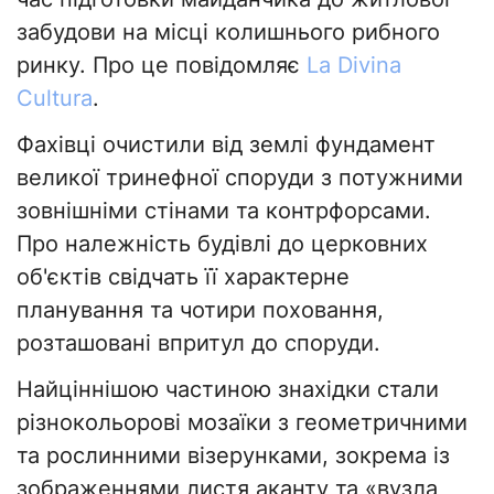
забудови на місці колишнього рибного
ринку. Про це повідомляє
La Divina
Cultura
.
Фахівці очистили від землі фундамент
великої тринефної споруди з потужними
зовнішніми стінами та контрфорсами.
Про належність будівлі до церковних
об'єктів свідчать її характерне
планування та чотири поховання,
розташовані впритул до споруди.
Найціннішою частиною знахідки стали
різнокольорові мозаїки з геометричними
та рослинними візерунками, зокрема із
зображеннями листя аканту та «вузла