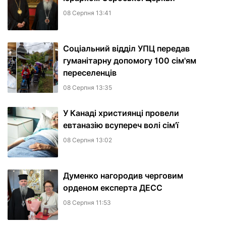
08 Серпня 13:41
Соціальний відділ УПЦ передав
гуманітарну допомогу 100 сім'ям
переселенців
08 Серпня 13:35
У Канаді християнці провели
евтаназію всупереч волі сім'ї
08 Серпня 13:02
Думенко нагородив черговим
орденом експерта ДЕСС
08 Серпня 11:53