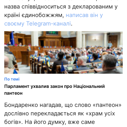
назва співвідноситься з декларованим у
країні єдинобожжям,
написав він у
своєму Telegram-каналі
.
По темі
Парламент ухвалив закон про Національний
пантеон
Бондаренко нагадав, що слово «пантеон»
дослівно перекладається як «храм усіх
богів». На його думку, вже саме