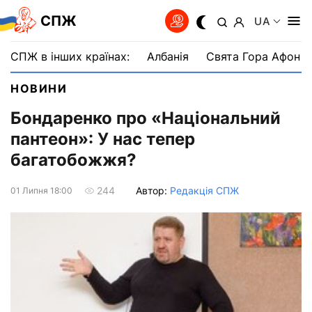
СПЖ
UA
СПЖ в інших країнах:
Албанія
Свята Гора Афон
НОВИНИ
Бондаренко про «Національний
пантеон»: У нас тепер
багатобожжя?
Автор:
Редакція СПЖ
244
01 Липня 18:00