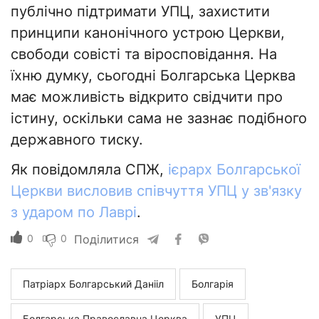
публічно підтримати УПЦ, захистити
принципи канонічного устрою Церкви,
свободи совісті та віросповідання. На
їхню думку, сьогодні Болгарська Церква
має можливість відкрито свідчити про
істину, оскільки сама не зазнає подібного
державного тиску.
Як повідомляла СПЖ,
ієрарх Болгарської
Церкви висловив співчуття УПЦ у зв'язку
з ударом по Лаврі
.
0
0
Поділитися
Патріарх Болгарський Данііл
Болгарія
Болгарська Православна Церква
УПЦ