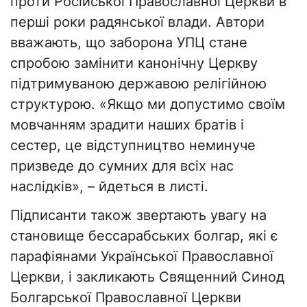
проти Російської Православної Церкви в
перші роки радянської влади. Автори
вважають, що заборона УПЦ стане
спробою замінити канонічну Церкву
підтримуваною державою релігійною
структурою. «Якщо ми допустимо своїм
мовчанням зрадити наших братів і
сестер, це відступництво неминуче
призведе до сумних для всіх нас
наслідків», – йдеться в листі.
Підписанти також звертають увагу на
становище бессарабських болгар, які є
парафіянами Української Православної
Церкви, і закликають Священний Синод
Болгарської Православної Церкви