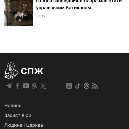
Голова заповідника: Лавра має стати
українським Ватиканом
12:05
СПЖ
Новини
Захист віри
Людина і Церква