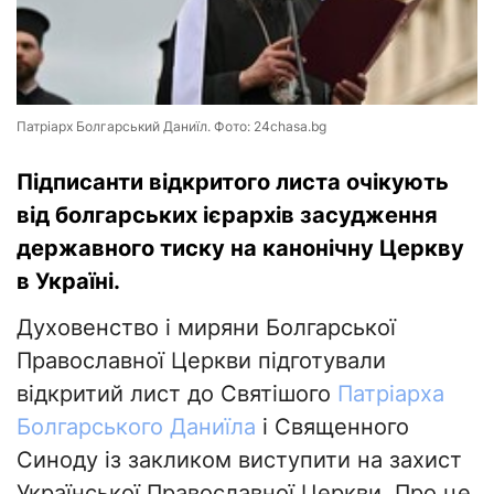
Патріарх Болгарський Даниїл. Фото: 24chasa.bg
Підписанти відкритого листа очікують
від болгарських ієрархів засудження
державного тиску на канонічну Церкву
в Україні.
Духовенство і миряни Болгарської
Православної Церкви підготували
відкритий лист до Святішого
Патріарха
Болгарського Даниїла
і Священного
Синоду із закликом виступити на захист
Української Православної Церкви. Про це