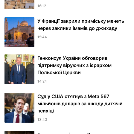
16:12
У Франції закрили приміську мечеть
через заклики імамів до джихаду
15:44
Генконсул України обговорив
підтримку віруючих з ієрархом
Польської Церкви
14:24
Суд у США стягнув з Meta 567
мільйонів доларів за шкоду дитячій
психіці
13:43