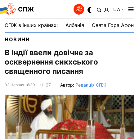
СПЖ
UA
СПЖ в інших країнах:
Албанія
Свята Гора Афон
НОВИНИ
В Індії ввели довічне за
осквернення сикхського
священного писання
Автор:
Редакція СПЖ
67
03 Червня 16:39