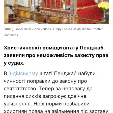
Читець-сикх, який читає уривок із Гуру Грантх Сахіб. Фото: Creative
Commons
Християнські громади штату Пенджаб
заявили про неможливість захисту прав
у судах.
В
індійському
штаті Пенджаб набули
чинності поправки до закону про
святотатство. Тепер за неповагу до
писання сикхів загрожує довічне
ув'язнення. Нові норми позбавили
християн права на звільнення під заставу