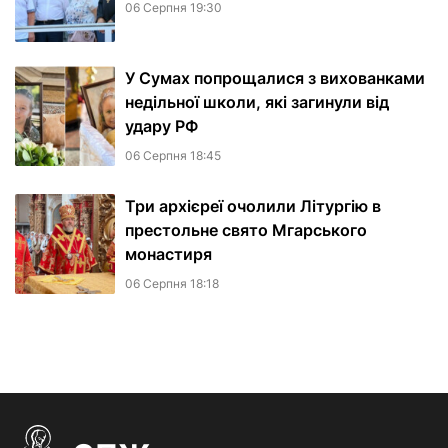
06 Серпня 19:30
У Сумах попрощалися з вихованками
недільної школи, які загинули від
удару РФ
06 Серпня 18:45
Три архієреї очолили Літургію в
престольне свято Мгарського
монастиря
06 Серпня 18:18