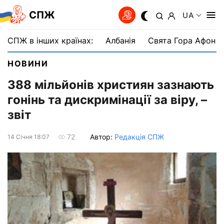
СПЖ
UA
СПЖ в інших країнах:
Албанія
Свята Гора Афон
НОВИНИ
388 мільйонів християн зазнають
гонінь та дискримінації за віру, –
звіт
Автор:
Редакція СПЖ
72
14 Сiчня 18:07