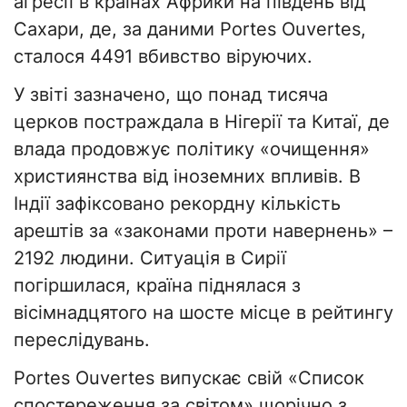
агресії в країнах Африки на південь від
Сахари, де, за даними Portes Ouvertes,
сталося 4491 вбивство віруючих.
У звіті зазначено, що понад тисяча
церков постраждала в Нігерії та Китаї, де
влада продовжує політику «очищення»
християнства від іноземних впливів. В
Індії зафіксовано рекордну кількість
арештів за «законами проти навернень» –
2192 людини. Ситуація в Сирії
погіршилася, країна піднялася з
вісімнадцятого на шосте місце в рейтингу
переслідувань.
Portes Ouvertes випускає свій «Список
спостереження за світом» щорічно з