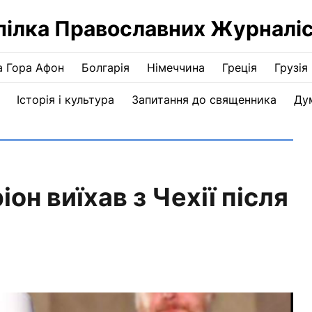
пілка Православних Журналіс
а Гора Афон
Болгарія
Німеччина
Греція
Грузія
Історія і культура
Запитання до священника
Ду
он виїхав з Чехії після