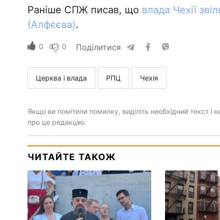
Раніше СПЖ писав, що
влада Чехії зві
(Алфєєва)
.
0
0
Поділитися
Церква і влада
РПЦ
Чехія
Якщо ви помітили помилку, виділіть необхідний текст і на
про це редакцію.
ЧИТАЙТЕ ТАКОЖ