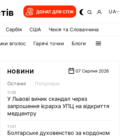
тів
UA
ДОНАТ ДЛЯ СПЖ
Сербія
США
Чехія та Словаччина
мки вголос
Гарячі точки
Блоги
НОВИНИ
07 Серпня 2026
Останні
Популярні
11:55
У Львові виник скандал через
запрошення ієрарха УПЦ на відкриття
медцентру
11:01
Болгарське духовенство за кордоном