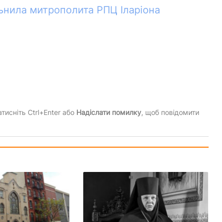
льнила митрополита РПЦ Іларіона
тисніть Ctrl+Enter або
Надіслати помилку
, щоб повідомити