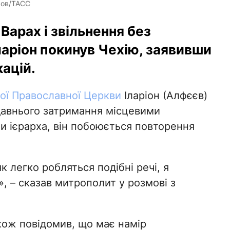
ачов/ТАСС
Варах і звільнення без
аріон покинув Чехію, заявивши
ацій.
ої Православної Церкви
Іларіон (Алфєєв)
давнього затримання місцевими
 ієрарха, він побоюється повторення
к легко робляться подібні речі, я
, – сказав митрополит у розмові з
акож повідомив, що має намір