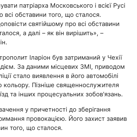
вати патріарха Московського і всієї Русі
 всі обставини того, що сталося.
оповісти святійшому про всі обставини
талося, а далі – як він вирішить», –
ін.
трополит Іларіон був затриманий у Чехії
одієм. За даними місцевих ЗМІ, приводом
ліції стало виявлення в його автомобілі
го кольору. Пізніше священнослужителя
їзд та інших процесуальних зобов'язань.
вачення у причетності до зберігання
тримання провокацією. Його захист заявив
ин того, що сталося.