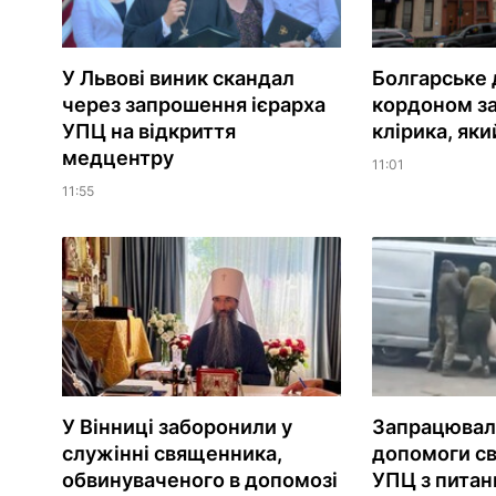
У Львові виник скандал
Болгарське 
через запрошення ієрарха
кордоном за
УПЦ на відкриття
клірика, як
медцентру
11:01
11:55
У Вінниці заборонили у
Запрацювала
служінні священника,
допомоги с
обвинуваченого в допомозі
УПЦ з питань