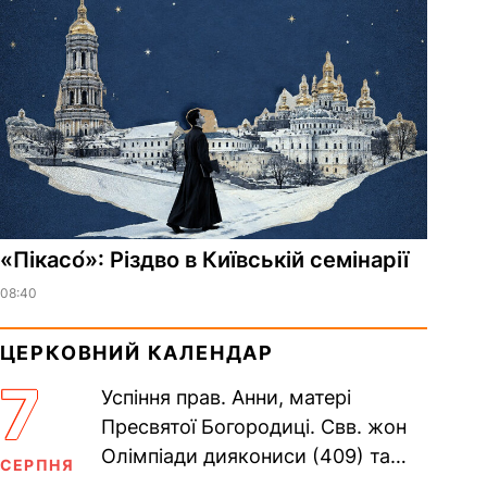
«Пікасо́»: Різдво в Київській семінарії
08:40
ЦЕРКОВНИЙ КАЛЕНДАР
7
Успіння прав. Анни, матері
Пресвятої Богородиці. Свв. жон
Олімпіади диякониси (409) та
СЕРПНЯ
Євпраксії діви, Тавенської (413).