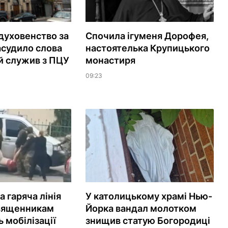
духовенство за
Спочила ігуменя Дорофея,
судило слова
настоятелька Крупицького
ий служив з ПЦУ
монастиря
09:23
 гаряча лінія
У католицькому храмі Нью-
вященникам
Йорка вандал молотком
 мобілізації
знищив статую Богородиці