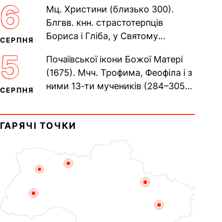
6
Мц. Христини (близько 300).
Пам’ять V Вселенського...
Блгвв. кнн. страстотерпців
Бориса і Гліба, у Святому
СЕРПНЯ
Хрещенні Романа і Давида (1015).
5
Почаївської ікони Божої Матері
Прп. Полікарпа, архімандрита...
(1675). Мчч. Трофима, Феофіла і з
ними 13-ти мучеників (284–305).
СЕРПНЯ
Сщмч. Аполлінарія, єп.
Равенійського (близько 75)....
ГАРЯЧІ ТОЧКИ