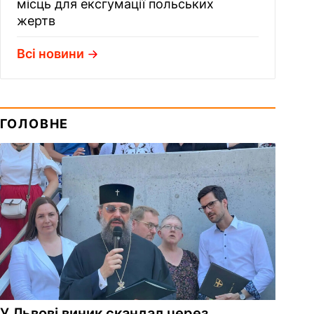
місць для ексгумації польських
жертв
Всі новини
ГОЛОВНЕ
У Львові виник скандал через