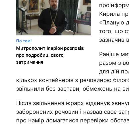
проінформу
Кирила про
«Планую д
того, що с
зазначив в
По темі
Митрополит Іларіон розповів
Раніше ми
про подробиці свого
затримання
разом з в
для дій по
кількох контейнерів з речовиною біло
звільнили без застави, обмежень на ви
Після звільнення ієрарх відкинув звину
заборонених речовин і назвав своє за
про намір домагатися перевірки обстав