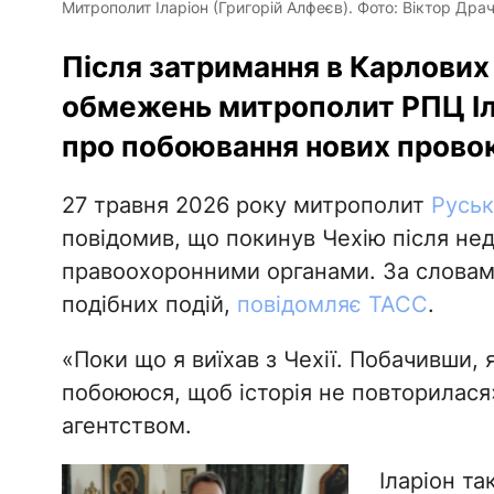
Митрополит Іларіон (Григорій Алфеєв). Фото: Віктор Др
Після затримання в Карлових 
обмежень митрополит РПЦ Іл
про побоювання нових провок
27 травня 2026 року митрополит
Руськ
повідомив, що покинув Чехію після не
правоохоронними органами. За словами
подібних подій,
повідомляє ТАСС
.
«Поки що я виїхав з Чехії. Побачивши, я
побоююся, щоб історія не повторилася»
агентством.
Іларіон т