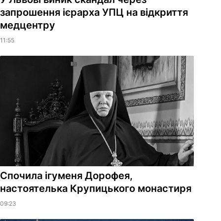
запрошення ієрарха УПЦ на відкриття
медцентру
11:55
Спочила ігуменя Дорофея,
настоятелька Крупицького монастиря
09:23