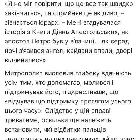
«Я не міг повірити, що це все так швидко
закінчиться, і я сприйняв це як диво, –
зізнається ієрарх. – Мені згадувалася
історія з Книги Діянь Апостольських, як
апостол Петро був у в’язниці... як серед
ночі з’явився ангел, кайдани впали, двері
відчинилися».
Митрополит висловив глибоку вдячність
усім тим, хто допомагав, молився і
підтримував його, підкресливши, що
«відчував цю підтримку протягом усього
цього часу». Слідство у цій справі
триватиме, оскільки ще належить
встановити, чиї відбитки пальців
знаходяться на цих пакетиках. «Але одне