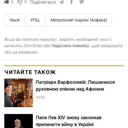
0
0
Поділитися
Чехія
РПЦ
Митрополит Іларіон (Алфеєв)
Якщо ви помітили помилку, виділіть необхідний текст і
натисніть Ctrl+Enter або
Надіслати помилку
, щоб повідомити
про це редакцію.
ЧИТАЙТЕ ТАКОЖ
Патріарх Варфоломій: Пишаємося
духовною опікою над Афоном
10:55
Папа Лев XIV знову закликав
припинити війну в Україні