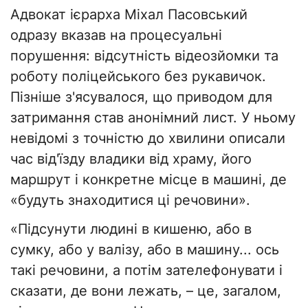
Адвокат ієрарха Міхал Пасовський
одразу вказав на процесуальні
порушення: відсутність відеозйомки та
роботу поліцейського без рукавичок.
Пізніше з'ясувалося, що приводом для
затримання став анонімний лист. У ньому
невідомі з точністю до хвилини описали
час від'їзду владики від храму, його
маршрут і конкретне місце в машині, де
«будуть знаходитися ці речовини».
«Підсунути людині в кишеню, або в
сумку, або у валізу, або в машину... ось
такі речовини, а потім зателефонувати і
сказати, де вони лежать, – це, загалом,