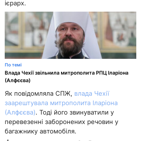
ієрарх.
По темі
Влада Чехії звільнила митрополита РПЦ Іларіона
(Алфєєва)
Як повідомляла СПЖ,
влада Чехії
заарештувала митрополита Іларіона
(Алфєєва)
. Тоді його звинуватили у
перевезенні заборонених речовин у
багажнику автомобіля.