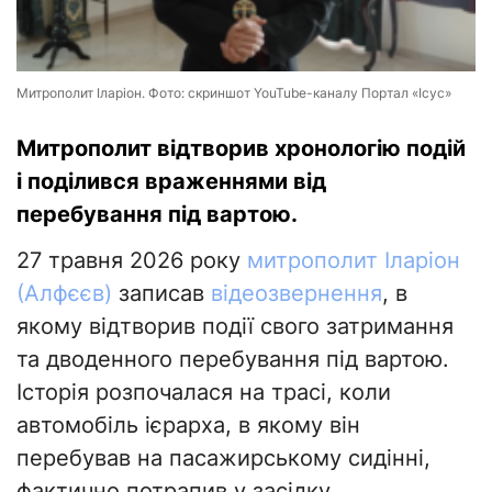
Митрополит Іларіон. Фото: скриншот YouTube-каналу Портал «Ісус»
Митрополит відтворив хронологію подій
і поділився враженнями від
перебування під вартою.
27 травня 2026 року
митрополит Іларіон
(Алфєєв)
записав
відеозвернення
, в
якому відтворив події свого затримання
та дводенного перебування під вартою.
Історія розпочалася на трасі, коли
автомобіль ієрарха, в якому він
перебував на пасажирському сидінні,
фактично потрапив у засідку.