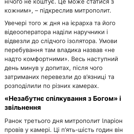
нічого не коштує. Це може статися з
кожним», – підкреслив митрополит.
Увечері того ж дня на ієрарха та його
відеооператора наділи наручники і
відвезли до слідчого ізолятора. Умови
перебування там владика назвав «не
надто комфортними». Весь наступний
день минув у допитах, після чого
затриманих перевезли до в’язниці та
розподілили по різних камерах.
«Незабутнє спілкування з Богом» і
звільнення
Ранок третього дня митрополит Іларіон
провів у камері. Ці п’ять-шість годин він