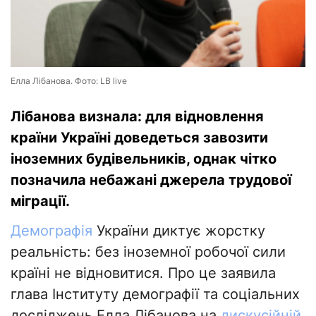
Елла Лібанова. Фото: LB live
Лібанова визнала: для відновлення
країни Україні доведеться завозити
іноземних будівельників, однак чітко
позначила небажані джерела трудової
міграції.
Демографія
України диктує жорстку
реальність: без іноземної робочої сили
країні не відновитися. Про це заявила
глава Інституту демографії та соціальних
досліджень Елла Лібанова на
дискусійній