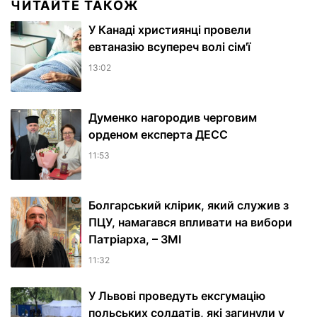
ЧИТАЙТЕ ТАКОЖ
У Канаді християнці провели
евтаназію всупереч волі сім'ї
13:02
Думенко нагородив черговим
орденом експерта ДЕСС
11:53
Болгарський клірик, який служив з
ПЦУ, намагався впливати на вибори
Патріарха, – ЗМІ
11:32
У Львові проведуть ексгумацію
польських солдатів, які загинули у