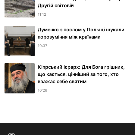
Другій світовій
11:12
Думенко з послом у Польщі шукали
порозуміння між країнами
10:37
Кіпрський ієрарх: Для Бога грішник,
що кається, цінніший за того, хто
вважає себе святим
10:26