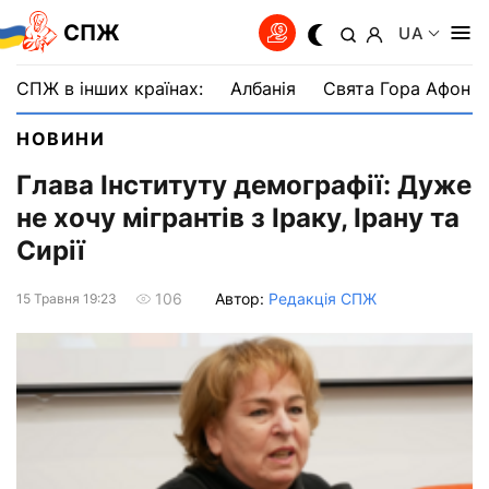
СПЖ
UA
СПЖ в інших країнах:
Албанія
Свята Гора Афон
НОВИНИ
Глава Інституту демографії: Дуже
не хочу мігрантів з Іраку, Ірану та
Сирії
Автор:
Редакція СПЖ
106
15 Травня 19:23