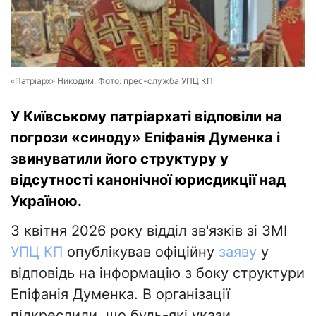
«Патріарх» Никодим. Фото: прес-служба УПЦ КП
У Київському патріархаті відповіли на
погрози «синоду» Епіфанія Думенка і
звинуватили його структуру у
відсутності канонічної юрисдикції над
Україною.
3 квітня 2026 року відділ зв'язків зі ЗМІ
УПЦ КП
опублікував офіційну
заяву
у
відповідь на інформацію з боку структури
Епіфанія Думенка. В організації
підкреслили, що будь-які укази