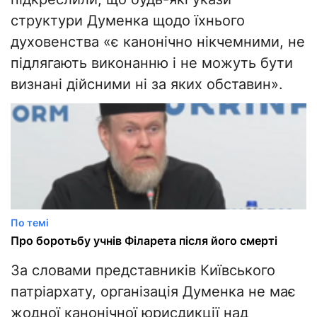
структури Думенка щодо їхнього
духовенства «є канонічно нікчемними, не
підлягають виконанню і не можуть бути
визнані дійсними ні за яких обставин».
По темі
Про боротьбу учнів Філарета після його смерті
За словами представників Київського
патріархату, організація Думенка не має
жодної канонічної юрисдикції над