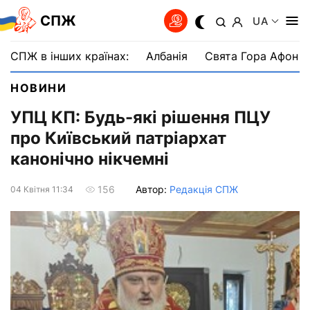
СПЖ
UA
СПЖ в інших країнах:
Албанія
Свята Гора Афон
НОВИНИ
УПЦ КП: Будь-які рішення ПЦУ
про Київський патріархат
канонічно нікчемні
Автор:
Редакція СПЖ
156
04 Квiтня 11:34