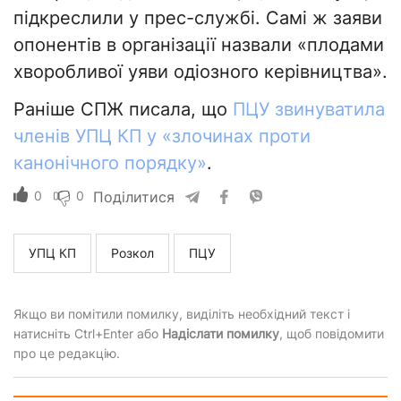
підкреслили у прес-службі. Самі ж заяви
опонентів в організації назвали «плодами
хворобливої уяви одіозного керівництва».
Раніше СПЖ писала, що
ПЦУ звинуватила
членів УПЦ КП у «злочинах проти
канонічного порядку»
.
0
0
Поділитися
УПЦ КП
Розкол
ПЦУ
Якщо ви помітили помилку, виділіть необхідний текст і
натисніть Ctrl+Enter або
Надіслати помилку
, щоб повідомити
про це редакцію.