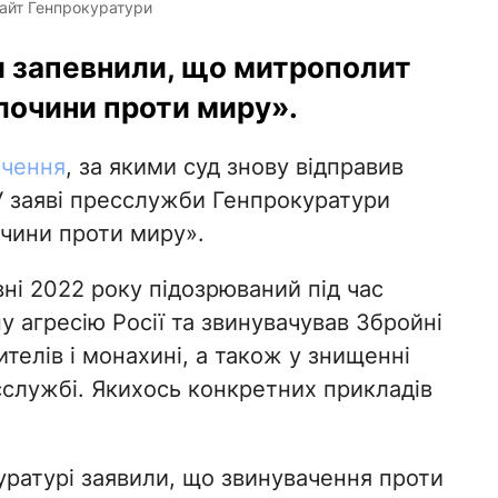
сайт Генпрокуратури
и запевнили, що митрополит
лочини проти миру».
ачення
, за якими суд знову відправив
У заяві пресслужби Генпрокуратури
очини проти миру».
вні 2022 року підозрюваний під час
у агресію Росії та звинувачував Збройні
телів і монахині, а також у знищенні
сслужбі. Якихось конкретних прикладів
уратурі заявили, що звинувачення проти