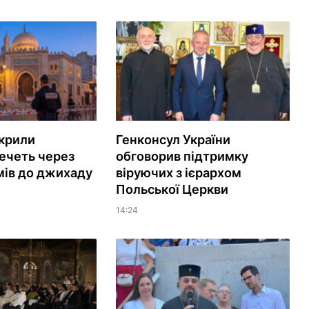
акрили
Генконсул України
ечеть через
обговорив підтримку
мів до джихаду
віруючих з ієрархом
Польської Церкви
14:24