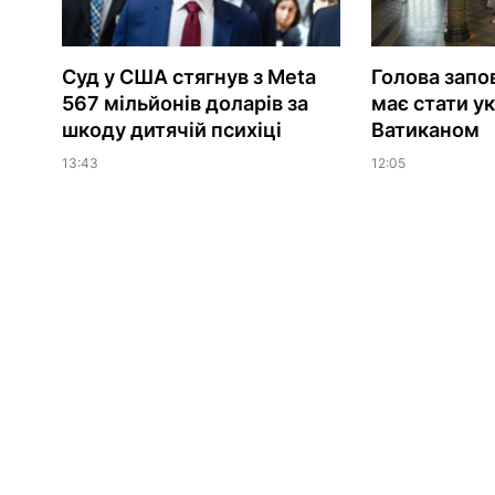
Суд у США стягнув з Meta
Голова запо
567 мільйонів доларів за
має стати у
шкоду дитячій психіці
Ватиканом
13:43
12:05