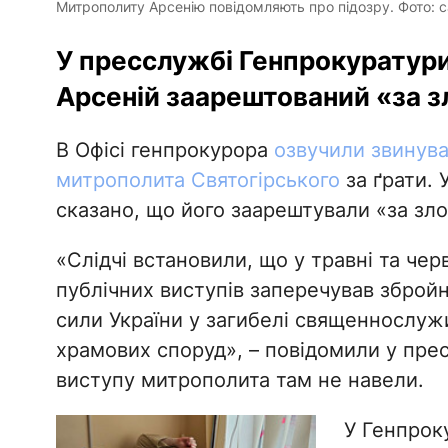
Митрополиту Арсенію повідомляють про підозру. Фото: 
У пресслужбі Генпрокуратур
Арсеній заарештований «за з
В Офісі генпрокурора
озвучили звинув
митрополита Святогірського
за ґрати. 
сказано, що його заарештували «за зл
«Слідчі встановили, що у травні та чер
публічних виступів заперечував збройн
сили України у загибелі священнослужи
храмових споруд», – повідомили у пре
виступу митрополита там не навели.
У Генпрок