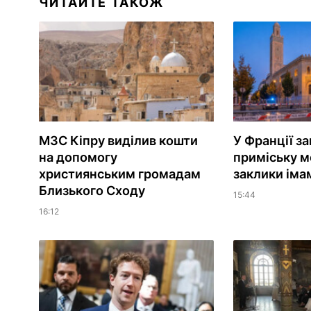
ЧИТАЙТЕ ТАКОЖ
МЗС Кіпру виділив кошти
У Франції з
на допомогу
приміську м
християнським громадам
заклики іма
Близького Сходу
15:44
16:12