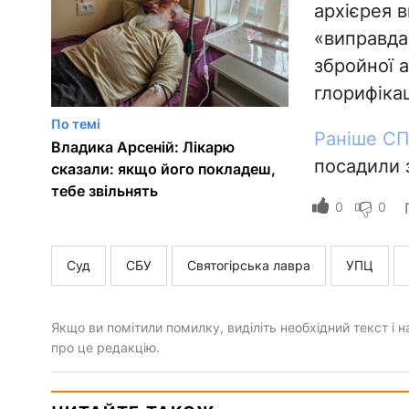
архієрея в
«виправда
збройної а
глорифікац
По темі
Раніше С
Владика Арсеній: Лікарю
посадили з
сказали: якщо його покладеш,
тебе звільнять
0
0
Суд
СБУ
Святогірська лавра
УПЦ
Якщо ви помітили помилку, виділіть необхідний текст і на
про це редакцію.