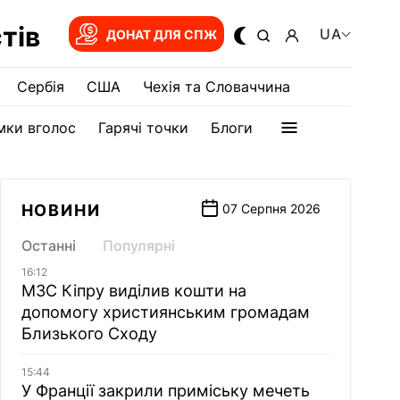
тів
UA
ДОНАТ ДЛЯ СПЖ
Сербія
США
Чехія та Словаччина
мки вголос
Гарячі точки
Блоги
НОВИНИ
07 Серпня 2026
Останні
Популярні
16:12
МЗС Кіпру виділив кошти на
допомогу християнським громадам
Близького Сходу
15:44
У Франції закрили приміську мечеть