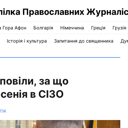
пілка Православних Журналіс
а Гора Афон
Болгарія
Німеччина
Греція
Грузія
Історія і культура
Запитання до священника
Ду
повіли, за що
сенія в СІЗО
СПЖ