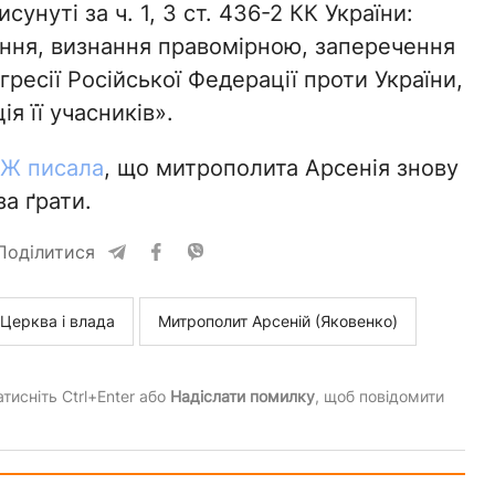
исунуті за ч. 1, 3 ст. 436-2 КК України:
ння, визнання правомірною, заперечення
гресії Російської Федерації проти України,
ія її учасників».
ПЖ писала
, що митрополита Арсенія знову
а ґрати.
Поділитися
Церква і влада
Митрополит Арсеній (Яковенко)
тисніть Ctrl+Enter або
Надіслати помилку
, щоб повідомити