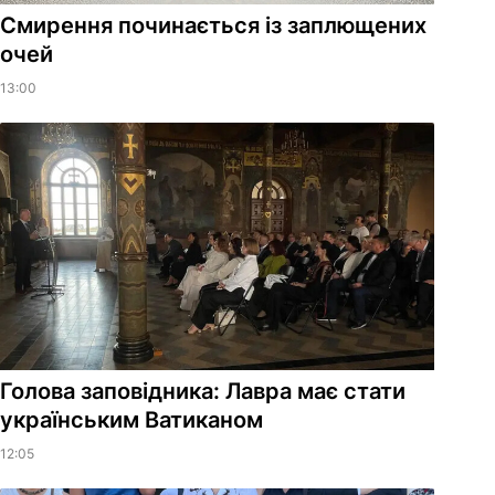
Смирення починається із заплющених
очей
13:00
Голова заповідника: Лавра має стати
українським Ватиканом
12:05