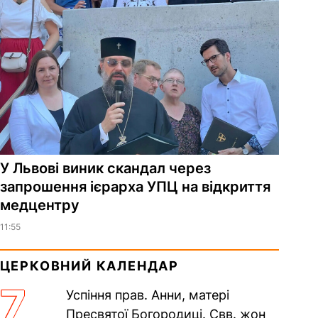
У Львові виник скандал через
запрошення ієрарха УПЦ на відкриття
медцентру
11:55
ЦЕРКОВНИЙ КАЛЕНДАР
7
Успіння прав. Анни, матері
Пресвятої Богородиці. Свв. жон