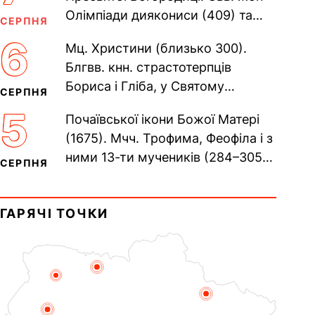
Олімпіади диякониси (409) та
СЕРПНЯ
Євпраксії діви, Тавенської (413).
6
Мц. Христини (близько 300).
Пам’ять V Вселенського...
Блгвв. кнн. страстотерпців
Бориса і Гліба, у Святому
СЕРПНЯ
Хрещенні Романа і Давида (1015).
5
Почаївської ікони Божої Матері
Прп. Полікарпа, архімандрита...
(1675). Мчч. Трофима, Феофіла і з
ними 13-ти мучеників (284–305).
СЕРПНЯ
Сщмч. Аполлінарія, єп.
Равенійського (близько 75)....
ГАРЯЧІ ТОЧКИ