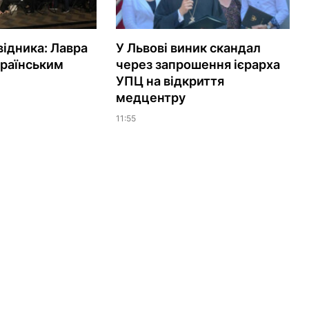
відника: Лавра
У Львові виник скандал
країнським
через запрошення ієрарха
УПЦ на відкриття
медцентру
11:55