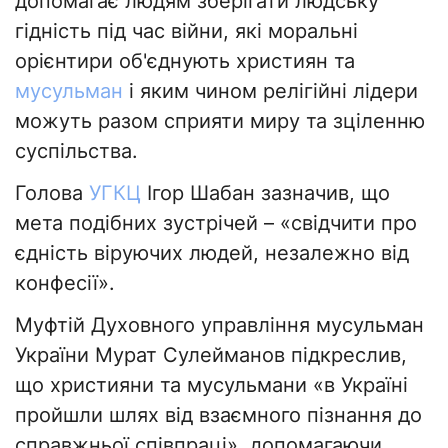
допомагає людям зберігати людську
гідність під час війни, які моральні
орієнтири об'єднують християн та
мусульман
і яким чином релігійні лідери
можуть разом сприяти миру та зціленню
суспільства.
Голова
УГКЦ
Ігор Шабан зазначив, що
мета подібних зустрічей – «свідчити про
єдність віруючих людей, незалежно від
конфесії».
Муфтій Духовного управління мусульман
України Мурат Сулейманов підкреслив,
що християни та мусульмани «в Україні
пройшли шлях від взаємного пізнання до
справжньої співпраці», допомагаючи