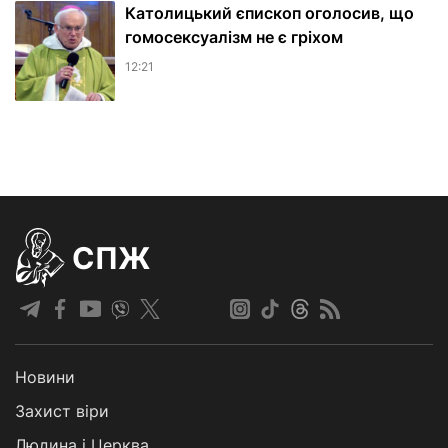
Католицький єпископ оголосив, що
гомосексуалізм не є гріхом
12:21
СПЖ
Новини
Захист віри
Людина і Церква