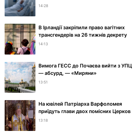
14:28
В Ірландії закріпили право вагітних
трансгендерів на 26 тижнів декрету
14:13
Вимога ГЕСС до Почаєва вийти з УПЦ
— абсурд, — «Миряни»
13:51
На ювілей Патріарха Варфоломея
приїдуть глави двох помісних Церков
13:18