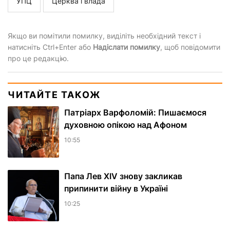
УПЦ
Церква і влада
Якщо ви помітили помилку, виділіть необхідний текст і
натисніть Ctrl+Enter або
Надіслати помилку
, щоб повідомити
про це редакцію.
ЧИТАЙТЕ ТАКОЖ
Патріарх Варфоломій: Пишаємося
духовною опікою над Афоном
10:55
Папа Лев XIV знову закликав
припинити війну в Україні
10:25